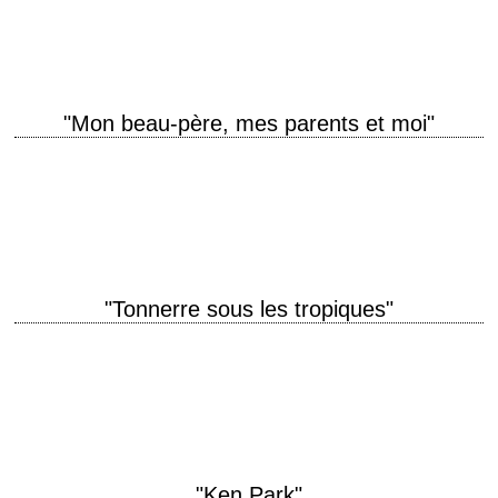
année de production 2003 réalisation Alan Parker scénario Charles
Randolph…
"Mon beau-père, mes parents et moi"
titre original "Meet the Fockers" année de production 2004 réalisation
Jay Roach interprétation Ben Stiller, Robert De Niro, Teri Polo, Dustin
Hoffman, Barbra Streisand, Owen…
"Tonnerre sous les tropiques"
titre original "Tropic Thunder" année de production 2008 réalisation Ben
Stiller photographie John Toll musique Theodore Shapiro interprétation
Ben Stiller, Jack Black, Robert Downey Jr.,…
"Ken Park"