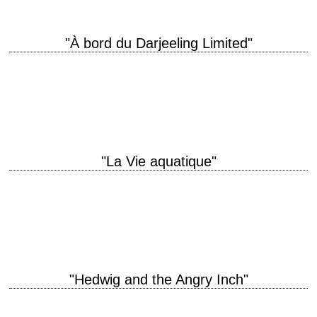
"À bord du Darjeeling Limited"
titre original "The Darjeeling Limited" année de production 2007
réalisation Wes Anderson scénario Wes Anderson, Roman Coppola et
Jason Schwartzman photographie Robert D. Yeoman interprétation…
"La Vie aquatique"
titre original "The Life Aquatic with Steve Zissou" année de production
2004 réalisation Wes Anderson scénario Wes Anderson et Noah
Baumbach photographie Robert D. Yeoman…
"Hedwig and the Angry Inch"
« I had tried singing once back in Berlin. They threw tomatoes. After the