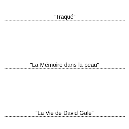
"Traqué"
« He's unusual. He can kill anybody without regret. » titre original "The
Hunted" année de production 2003 réalisation William Friedkin scénario
David Griffiths, Peter…
"La Mémoire dans la peau"
1er épisode des aventures de Jason Bourne titre original "The Bourne
Identity" année de production 2002 réalisation Doug Liman scénario Tony
Gilroy, d'après le roman…
"La Vie de David Gale"
The crime is clear. The truth is not. titre original "The Life of David Gale"