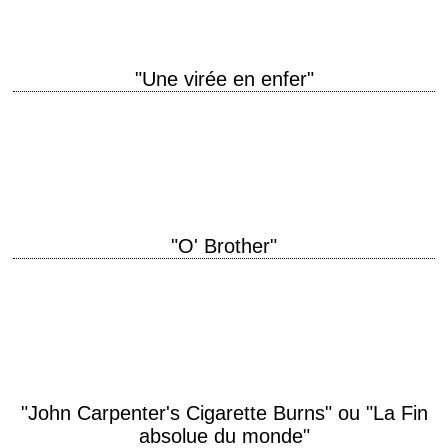
"Une virée en enfer"
titre original "Joy Ride" année de production 2001 réalisation John Dahl
scénario J.J. Abrams et Clay Tarver photographie Jeffrey Jur musique
Marco Beltrami interprétation Steve…
"O' Brother"
titre original "O Brother, Where Art Thou?" année de production 2000
réalisation Joel Coen scénario Joel Coen et Ethan Coen, d'après
l'"Odyssée" d'Homère photographie Roger…
"John Carpenter's Cigarette Burns" ou "La Fin
absolue du monde"