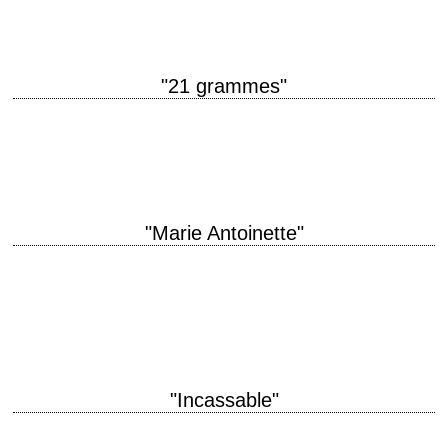
"21 grammes"
« Twenty-one grams. The weight of a stack of five nickels. The weight of
a hummingbird. » titre original "21 Grams" année de production 2003…
"Marie Antoinette"
Kirsten Dunst is Marie-Antoinette d'Autriche titre original "Marie
Antoinette" année de production 2006 réalisation Sofia Coppola scénario
Sofia Coppola photographie Lance Acord costumes Milena Canonero…
"Incassable"
titre original "Unbreakable" année de production 2000 réalisation M. Night