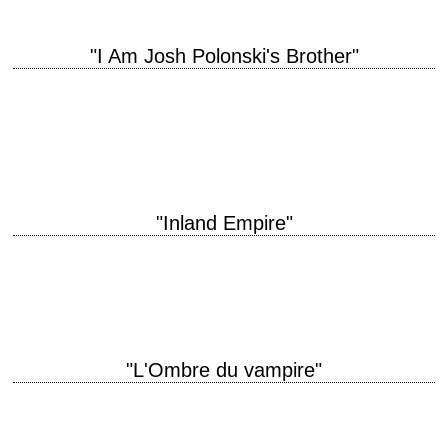
"I Am Josh Polonski's Brother"
titre original "I Am Josh Polonski's Brother" année de production 2001
réalisation Raphaël Nadjari scénario Raphaël Nadjari interprétation
Richard Edson, Jeff Ware, Arnold Barkus, Etta…
"Inland Empire"
« It's about a woman in trouble, and it's a mystery, and that's all I want to
say about it. » David Lynch titre original…
"L'Ombre du vampire"
titre original "Shadow of the Vampire" année de production 2000
réalisation E. Elias Merhige scénario Steven Katz photographie Lou
Bogue musique Dan Jones interprétation John…