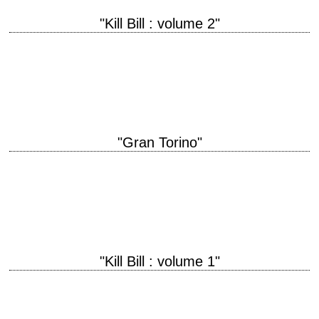
"Kill Bill : volume 2"
titre original "Kill Bill: Vol. 2" année de production 2004 réalisation
Quentin Tarantino scénario Quentin Tarantino photographie Robert
Richardson interprétation Uma Thurman, Lucy Liu, Daryl…
"Gran Torino"
titre original "Gran Torino" année de production 2008 réalisation Clint
Eastwood scénario Nick Schenk photographie Tom Stern musique Kyle
Eastwood et Michael Stevens montage Joel…
"Kill Bill : volume 1"
Revenge is a dish best served cold titre original "Kill Bill: Vol. 1" année
de production 2003 réalisation Quentin Tarantino scénario Quentin
Tarantino photographie Robert…