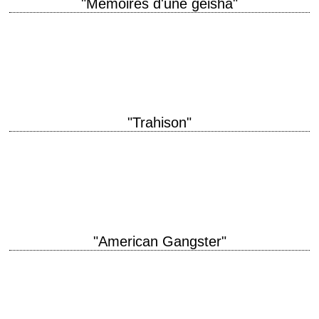
"Mémoires d'une geisha"
titre original "Memoirs of a Geisha" année de production 2005 réalisation
Rob Marshall scénario Robin Swicord, d'après le roman "Geisha" de
l'écrivain américain Arthur Golden…
"Trahison"
titre original "Traitor" année de production 2008 réalisation Jeffrey
Nachmanoff scénario Jeffrey Nachmanoff interprétation Don Cheadle,
Guy Pearce, Saïd Taghmaoui, Jeff Daniels Critique extraite du…
"American Gangster"
titre original "American Gangster" année de production 2007 réalisation
Ridley Scott scénario Steven Zaillian photographie Harris Savides
musique Marc Streitenfeld montage Pietro Scalia costumes Janty…