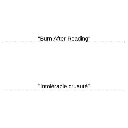
2e épisode des aventures de Jason Bourne titre original "The Bourne
Supremacy" année de production 2004 réalisation Paul Greengrass
scénario Tony Gilroy, d'après le roman de…
"Burn After Reading"
titre original "Burn After Reading" année de production 2008 réalisation
Joel Coen et Ethan Coen scénario Joel Coen et Ethan Coen
photographie Emmanuel Lubezki musique…
"Intolérable cruauté"
titre original "Intolerable Cruelty" année de production 2003 réalisation
Joel Coen et Ethan Coen scénario Joel Coen et Ethan Coen
photographie Roger Deakins musique Carter…