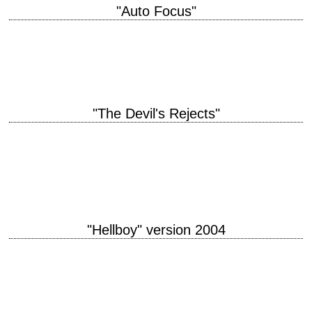
"Auto Focus"
« Sex is not the answer. – I know that Lenny, it's the question. 'Yes' is
the answer. » titre original "Auto Focus" année de…
"The Devil's Rejects"
« Boy, the next words out of your mouth better be some brilliant f**kin'
Mark Twain shit, 'cause it's definitely getting chiseled on your
tombstone.…
"Hellboy" version 2004
titre original "Hellboy" année de production 2004 réalisation Guillermo del
Toro scénario Guillermo del Toro, d'après le personnage créé par Mike
Mignola photographie Guillermo Navarro…