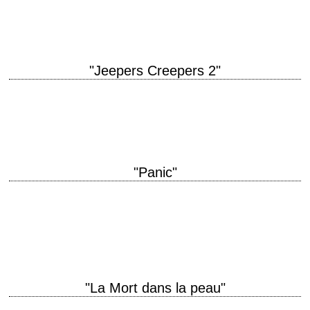
Angela Bassett, Alan Alda,…
"Jeepers Creepers 2"
« Every 23rd spring, for 23 days it gets to eat. – Eat what? » titre original
"Jeepers Creepers 2" année de production 2003 réalisation…
"Panic"
titre original "Panic" année de production 2000 réalisation Henry Bromell
scénario Henry Bromell interprétation William H. Macy, Neve Campbell,
Donald Sutherland, Tracey Ullman, Barbara Bain…
"La Mort dans la peau"