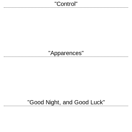
"Control"
titre original "Control" année de production 2007 réalisation Anton Corbijn
scénario d'après l'autobiographie "Touching from a Distance" (1995) de
Deborah Curtis photographie Martin Ruhe musique…
"Apparences"
titre original "What Lies Beneath" année de production 2000 réalisation
Robert Zemeckis scénario Clark Gregg photographie Don Burgess
musique Alan Silvestri interprétation Michelle Pfeiffer, Harrison…
"Good Night, and Good Luck"
« This instrument can teach, it can illuminate; yes, and it can even
inspire, but it can do so only to the extent that humans…