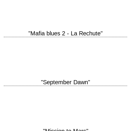
Avnet scénario Russell Gewirtz photographie Denis Lenoir musique
Edward Shearmur interprétation Robert De Niro, Al…
"Mafia blues 2 - La Rechute"
titre original "Analyze That" année de production 2002 réalisation Harold
Ramis scénario Peter Steinfeld, Harold Ramis et Peter Tolan
photographie Ellen Kuras musique David Holmes…
"September Dawn"
Septembre funeste titre original "September Dawn" année de production
2007 réalisation Christopher Cain scénario Christopher Cain et Carole
Whang Schutter photographie Juan Ruiz Anchía interprétation…