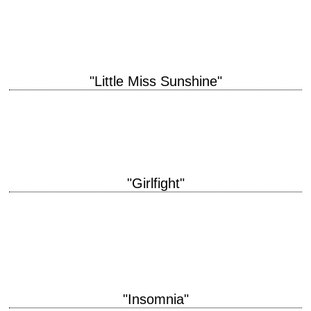
Steven Soderbergh scénario Ted Griffin, d'après le précédent scénario
de Harry Brown et Charles Lederer (1960)…
"Little Miss Sunshine"
« A real loser is someone who's so afraid of not winning he doesn't even
try. » titre original "Little Miss Sunshine" année de production…
"Girlfight"
Une boxeuse, 4 ans avant "Million Dollar Baby" titre original "Girlfight"
année de production 2000 réalisation Karyn Kusama scénario Karyn
Kusama photographie Patrick Cady musique…
"Insomnia"