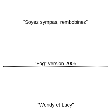
"Soyez sympas, rembobinez"
Vidéo sur demande titre original "Be Kind Rewind" année de production
2008 réalisation Michel Gondry scénario Michel Gondry photographie
Ellen Kuras musique Jean-Michel Bernard interprétation…
"Fog" version 2005
titre original "The Fog" année de production 2005 réalisation Rupert
Wainwright scénario Cooper Layne, d'après le scénario original de John
Carpenter et Debra Hill musique…
"Wendy et Lucy"