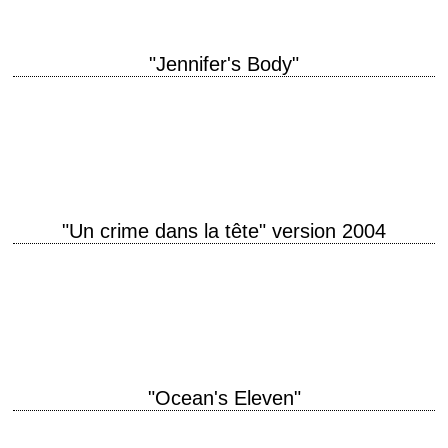
"Jennifer's Body"
« You're killing people? – No. I'm killing boys. » titre original "Jennifer's
Body" année de production 2009 réalisation Karyn Kusama scénario
Diablo Cody photographie…
"Un crime dans la tête" version 2004
Une remise au goût du jour du film de Frankenheimer titre original "The
Manchurian Candidate" année de production 2004 réalisation Jonathan
Demme scénario Daniel Pyne…
"Ocean's Eleven"
titre original "Ocean's Eleven" année de production 2001 réalisation