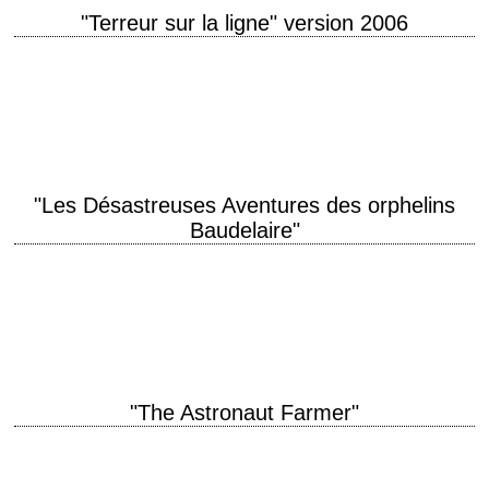
"Terreur sur la ligne" version 2006
titre original "When a Stranger Calls" année de production 2006
réalisation Simon West interprétation Camilla Belle, Tommy Flanagan,
Lance Henriksen (voix) version précédente "Terreur…
"Les Désastreuses Aventures des orphelins
Baudelaire"
titre original "A Series of Unfortunate Events" année de production 2004
réalisation Brad Silberling scénario Robert Gordon, d'après le livre de
Daniel Handler photographie Emmanuel…
"The Astronaut Farmer"
One small step for man. One giant leap for farmers. titre original "The
Astronaut Farmer" année de production 2006 réalisation Michael Polish