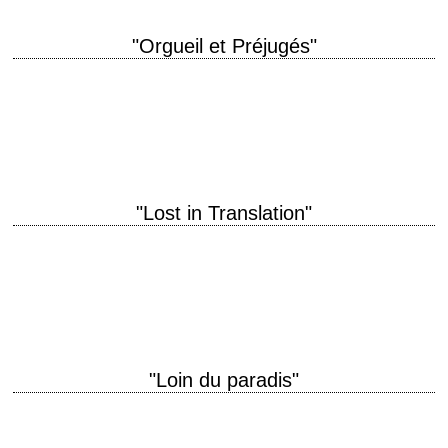
"Orgueil et Préjugés"
titre original "Pride & Prejudice" année de production 2005 réalisation
Joe Wright scénario d'après le roman de Jane Austen photographie
Roman Osin musique Dario Marianelli…
"Lost in Translation"
titre original "Lost in Translation" année de production 2003 réalisation
Sofia Coppola scénario Sofia Coppola photographie Lance Acord
musique Kevin Shields interprétation Bill Murray, Scarlett…
"Loin du paradis"
« That was the day I stopped believing in the wild ardor of things.
Perhaps in love, as well. » titre original "Far from Heaven"…