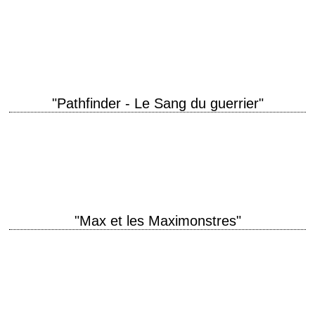
« More tears are shed over answered prayers than unanswered ones. »
titre original "Capote" année de production 2005 réalisation Bennett Miller
scénario Dan Futterman,…
"Pathfinder - Le Sang du guerrier"
titre original "Pathfinder" année de production 2007 réalisation Marcus
Nispel scénario Laeta Kalogridis photographie Daniel Pearl musique
Jonathan Elias interprétation Karl Urban, Russell Means, Clancy…
"Max et les Maximonstres"
« You're the first king we haven't eaten. » titre original "Where the Wild
Things Are" année de production 2009 réalisation Spike Jonze scénario
Spike…