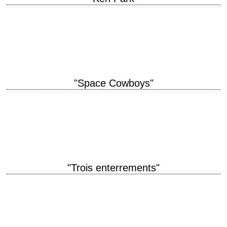
titre original "Ken Park" année de production 2002 réalisation Larry Clark
et Edward Lachman scénario Harmony Korine photographie Larry Clark
et Edward Lachman Critique extraite…
"Space Cowboys"
titre original "Space Cowboys" année de production 2000 réalisation Clint
Eastwood photographie Jack N. Green musique Lennie Niehaus
montage Joel Cox interprétation Clint Eastwood, Tommy…
"Trois enterrements"
Tommy Lee Jones passe derrière la caméra titre original "The Three
Burials of Melquiades Estrada" année de production 2005 réalisation
Tommy Lee Jones scénario Guillermo…