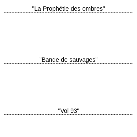
"La Prophétie des ombres"
titre original "The Mothman Prophecies" année de production 2002
réalisation Mark Pellington photographie Fred Murphy interprétation
Richard Gere, Laura Linney La critique de Didier Koch…
"Bande de sauvages"
« Well, Wild Hogs... ride hard or stay home. Oh, and guys... lose the
watches. » titre original "Wild Hogs" année de production 2007
réalisation…
"Vol 93"
« We have to do something. I don't think we have much of a choice. »
titre original "United 93" année de production 2006 réalisation…