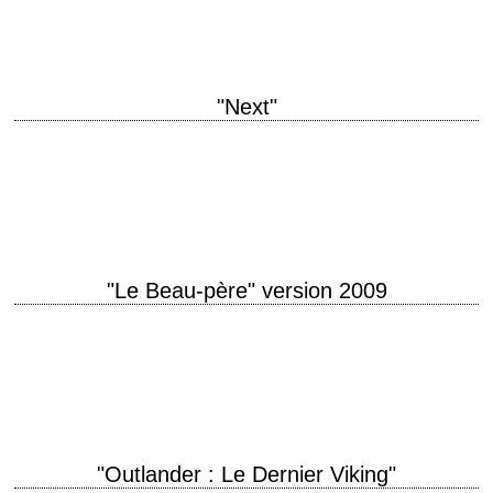
scénario Mark Polish…
"Next"
titre original "Next" année de production 2007 réalisation Lee Tamahori
scénario d'après la nouvelle "The Golden Man" (titre français : "L'Homme
doré") de Philip K.…
"Le Beau-père" version 2009
titre original "The Stepfather" année de production 2009 réalisation
Nelson McCormick interprétation Dylan Walsh version précédente "Le
Beau-père", Joseph Ruben, 1987 Un remake du "Beau-père"…
"Outlander : Le Dernier Viking"