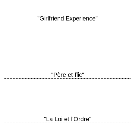
"Girlfriend Experience"
titre original "The Girlfriend Experience" année de production 2009
réalisation Steven Soderbergh scénario David Levien et Brian
Koppelman photographie Steven Soderbergh montage Steven
Soderbergh interprétation…
"Père et flic"
« I remember the day you were born. – Yeah? Well, I remember the day
you left. » titre original "City by the Sea" année…
"La Loi et l'Ordre"
titre original "Righteous Kill" année de production 2008 réalisation Jon