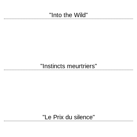
"Into the Wild"
« Happiness only real when shared » titre original "Into the Wild" année
de production 2007 réalisation Sean Penn scénario Sean Penn, d'après
"Voyage au…
"Instincts meurtriers"
titre original "Twisted" année de production 2004 réalisation Philip
Kaufman scénario Sarah Thorp photographie Peter Deming musique
Mark Isham interprétation Ashley Judd, Samuel L. Jackson,…
"Le Prix du silence"
titre original "Nothing But the Truth" année de production 2008 réalisation
Rod Lurie scénario Rod Lurie interprétation Kate Beckinsale, Matt Dillon,