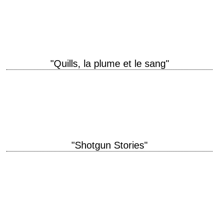
« You and I share a secret. We know how easy it is to kill someone.
That ultimate taboo. » titre original "Insomnia" année de…
"Quills, la plume et le sang"
titre original "Quills" année de production 2000 réalisation Philip Kaufman
scénario Doug Wright, d'après sa propre pièce de théâtre "Quills"
photographie Rogier Stoffers musique Stephen…
"Shotgun Stories"
titre original "Shotgun Stories" année de production 2007 réalisation Jeff
Nichols scénario Jeff Nichols photographie Adam Stone musique Lucero
et Ben Nichols production David Gordon…