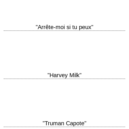
show, I had a nice salad. » titre original "Hedwig and…
"Arrête-moi si tu peux"
titre original "Catch Me If You Can" année de production 2002 réalisation
Steven Spielberg scénario Jeff Nathanson, d'après le livre de Frank
Abagnale Jr. et…
"Harvey Milk"
titre original "Milk" année de production 2008 réalisation Gus Van Sant
scénario Dustin Lance Black photographie Harris Savides musique
Danny Elfman production Bruce Cohen et…
"Truman Capote"