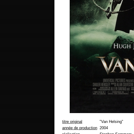
titre original
"Van Helsing"
année de production
2004