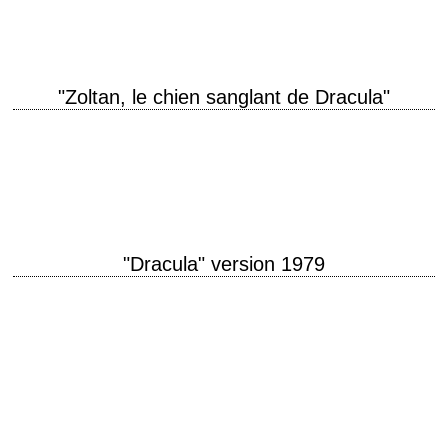
Regehr, Tom Noonan, Tom Woodruff…
"Zoltan, le chien sanglant de Dracula"
titre original "Dracula's Dog" aka "Zoltan, Hound of Dracula" année de
production 1977 réalisation Albert Band FilmsFantastiques.com,
L'Encyclopédie du Cinéma Fantastique La chronique de Gilles…
"Dracula" version 1979
Vampire, vous avez dit vampire ? titre original "Dracula" année de
production 1979 réalisation John Badham scénario W.D. Richter, d'après
le roman de Bram Stoker…