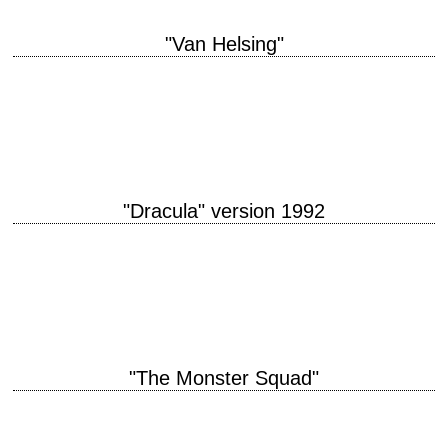
"Van Helsing"
titre original "Van Helsing" année de production 2004 réalisation Stephen
Sommers scénario Stephen Sommers, d'après les personnages de Bram
Stoker photographie Allen Daviau musique Alan…
"Dracula" version 1992
titre original "Bram Stoker's Dracula" année de production 1992
réalisation Francis Ford Coppola scénario James V. Hart, d'après le
roman épistolaire éponyme de Bram Stoker…
"The Monster Squad"
titre original "The Monster Squad" année de production 1987 réalisation
Fred Dekker scénario Shane Black et Fred Dekker interprétation Duncan