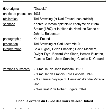
titre original
"Dracula"
année de production
1931
réalisation
Tod Browning (et Karl Freund, non crédité)
scénario
d'après le roman épistolaire éponyme de Bram
Stoker (1897) et la pièce de Hamilton Deane et
John L. Balderston
photographie
Karl Freund
production
Tod Browning et Carl Laemmle Jr.
interprétation
Bela Lugosi, Helen Chandler, David Manners,
Dwight Frye, Edward Van Sloan, Herbert Bunston,
Frances Dade, Joan Standing, Charles K. Gerrard
versions suivantes
• "
Dracula
" de John Badham, 1979
• "
Dracula
" de Francis Ford Coppola, 1992
• "
Le Dernier Voyage du Demeter
" d'André Øvredal,
2023
• "
Nosferatu
" de Robert Eggers, 2024
Critique extraite du
Guide des films
de Jean Tulard