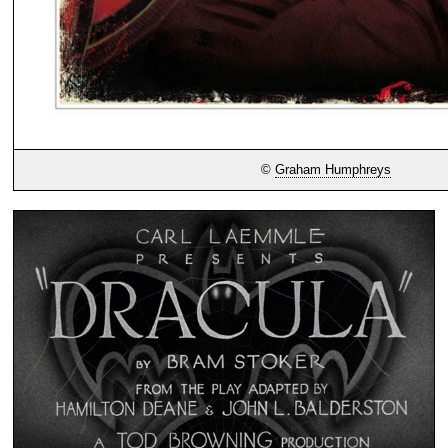
©
Graham Humphreys