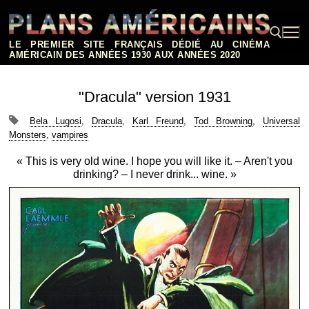
Aller
au
contenu
LE PREMIER SITE FRANÇAIS DÉDIÉ AU CINÉMA
AMÉRICAIN DES ANNÉES 1930 AUX ANNÉES 2020
Rechercher :
"Dracula" version 1931
Bela Lugosi
,
Dracula
,
Karl Freund
,
Tod Browning
,
Universal
Monsters
,
vampires
« This is very old wine. I hope you will like it. – Aren't you
drinking? – I never drink... wine. »