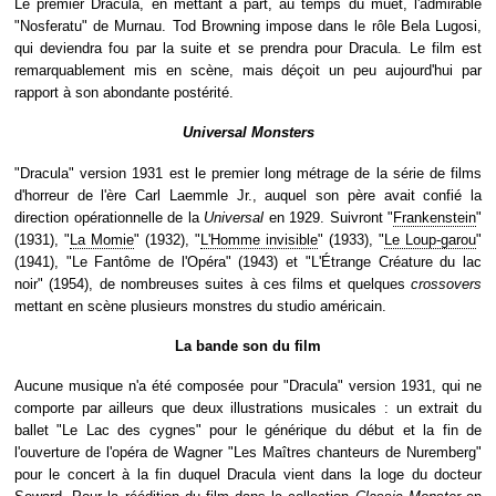
Le premier Dracula, en mettant à part, au temps du muet, l'admirable
"Nosferatu" de Murnau. Tod Browning impose dans le rôle Bela Lugosi,
qui deviendra fou par la suite et se prendra pour Dracula. Le film est
remarquablement mis en scène, mais déçoit un peu aujourd'hui par
rapport à son abondante postérité.
Universal Monsters
"Dracula" version 1931 est le premier long métrage de la série de films
d'horreur de l'ère Carl Laemmle Jr., auquel son père avait confié la
direction opérationnelle de la
Universal
en 1929. Suivront "
Frankenstein
"
(1931), "
La Momie
" (1932), "
L'Homme invisible
" (1933), "
Le Loup-garou
"
(1941), "Le Fantôme de l'Opéra" (1943) et "L'Étrange Créature du lac
noir" (1954), de nombreuses suites à ces films et quelques
crossovers
mettant en scène plusieurs monstres du studio américain.
La bande son du film
Aucune musique n'a été composée pour "Dracula" version 1931, qui ne
comporte par ailleurs que deux illustrations musicales : un extrait du
ballet "Le Lac des cygnes" pour le générique du début et la fin de
l'ouverture de l'opéra de Wagner "Les Maîtres chanteurs de Nuremberg"
pour le concert à la fin duquel Dracula vient dans la loge du docteur