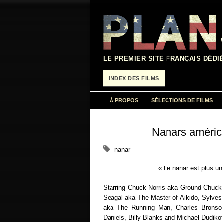
Aller
au
contenu
LE PREMIER SITE FRANÇAIS DÉDI
INDEX DES FILMS
À PROPOS
SÉLECTIONS DE FILMS
Nanars améric
nanar
« Le nanar est plus un
Starring Chuck Norris aka Ground Chu
Seagal aka The Master of Aikido, Sylves
aka The Running Man, Charles Bronson 
Daniels, Billy Blanks and Michael Dudiko