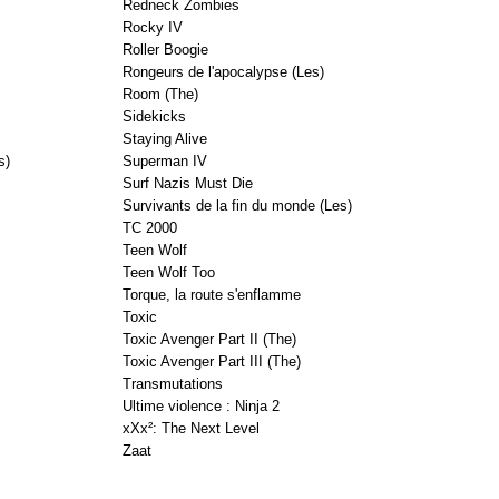
Redneck Zombies
Rocky IV
Roller Boogie
Rongeurs de l'apocalypse (Les)
Room (The)
Sidekicks
Staying Alive
s)
Superman IV
Surf Nazis Must Die
Survivants de la fin du monde (Les)
TC 2000
Teen Wolf
Teen Wolf Too
Torque, la route s'enflamme
Toxic
Toxic Avenger Part II (The)
Toxic Avenger Part III (The)
Transmutations
Ultime violence : Ninja 2
xXx²: The Next Level
Zaat