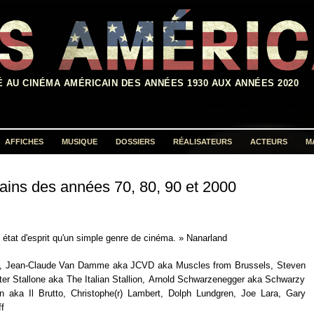
É AU CINÉMA AMÉRICAIN DES ANNÉES 1930 AUX ANNÉES 2020
AFFICHES
MUSIQUE
DOSSIERS
RÉALISATEURS
ACTEURS
M
Rechercher :
ains des années 70, 80, 90 et 2000
 état d'esprit qu'un simple genre de cinéma. »
Nanarland
ck, Jean-Claude Van Damme aka JCVD aka Muscles from Brussels, Steven
ter Stallone aka The Italian Stallion, Arnold Schwarzenegger aka Schwarzy
aka Il Brutto, Christophe(r) Lambert, Dolph Lundgren, Joe Lara, Gary
ff