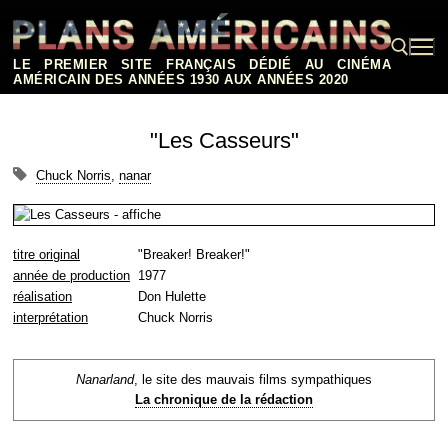
Aller
au
contenu
LE PREMIER SITE FRANÇAIS DÉDIÉ AU CINÉMA
AMÉRICAIN DES ANNÉES 1930 AUX ANNÉES 2020
Rechercher :
"Les Casseurs"
Chuck Norris
,
nanar
titre original
"Breaker! Breaker!"
année de production
1977
réalisation
Don Hulette
interprétation
Chuck Norris
Nanarland
, le site des mauvais films sympathiques
La chronique de la rédaction