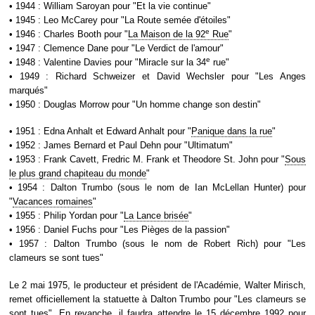
• 1944 : William Saroyan pour "Et la vie continue"
• 1945 : Leo McCarey pour "La Route semée d'étoiles"
e
• 1946 : Charles Booth pour "
La Maison de la 92
Rue
"
• 1947 : Clemence Dane pour "Le Verdict de l'amour"
e
• 1948 : Valentine Davies pour "Miracle sur la 34
rue"
• 1949 : Richard Schweizer et David Wechsler pour "Les Anges
marqués"
• 1950 : Douglas Morrow pour "Un homme change son destin"
• 1951 : Edna Anhalt et Edward Anhalt pour "
Panique dans la rue
"
• 1952 : James Bernard et Paul Dehn pour "Ultimatum"
• 1953 : Frank Cavett, Fredric M. Frank et Theodore St. John pour "
Sous
le plus grand chapiteau du monde
"
• 1954 : Dalton Trumbo (sous le nom de Ian McLellan Hunter) pour
"
Vacances romaines
"
• 1955 : Philip Yordan pour "
La Lance brisée
"
• 1956 : Daniel Fuchs pour "Les Pièges de la passion"
• 1957 : Dalton Trumbo (sous le nom de Robert Rich) pour "Les
clameurs se sont tues"
Le 2 mai 1975, le producteur et président de l'Académie, Walter Mirisch,
remet officiellement la statuette à Dalton Trumbo pour "Les clameurs se
sont tues". En revanche, il faudra attendre le 15 décembre 1992 pour