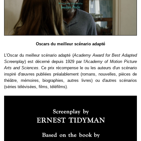
Oscars du meilleur scénario adapté
L’Oscar du meilleur scénario adapté (
Academy Award for Best Adapted
Screenplay
) est décerné depuis 1929 par l'
Academy of Motion Picture
Arts and Sciences
. Ce prix récompense le ou les auteurs d'un scénario
inspiré d'œuvres publiées préalablement (romans, nouvelles, pièces de
théâtre, mémoires, biographies, autres livres) ou d'autres scénarios
(séries télévisées, films, téléfilms).