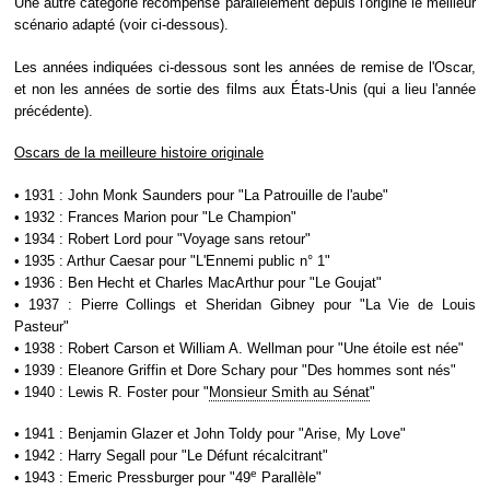
Une autre catégorie récompense parallèlement depuis l'origine le meilleur
scénario adapté (voir ci-dessous).
Les années indiquées ci-dessous sont les années de remise de l'Oscar,
et non les années de sortie des films aux États-Unis (qui a lieu l'année
précédente).
Oscars de la meilleure histoire originale
• 1931 : John Monk Saunders pour "La Patrouille de l'aube"
• 1932 : Frances Marion pour "Le Champion"
• 1934 : Robert Lord pour "Voyage sans retour"
• 1935 : Arthur Caesar pour "L'Ennemi public n° 1"
• 1936 : Ben Hecht et Charles MacArthur pour "Le Goujat"
• 1937 : Pierre Collings et Sheridan Gibney pour "La Vie de Louis
Pasteur"
• 1938 : Robert Carson et William A. Wellman pour "Une étoile est née"
• 1939 : Eleanore Griffin et Dore Schary pour "Des hommes sont nés"
• 1940 : Lewis R. Foster pour "
Monsieur Smith au Sénat
"
• 1941 : Benjamin Glazer et John Toldy pour "Arise, My Love"
• 1942 : Harry Segall pour "Le Défunt récalcitrant"
e
• 1943 : Emeric Pressburger pour "49
Parallèle"