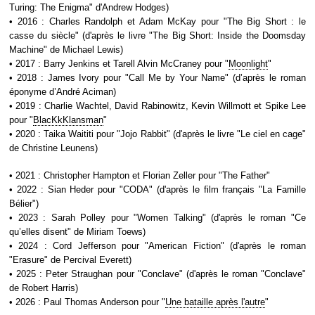
Turing: The Enigma" d'Andrew Hodges)
• 2016 : Charles Randolph et Adam McKay pour "The Big Short : le
casse du siècle" (d'après le livre "The Big Short: Inside the Doomsday
Machine" de Michael Lewis)
• 2017 : Barry Jenkins et Tarell Alvin McCraney pour "
Moonlight
"
• 2018 : James Ivory pour "Call Me by Your Name" (d’après le roman
éponyme d’André Aciman)
• 2019 : Charlie Wachtel, David Rabinowitz, Kevin Willmott et Spike Lee
pour "
BlacKkKlansman
"
• 2020 : Taika Waititi pour "Jojo Rabbit" (d'après le livre "Le ciel en cage"
de Christine Leunens)
• 2021 : Christopher Hampton et Florian Zeller pour "The Father"
• 2022 : Sian Heder pour "CODA" (d'après le film français "La Famille
Bélier")
• 2023 : Sarah Polley pour "Women Talking" (d'après le roman "Ce
qu’elles disent" de Miriam Toews)
• 2024 : Cord Jefferson pour "American Fiction" (d'après le roman
"Erasure" de Percival Everett)
• 2025 : Peter Straughan pour "Conclave" (d'après le roman "Conclave"
de Robert Harris)
• 2026 : Paul Thomas Anderson pour "
Une bataille après l'autre
"