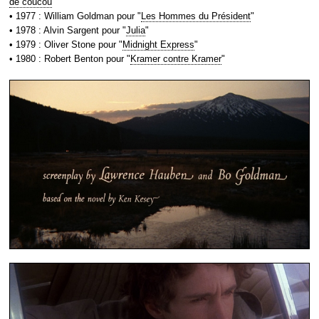
de coucou
"
• 1977 : William Goldman pour "
Les Hommes du Président
"
• 1978 : Alvin Sargent pour "
Julia
"
• 1979 : Oliver Stone pour "
Midnight Express
"
• 1980 : Robert Benton pour "
Kramer contre Kramer
"