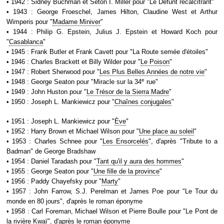
• 1942 : Sidney Buchman et Seton I. Miller pour "Le Défunt récalcitrant"
• 1943 : George Froeschel, James Hilton, Claudine West et Arthur
Wimperis pour "
Madame Miniver
"
• 1944 : Philip G. Epstein, Julius J. Epstein et Howard Koch pour
"
Casablanca
"
• 1945 : Frank Butler et Frank Cavett pour "La Route semée d'étoiles"
• 1946 : Charles Brackett et Billy Wilder pour "
Le Poison
"
• 1947 : Robert Sherwood pour "
Les Plus Belles Années de notre vie
"
e
• 1948 : George Seaton pour "Miracle sur la 34
rue"
• 1949 : John Huston pour "
Le Trésor de la Sierra Madre
"
• 1950 : Joseph L. Mankiewicz pour "
Chaînes conjugales
"
• 1951 : Joseph L. Mankiewicz pour "
Ève
"
• 1952 : Harry Brown et Michael Wilson pour "
Une place au soleil
"
• 1953 : Charles Schnee pour "
Les Ensorcelés
", d'après "Tribute to a
Badman" de George Bradshaw
• 1954 : Daniel Taradash pour "
Tant qu'il y aura des hommes
"
• 1955 : George Seaton pour "
Une fille de la province
"
• 1956 : Paddy Chayefsky pour "
Marty
"
• 1957 : John Farrow, S.J. Perelman et James Poe pour "Le Tour du
monde en 80 jours", d'après le roman éponyme
• 1958 : Carl Foreman, Michael Wilson et Pierre Boulle pour "Le Pont de
la rivière Kwaï", d'après le roman éponyme