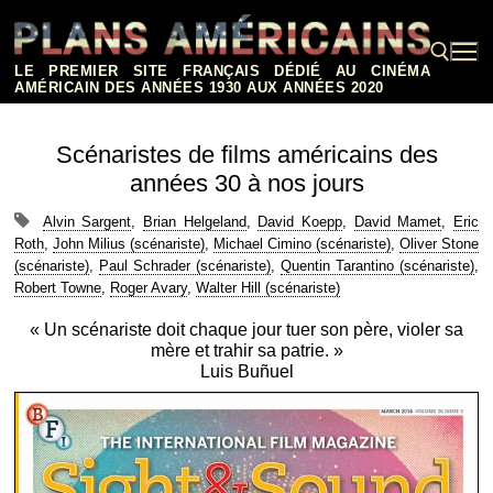
Aller
au
contenu
LE PREMIER SITE FRANÇAIS DÉDIÉ AU CINÉMA
AMÉRICAIN DES ANNÉES 1930 AUX ANNÉES 2020
Rechercher :
Scénaristes de films américains des
années 30 à nos jours
Alvin Sargent
,
Brian Helgeland
,
David Koepp
,
David Mamet
,
Eric
Roth
,
John Milius (scénariste)
,
Michael Cimino (scénariste)
,
Oliver Stone
(scénariste)
,
Paul Schrader (scénariste)
,
Quentin Tarantino (scénariste)
,
Robert Towne
,
Roger Avary
,
Walter Hill (scénariste)
« Un scénariste doit chaque jour tuer son père, violer sa
mère et trahir sa patrie. »
Luis Buñuel