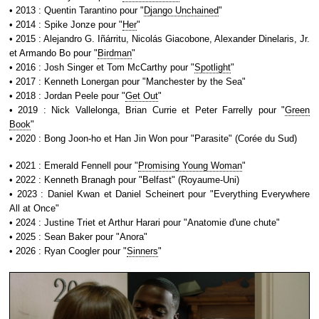
• 2013 : Quentin Tarantino pour "
Django Unchained
"
• 2014 : Spike Jonze pour "
Her
"
• 2015 : Alejandro G. Iñárritu, Nicolás Giacobone, Alexander Dinelaris, Jr.
et Armando Bo pour "
Birdman
"
• 2016 : Josh Singer et Tom McCarthy pour "
Spotlight
"
• 2017 : Kenneth Lonergan pour "Manchester by the Sea"
• 2018 : Jordan Peele pour "
Get Out
"
• 2019 : Nick Vallelonga, Brian Currie et Peter Farrelly pour "
Green
Book
"
• 2020 : Bong Joon-ho et Han Jin Won pour "Parasite" (Corée du Sud)
• 2021 : Emerald Fennell pour "
Promising Young Woman
"
• 2022 : Kenneth Branagh pour "Belfast" (Royaume-Uni)
• 2023 : Daniel Kwan et Daniel Scheinert pour "Everything Everywhere
All at Once"
• 2024 : Justine Triet et Arthur Harari pour "Anatomie d'une chute"
• 2025 : Sean Baker pour "Anora"
• 2026 : Ryan Coogler pour "
Sinners
"