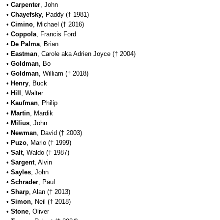
•
Carpenter
, John
•
Chayefsky
, Paddy († 1981)
•
Cimino
, Michael († 2016)
•
Coppola
, Francis Ford
•
De Palma
, Brian
•
Eastman
, Carole aka Adrien Joyce († 2004)
•
Goldman
, Bo
•
Goldman
, William († 2018)
•
Henry
, Buck
•
Hill
, Walter
•
Kaufman
, Philip
•
Martin
, Mardik
•
Milius
, John
•
Newman
, David († 2003)
•
Puzo
, Mario († 1999)
•
Salt
, Waldo († 1987)
•
Sargent
, Alvin
•
Sayles
, John
•
Schrader
, Paul
•
Sharp
, Alan († 2013)
•
Simon
, Neil († 2018)
•
Stone
, Oliver