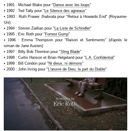
• 1991 : Michael Blake pour "
Danse avec les loups
"
• 1992 : Ted Tally pour "
Le Silence des agneaux
"
• 1993 : Ruth Prawer Jhabvala pour "Retour à Howards End" (Royaume-
Uni)
• 1994 : Steven Zaillian pour "
La Liste de Schindler
"
• 1995 : Eric Roth pour "
Forrest Gump
"
• 1996 : Emma Thompson pour "Raison et Sentiments" (d'après le
roman de Jane Austen)
• 1997 : Billy Bob Thornton pour "
Sling Blade
"
• 1998 : Curtis Hanson et Brian Helgeland pour "
L.A. Confidential
"
• 1999 : Bill Condon pour "
Ni dieux, ni démons
"
• 2000 : John Irving pour "
L'œuvre de Dieu, la part du Diable
"