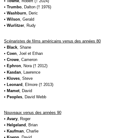
•
Towne
, Robert († 2024)
•
Trumbo
, Dalton († 1976)
•
Washburn
, Deric
•
Wilson
, Gerald
•
Wurlitzer
, Rudy
Scénaristes de films américains venus des années 80
•
Black
, Shane
•
Coen
, Joel et Ethan
•
Crowe
, Cameron
•
Ephron
, Nora († 2012)
•
Kasdan
, Lawrence
•
Kloves
, Steve
•
Leonard
, Elmore († 2013)
•
Mamet
, David
•
Peoples
, David Webb
Nouveaux venus des années 90
•
Avary
, Roger
•
Helgeland
, Brian
•
Kaufman
, Charlie
•
Koepp
, David