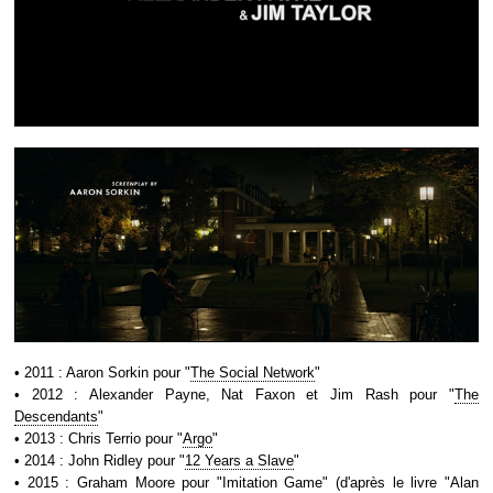
• 2011 : Aaron Sorkin pour "
The Social Network
"
• 2012 : Alexander Payne, Nat Faxon et Jim Rash pour "
The
Descendants
"
• 2013 : Chris Terrio pour "
Argo
"
• 2014 : John Ridley pour "
12 Years a Slave
"
• 2015 : Graham Moore pour "Imitation Game" (d'après le livre "Alan