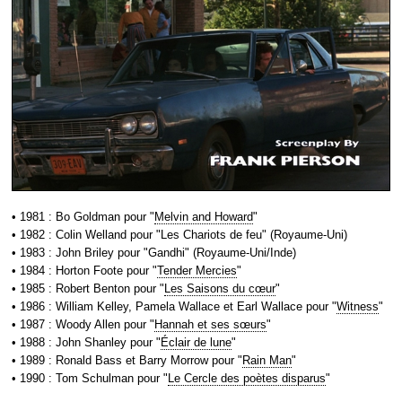
• 1981 : Bo Goldman pour "
Melvin and Howard
"
• 1982 : Colin Welland pour "Les Chariots de feu" (Royaume-Uni)
• 1983 : John Briley pour "Gandhi" (Royaume-Uni/Inde)
• 1984 : Horton Foote pour "
Tender Mercies
"
• 1985 : Robert Benton pour "
Les Saisons du cœur
"
• 1986 : William Kelley, Pamela Wallace et Earl Wallace pour "
Witness
"
• 1987 : Woody Allen pour "
Hannah et ses sœurs
"
• 1988 : John Shanley pour "
Éclair de lune
"
• 1989 : Ronald Bass et Barry Morrow pour "
Rain Man
"
• 1990 : Tom Schulman pour "
Le Cercle des poètes disparus
"