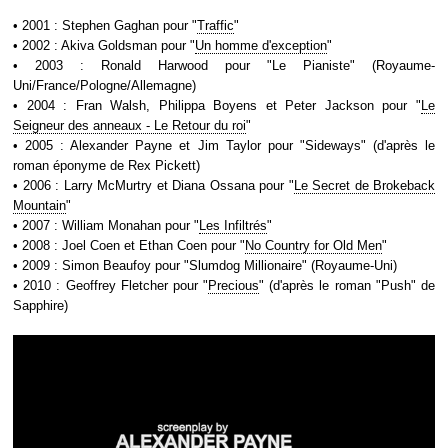
• 2001 : Stephen Gaghan pour "
Traffic
"
• 2002 : Akiva Goldsman pour "
Un homme d'exception
"
• 2003 : Ronald Harwood pour "Le Pianiste" (Royaume-
Uni/France/Pologne/Allemagne)
• 2004 : Fran Walsh, Philippa Boyens et Peter Jackson pour "
Le
Seigneur des anneaux - Le Retour du roi
"
• 2005 : Alexander Payne et Jim Taylor pour "Sideways" (d'après le
roman éponyme de Rex Pickett)
• 2006 : Larry McMurtry et Diana Ossana pour "
Le Secret de Brokeback
Mountain
"
• 2007 : William Monahan pour "
Les Infiltrés
"
• 2008 : Joel Coen et Ethan Coen pour "
No Country for Old Men
"
• 2009 : Simon Beaufoy pour "Slumdog Millionaire" (Royaume-Uni)
• 2010 : Geoffrey Fletcher pour "
Precious
" (d'après le roman "Push" de
Sapphire)