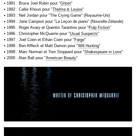
• 1991 : Bruce Joel Rubin pour "
Ghost
"
• 1992 : Callie Khouri pour "
Thelma & Louise
"
• 1993 : Neil Jordan pour "The Crying Game" (Royaume-Uni)
• 1994 : Jane Campion pour "La Leçon de piano" (Nouvelle-Zélande)
• 1995 : Roger Avary et Quentin Tarantino pour "
Pulp Fiction
"
• 1996 : Christopher McQuarrie pour "
Usual Suspects
"
• 1997 : Joel Coen et Ethan Coen pour "
Fargo
"
• 1998 : Ben Affleck et Matt Damon pour "
Will Hunting
"
• 1999 : Marc Norman et Tom Stoppard pour "
Shakespeare in Love
"
• 2000 : Alan Ball pour "
American Beauty
"