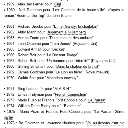
• 1959 : Alan Jay Lerner pour "
Gigi
"
• 1960 : Neil Paterson pour "Les Chemins de la haute ville", d'après le
roman "Room at the Top" de John Braine
• 1961 : Richard Brooks pour "
Elmer Gantry, le charlatan
"
• 1962 : Abby Mann pour "
Jugement à Nuremberg
"
• 1963 : Horton Foote pour "
Du silence et des ombres
"
• 1964 : John Osborne pour "Tom Jones" (Royaume-Uni)
• 1965 : Edward Anhalt pour "Becket"
• 1966 : Robert Bolt pour "Le Docteur Jivago"
• 1967 : Robert Bolt pour "Un homme pour l'éternité" (Royaume-Uni)
• 1968 : Stirling Silliphant pour "
Dans la chaleur de la nuit
"
• 1969 : James Goldman pour "Le Lion en hiver" (Royaume-Uni)
• 1970 : Waldo Salt pour "
Macadam cowboy
"
• 1971 : Ring Lardner Jr. pour "
M.A.S.H.
"
• 1972 : Ernest Tidyman pour "
French Connection
"
• 1973 : Mario Puzo et Francis Ford Coppola pour "
Le Parrain
"
• 1974 : William Peter Blatty pour "
L'Exorciste
"
• 1975 : Mario Puzo et Francis Ford Coppola pour "
Le Parrain, 2ème
partie
"
• 1976 : Bo Goldman et Lawrence Hauben pour "
Vol au-dessus d'un nid