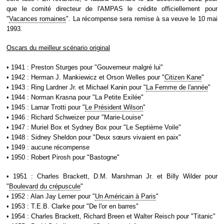
que le comité directeur de l'AMPAS le crédite officiellement pour
"
Vacances romaines
". La récompense sera remise à sa veuve le 10 mai
1993.
Oscars du meilleur scénario original
• 1941 : Preston Sturges pour "Gouverneur malgré lui"
• 1942 : Herman J. Mankiewicz et Orson Welles pour "
Citizen Kane
"
• 1943 : Ring Lardner Jr. et Michael Kanin pour "
La Femme de l'année
"
• 1944 : Norman Krasna pour "La Petite Exilée"
• 1945 : Lamar Trotti pour "
Le Président Wilson
"
• 1946 : Richard Schweizer pour "Marie-Louise"
• 1947 : Muriel Box et Sydney Box pour "Le Septième Voile"
• 1948 : Sidney Sheldon pour "Deux sœurs vivaient en paix"
• 1949 : aucune récompense
• 1950 : Robert Pirosh pour "Bastogne"
• 1951 : Charles Brackett, D.M. Marshman Jr. et Billy Wilder pour
"
Boulevard du crépuscule
"
• 1952 : Alan Jay Lerner pour "
Un Américain à Paris
"
• 1953 : T.E.B. Clarke pour "De l'or en barres"
• 1954 : Charles Brackett, Richard Breen et Walter Reisch pour "Titanic"