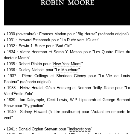
• 1930 (novembre) : Frances Marion pour "Big House" (scénario original)
• 1931 : Howard Estabrook pour "La Ruée vers l'Ouest"
• 1932 : Edwin J. Burke pour "Bad Girl"
• 1934 : Victor Heerman et Sarah Y. Mason pour "Les Quatre Filles du
docteur March"
• 1935 : Robert Riskin pour "
New York-Miami
"
• 1936 : Dudley Nichols pour "
Le Mouchard
"
• 1937 : Pierre Collings et Sheridan Gibney pour "La Vie de Louis
Pasteur" (scénario original)
• 1938 : Heinz Herald, Géza Herczeg et Norman Reilly Raine pour "La
Vie d'Émile Zola"
• 1939 : Ian Dalrymple, Cecil Lewis, W.P. Lipscomb et George Bernard
Shaw pour "Pygmalion"
• 1940 : Sidney Howard (à titre posthume) pour "
Autant en emporte le
vent
"
• 1941 : Donald Ogden Stewart pour "
Indiscrétions
"