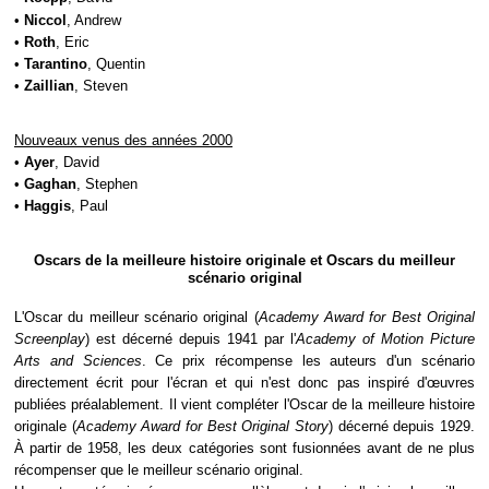
•
Niccol
, Andrew
•
Roth
, Eric
•
Tarantino
, Quentin
•
Zaillian
, Steven
Nouveaux venus des années 2000
•
Ayer
, David
•
Gaghan
, Stephen
•
Haggis
, Paul
Oscars de la meilleure histoire originale et Oscars du meilleur
scénario original
L'Oscar du meilleur scénario original (
Academy Award for Best Original
Screenplay
) est décerné depuis 1941 par l'
Academy of Motion Picture
Arts and Sciences
. Ce prix récompense les auteurs d'un scénario
directement écrit pour l'écran et qui n'est donc pas inspiré d'œuvres
publiées préalablement. Il vient compléter l'Oscar de la meilleure histoire
originale (
Academy Award for Best Original Story
) décerné depuis 1929.
À partir de 1958, les deux catégories sont fusionnées avant de ne plus
récompenser que le meilleur scénario original.