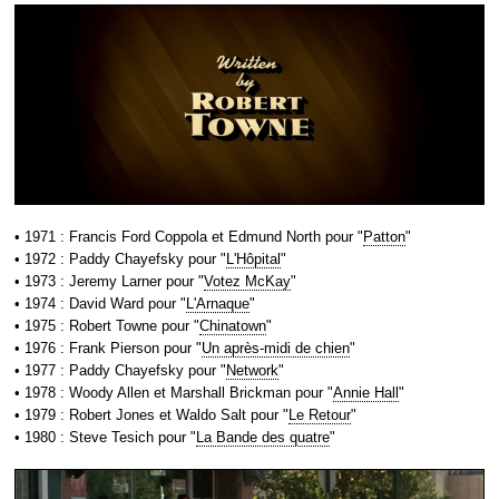
• 1971 : Francis Ford Coppola et Edmund North pour "
Patton
"
• 1972 : Paddy Chayefsky pour "
L'Hôpital
"
• 1973 : Jeremy Larner pour "
Votez McKay
"
• 1974 : David Ward pour "
L'Arnaque
"
• 1975 : Robert Towne pour "
Chinatown
"
• 1976 : Frank Pierson pour "
Un après-midi de chien
"
• 1977 : Paddy Chayefsky pour "
Network
"
• 1978 : Woody Allen et Marshall Brickman pour "
Annie Hall
"
• 1979 : Robert Jones et Waldo Salt pour "
Le Retour
"
• 1980 : Steve Tesich pour "
La Bande des quatre
"