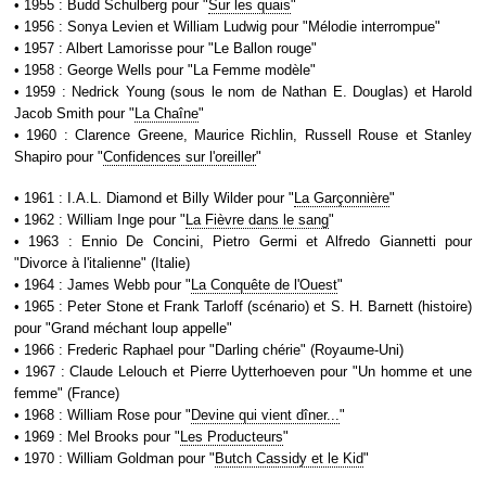
• 1955 : Budd Schulberg pour "
Sur les quais
"
• 1956 : Sonya Levien et William Ludwig pour "Mélodie interrompue"
• 1957 : Albert Lamorisse pour "Le Ballon rouge"
• 1958 : George Wells pour "La Femme modèle"
• 1959 : Nedrick Young (sous le nom de Nathan E. Douglas) et Harold
Jacob Smith pour "
La Chaîne
"
• 1960 : Clarence Greene, Maurice Richlin, Russell Rouse et Stanley
Shapiro pour "
Confidences sur l'oreiller
"
• 1961 : I.A.L. Diamond et Billy Wilder pour "
La Garçonnière
"
• 1962 : William Inge pour "
La Fièvre dans le sang
"
• 1963 : Ennio De Concini, Pietro Germi et Alfredo Giannetti pour
"Divorce à l'italienne" (Italie)
• 1964 : James Webb pour "
La Conquête de l'Ouest
"
• 1965 : Peter Stone et Frank Tarloff (scénario) et S. H. Barnett (histoire)
pour "Grand méchant loup appelle"
• 1966 : Frederic Raphael pour "Darling chérie" (Royaume-Uni)
• 1967 : Claude Lelouch et Pierre Uytterhoeven pour "Un homme et une
femme" (France)
• 1968 : William Rose pour "
Devine qui vient dîner...
"
• 1969 : Mel Brooks pour "
Les Producteurs
"
• 1970 : William Goldman pour "
Butch Cassidy et le Kid
"