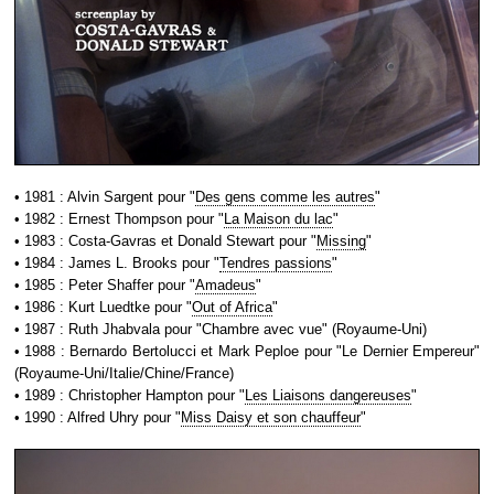
• 1981 : Alvin Sargent pour "
Des gens comme les autres
"
• 1982 : Ernest Thompson pour "
La Maison du lac
"
• 1983 : Costa-Gavras et Donald Stewart pour "
Missing
"
• 1984 : James L. Brooks pour "
Tendres passions
"
• 1985 : Peter Shaffer pour "
Amadeus
"
• 1986 : Kurt Luedtke pour "
Out of Africa
"
• 1987 : Ruth Jhabvala pour "Chambre avec vue" (Royaume-Uni)
• 1988 : Bernardo Bertolucci et Mark Peploe pour "Le Dernier Empereur"
(Royaume-Uni/Italie/Chine/France)
• 1989 : Christopher Hampton pour "
Les Liaisons dangereuses
"
• 1990 : Alfred Uhry pour "
Miss Daisy et son chauffeur
"