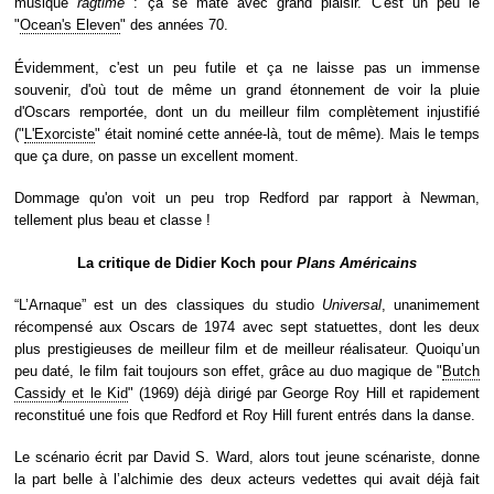
musique
ragtime
: ça se mate avec grand plaisir. C'est un peu le
"
Ocean's Eleven
" des années 70.
Évidemment, c'est un peu futile et ça ne laisse pas un immense
souvenir, d'où tout de même un grand étonnement de voir la pluie
d'Oscars remportée, dont un du meilleur film complètement injustifié
("
L'Exorciste
" était nominé cette année-là, tout de même). Mais le temps
que ça dure, on passe un excellent moment.
Dommage qu'on voit un peu trop Redford par rapport à Newman,
tellement plus beau et classe !
La critique de Didier Koch pour
Plans Américains
“L’Arnaque” est un des classiques du studio
Universal
, unanimement
récompensé aux Oscars de 1974 avec sept statuettes, dont les deux
plus prestigieuses de meilleur film et de meilleur réalisateur. Quoiqu’un
peu daté, le film fait toujours son effet, grâce au duo magique de "
Butch
Cassidy et le Kid
" (1969) déjà dirigé par George Roy Hill et rapidement
reconstitué une fois que Redford et Roy Hill furent entrés dans la danse.
Le scénario écrit par David S. Ward, alors tout jeune scénariste, donne
la part belle à l’alchimie des deux acteurs vedettes qui avait déjà fait