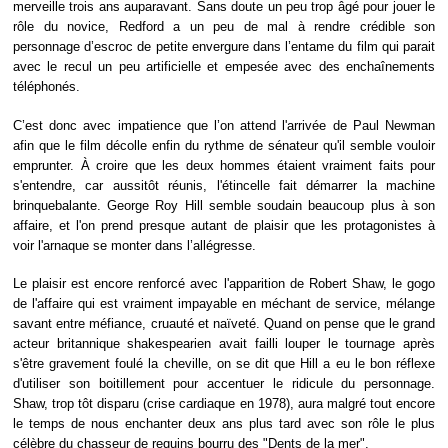
merveille trois ans auparavant. Sans doute un peu trop âgé pour jouer le
rôle du novice, Redford a un peu de mal à rendre crédible son
personnage d’escroc de petite envergure dans l’entame du film qui parait
avec le recul un peu artificielle et empesée avec des enchaînements
téléphonés.
C’est donc avec impatience que l’on attend l'arrivée de Paul Newman
afin que le film décolle enfin du rythme de sénateur qu'il semble vouloir
emprunter. À croire que les deux hommes étaient vraiment faits pour
s'entendre, car aussitôt réunis, l'étincelle fait démarrer la machine
brinquebalante. George Roy Hill semble soudain beaucoup plus à son
affaire, et l'on prend presque autant de plaisir que les protagonistes à
voir l'arnaque se monter dans l’allégresse.
Le plaisir est encore renforcé avec l'apparition de Robert Shaw, le gogo
de l'affaire qui est vraiment impayable en méchant de service, mélange
savant entre méfiance, cruauté et naïveté. Quand on pense que le grand
acteur britannique shakespearien avait failli louper le tournage après
s'être gravement foulé la cheville, on se dit que Hill a eu le bon réflexe
d'utiliser son boitillement pour accentuer le ridicule du personnage.
Shaw, trop tôt disparu (crise cardiaque en 1978), aura malgré tout encore
le temps de nous enchanter deux ans plus tard avec son rôle le plus
célèbre du chasseur de requins bourru des "
Dents de la mer
".