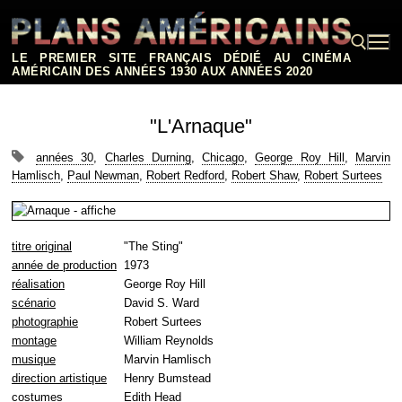
Aller
au
contenu
LE PREMIER SITE FRANÇAIS DÉDIÉ AU CINÉMA
AMÉRICAIN DES ANNÉES 1930 AUX ANNÉES 2020
Rechercher :
"L'Arnaque"
années 30
,
Charles Durning
,
Chicago
,
George Roy Hill
,
Marvin
Hamlisch
,
Paul Newman
,
Robert Redford
,
Robert Shaw
,
Robert Surtees
titre original
"The Sting"
année de production
1973
réalisation
George Roy Hill
scénario
David S. Ward
photographie
Robert Surtees
montage
William Reynolds
musique
Marvin Hamlisch
direction artistique
Henry Bumstead
costumes
Edith Head