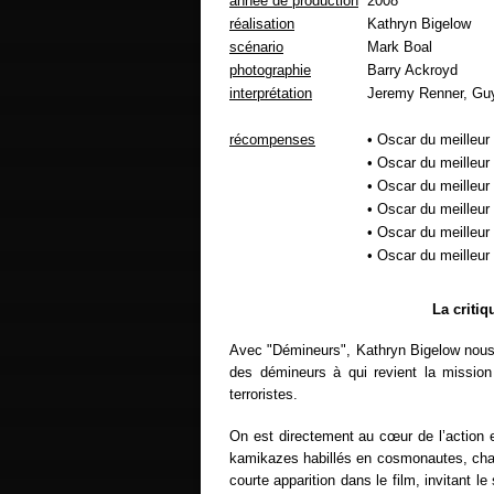
année de production
2008
réalisation
Kathryn Bigelow
scénario
Mark Boal
photographie
Barry Ackroyd
interprétation
Jeremy Renner, Guy
récompenses
• Oscar du meilleur 
• Oscar du meilleur 
• Oscar du meilleur 
• Oscar du meilleu
• Oscar du meilleu
• Oscar du meilleu
La criti
Avec "Démineurs", Kathryn Bigelow nous e
des démineurs à qui revient la mission 
terroristes.
On est directement au cœur de l’action et
kamikazes habillés en cosmonautes, charg
courte apparition dans le film, invitant l