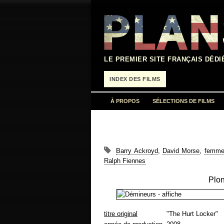
Aller
au
contenu
LE PREMIER SITE FRANÇAIS DÉDI
INDEX DES FILMS
À PROPOS
SÉLECTIONS DE FILMS
Barry Ackroyd
,
David Morse
,
femme 
Ralph Fiennes
Plon
titre original
"The Hurt Locker"