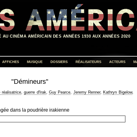
É AU CINÉMA AMÉRICAIN DES ANNÉES 1930 AUX ANNÉES 2020
AFFICHES
MUSIQUE
DOSSIERS
RÉALISATEURS
ACTEURS
M
Rechercher :
"Démineurs"
réalisatrice
,
guerre d'Irak
,
Guy Pearce
,
Jeremy Renner
,
Kathryn Bigelow
,
gée dans la poudrière irakienne