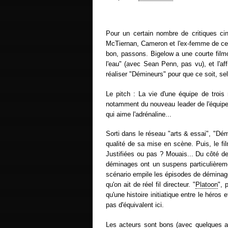
Pour un certain nombre de critiques ci
McTiernan, Cameron et l'ex-femme de ce 
bon, passons. Bigelow a une courte filmo
l'eau" (avec Sean Penn, pas vu), et l'aff
réaliser "Démineurs" pour que ce soit, selo
Le pitch : La vie d'une équipe de troi
notamment du nouveau leader de l'équipe
qui aime l'adrénaline...
Sorti dans le réseau "arts & essai", "Démi
qualité de sa mise en scène. Puis, le fi
Justifiées ou pas ? Mouais... Du côté de
déminages ont un suspens particulièremen
scénario empile les épisodes de déminag
qu'on ait de réel fil directeur. "
Platoon
", 
qu'une histoire initiatique entre le héro
pas d'équivalent ici.
Les acteurs sont bons (avec quelques ap