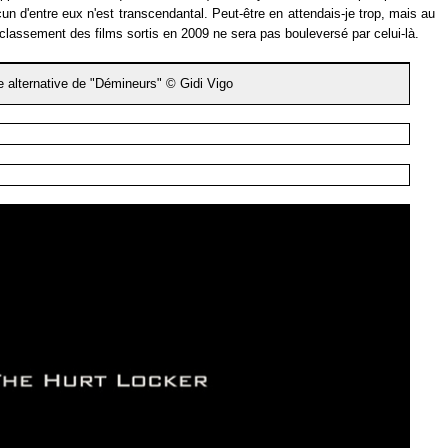
 d'entre eux n'est transcendantal. Peut-être en attendais-je trop, mais au
 classement des films sortis en 2009 ne sera pas bouleversé par celui-là.
e alternative de "Démineurs" © Gidi Vigo