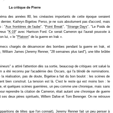
La critique de Pierre
néma des années 80, les cinéastes importants de cette époque seraient
dernier, Kathryn Bigelow. Perso, je ne suis absolument pas d'accord, mais
 : "
Aux frontières de l'aube
", "
Point Break
", "
Strange Days
", "Le Poids de
reux "
K-19
" avec Harrison Ford. Ce serait Cameron qui l'aurait poussée à
n lui, « le "
Platoon
" de la guerre en Irak ».
s mecs chargés de désamorcer des bombes pendant la guerre en Irak, et
, William James (Jeremy Renner, "28 semaines plus tard"), une tête brûlée
neurs" a attiré l'attention dès sa sortie, beaucoup de critiques ont salué la
lm a été reconnu par l'académie des Oscars, qui l'a blindé de nominations.
 la réalisation, pas de doute, Bigelow a fait du bon boulot : les scènes de
t bien construit. La tension est là. C'est le reste qui est moins bon : le
e, et quelques scènes guerrières, un peu comme une chronique, mais sans
pour reprendre la citation de Cameron, était autant une chronique de guerre
s et ses deux pères spirituels, Willem Dafoe et Tom Berenger. On ne retrouve
paritions de têtes que l'on connait), Jeremy Renner fait un peu penser à