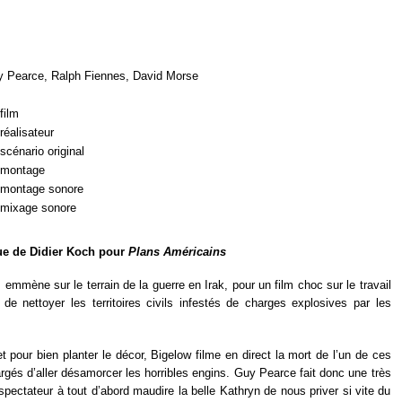
 Pearce, Ralph Fiennes, David Morse
film
réalisateur
scénario original
r montage
r montage sonore
r mixage sonore
que de Didier Koch pour
Plans Américains
mmène sur le terrain de la guerre en Irak, pour un film choc sur le travail
de nettoyer les territoires civils infestés de charges explosives par les
 pour bien planter le décor, Bigelow filme en direct la mort de l’un de ces
és d’aller désamorcer les horribles engins. Guy Pearce fait donc une très
e spectateur à tout d’abord maudire la belle Kathryn de nous priver si vite du