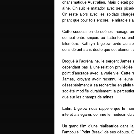
charismatique Australien. Mais c’était p
aîné. On suit le matador avec ses picado
On reste alors avec les soldats chargé
priant que pour fois encore, le miracle s
Cette succession de scènes ménage un 
combat entre snipers où l’attente se pro
kilomètre. Kathryn Bigelow évite au sp
considérant sans doute que cet élément d
Drogué à l’adrénaline, le sergent James 
cependant pas à une relation privilégiée
point d’ancrage avec la vraie vie. Cette 
James, croyant avoir reconnu le jeun
désespérément à sa recherche en plein te
société modifie durablement la perception
que sur les champs de mines.
Enfin, Bigelow nous rappelle que le mon
intérêt à s’égarer, comme le médecin du 
Un grand film d’une réalisatrice dans la 
l’ampoulé "
Point Break
" de ses débuts. 