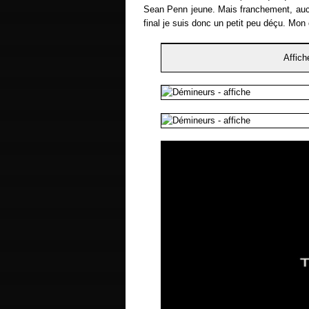
Sean Penn jeune. Mais franchement, aucun
final je suis donc un petit peu déçu. Mon
Affich