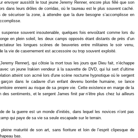
our envoyer aussitôt le tout jeune Jeremy Renner, encore plus fêlé que son
rs dans leurs drôles de corridas, où le taureau est le plus souvent caché.
s de sécuriser la zone, à attendre que la dure besogne s’accomplisse en
’accomplisse.
suspense souvent insoutenable, quelques fois envoûtant comme lors du
longe en plein soleil, les deux camps opposés étant distants de près d’un
ectateur les longues scènes de beuveries entre militaires le soir venu,
e la vie de casernement est accessoire ou trop souvent exploité.
(Jeremy Renner), qui côtoie la mort tous les jours que Dieu fait, n’échappe
 avec un jeune Irakien vendeur à la sauvette de DVD, qui lui sert d’ultime
relation atteint son acmé lors d'une scène nocturne hypnotique où le sergent
e garçon dans le cadavre d’un enfant devenu bombe humaine, se lance
rritoire ennemi au risque de sa propre vie. Cette existence en marge de la
 des sentiments, et le sergent James finit par n’être plus chez lui ailleurs
de de la guerre est un monde d’initiés, dans lequel les novices n’ont pas
camp qui paye de sa vie sa seule escapade sur le terrain.
pleine maturité de son art, sans fioriture et loin de l’esprit clipesque de
Chapeau bas.