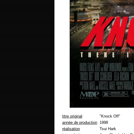
titre original
"Knock Off"
année de production
1998
réalisation
Tsui Hark