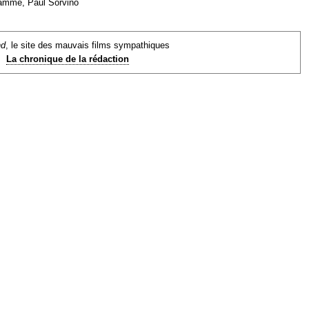
amme, Paul Sorvino
nd
, le site des mauvais films sympathiques
La chronique de la rédaction