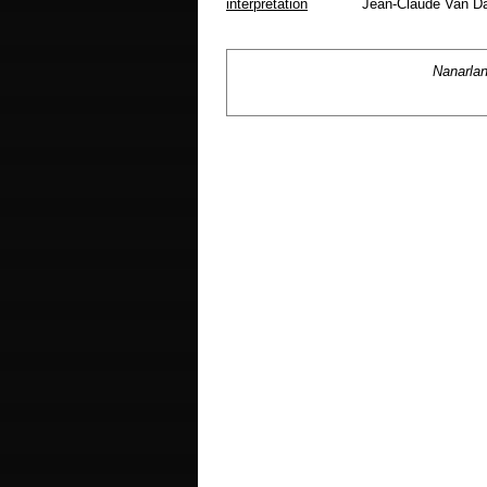
interprétation
Jean-Claude Van D
Nanarla