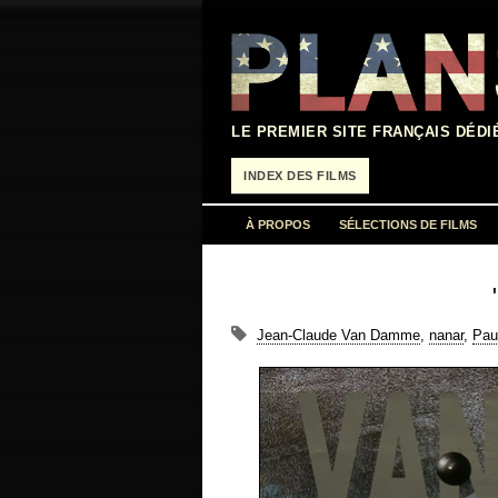
Aller
au
contenu
LE PREMIER SITE FRANÇAIS DÉDI
INDEX DES FILMS
À PROPOS
SÉLECTIONS DE FILMS
Jean-Claude Van Damme
,
nanar
,
Pau