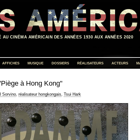
É AU CINÉMA AMÉRICAIN DES ANNÉES 1930 AUX ANNÉES 2020
AFFICHES
MUSIQUE
DOSSIERS
RÉALISATEURS
ACTEURS
M
Rechercher :
"Piège à Hong Kong"
l Sorvino
,
réalisateur hongkongais
,
Tsui Hark