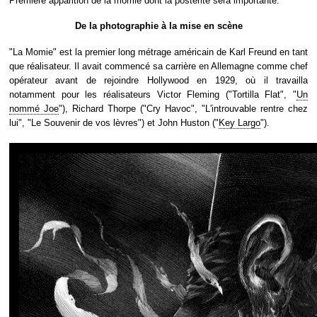
Première apparition de la momie dont la postérité sera importante.
De la photographie à la mise en scène
"La Momie" est la premier long métrage américain de Karl Freund en tant
que réalisateur. Il avait commencé sa carrière en Allemagne comme chef
opérateur avant de rejoindre Hollywood en 1929, où il travailla
notamment pour les réalisateurs Victor Fleming ("Tortilla Flat", "
Un
nommé Joe
"), Richard Thorpe ("Cry Havoc", "L'introuvable rentre chez
lui", "Le Souvenir de vos lèvres") et John Huston ("
Key Largo
").