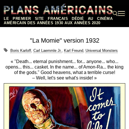
Aller
au
contenu
LE PREMIER SITE FRANÇAIS DÉDIÉ AU CINÉMA
AMÉRICAIN DES ANNÉES 1930 AUX ANNÉES 2020
Rechercher :
"La Momie" version 1932
Boris Karloff
,
Carl Laemmle Jr.
,
Karl Freund
,
Universal Monsters
« "Death... eternal punishment... for... anyone... who...
opens... this... casket. In the name... of Amon-Ra... the king
of the gods." Good heavens, what a terrible curse!
– Well, let's see what's inside! »