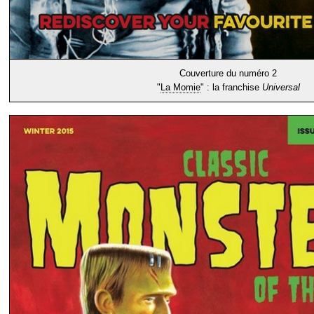
Couverture du numéro 2
"
La Momie
" : la franchise
Universal