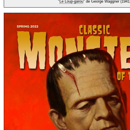
"
Le Loup-garou
" de George Waggner (1941