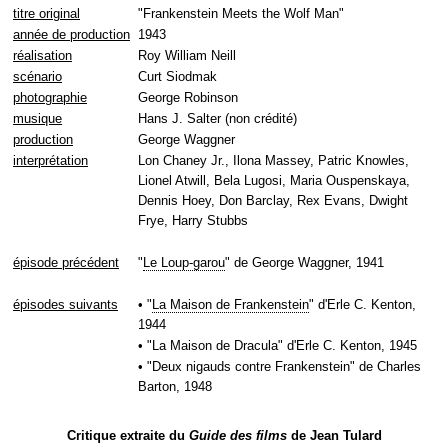
titre original
"Frankenstein Meets the Wolf Man"
année de production
1943
réalisation
Roy William Neill
scénario
Curt Siodmak
photographie
George Robinson
musique
Hans J. Salter (non crédité)
production
George Waggner
interprétation
Lon Chaney Jr., Ilona Massey, Patric Knowles,
Lionel Atwill, Bela Lugosi, Maria Ouspenskaya,
Dennis Hoey, Don Barclay, Rex Evans, Dwight
Frye, Harry Stubbs
épisode précédent
"
Le Loup-garou
" de George Waggner, 1941
épisodes suivants
• "
La Maison de Frankenstein
" d'Erle C. Kenton,
1944
• "La Maison de Dracula" d'Erle C. Kenton, 1945
• "Deux nigauds contre Frankenstein" de Charles
Barton, 1948
Critique extraite du
Guide des films
de Jean Tulard