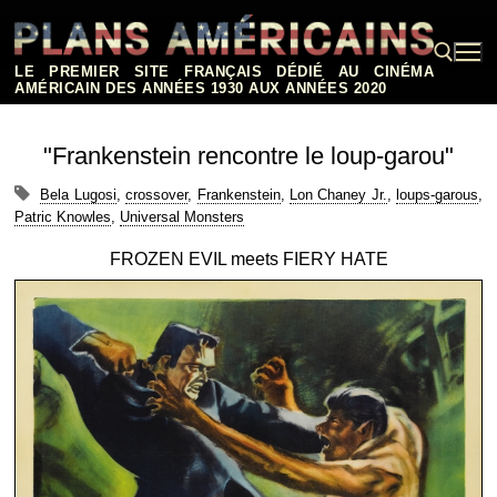
Aller
au
contenu
LE PREMIER SITE FRANÇAIS DÉDIÉ AU CINÉMA
AMÉRICAIN DES ANNÉES 1930 AUX ANNÉES 2020
Rechercher :
"Frankenstein rencontre le loup-garou"
Bela Lugosi
,
crossover
,
Frankenstein
,
Lon Chaney Jr.
,
loups-garous
,
Patric Knowles
,
Universal Monsters
FROZEN EVIL meets FIERY HATE