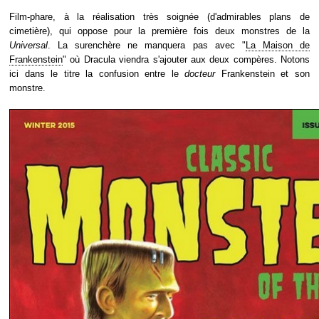
Film-phare, à la réalisation très soignée (d'admirables plans de
cimetière), qui oppose pour la première fois deux monstres de la
Universal
. La surenchère ne manquera pas avec "
La Maison de
Frankenstein
" où Dracula viendra s'ajouter aux deux compères. Notons
ici dans le titre la confusion entre le
docteur
Frankenstein et son
monstre.