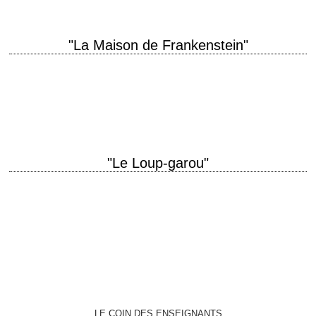
"La Maison de Frankenstein"
Tous ensemble ! Le monstre de Frankenstein, le loup-garou, Dracula, le
bossu, le savant fou ! titre original "House of Frankenstein" année de
production 1944…
"Le Loup-garou"
« Even a man who is pure in heart and says his prayers by night, may
become a wolf when the wolfbane blooms and the…
LE COIN DES ENSEIGNANTS