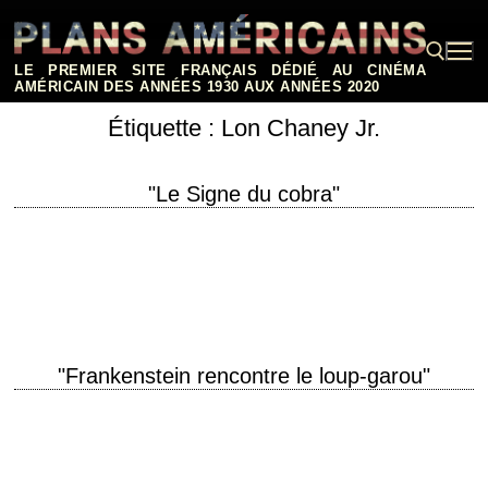
Aller
au
contenu
LE PREMIER SITE FRANÇAIS DÉDIÉ AU CINÉMA
AMÉRICAIN DES ANNÉES 1930 AUX ANNÉES 2020
Étiquette :
Lon Chaney Jr.
Rechercher :
"Le Signe du cobra"
titre original "Cobra Woman" année de production 1944 réalisation Robert
Siodmak scénario Gene Lewis et Richard Brooks photographie W.
Howard Greene et George Robinson musique…
"Frankenstein rencontre le loup-garou"
FROZEN EVIL meets FIERY HATE titre original "Frankenstein Meets
the Wolf Man" année de production 1943 réalisation Roy William Neill
scénario Curt Siodmak photographie George…