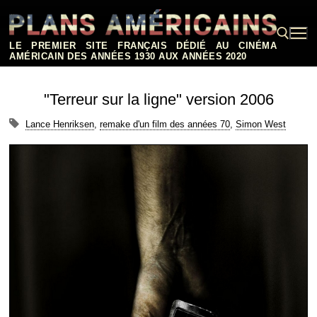
Aller
au
contenu
LE PREMIER SITE FRANÇAIS DÉDIÉ AU CINÉMA
AMÉRICAIN DES ANNÉES 1930 AUX ANNÉES 2020
Rechercher :
"Terreur sur la ligne" version 2006
Lance Henriksen
,
remake d'un film des années 70
,
Simon West