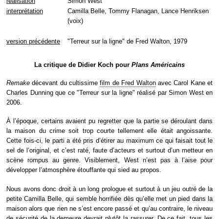
réalisation
Simon West
interprétation
Camilla Belle, Tommy Flanagan, Lance Henriksen
(voix)
version précédente
"Terreur sur la ligne" de Fred Walton, 1979
La critique de Didier Koch pour
Plans Américains
Remake
décevant du cultissime
film de Fred Walton
avec Carol Kane et
Charles Dunning que ce "Terreur sur la ligne" réalisé par Simon West en
2006.
À l’époque, certains avaient pu regretter que la partie se déroulant dans
la maison du crime soit trop courte tellement elle était angoissante.
Cette fois-ci, le parti a été pris d’étirer au maximum ce qui faisait tout le
sel de l’original, et c’est raté, faute d’acteurs et surtout d’un metteur en
scène rompus au genre. Visiblement, West n’est pas à l’aise pour
développer l’atmosphère étouffante qui sied au propos.
Nous avons donc droit à un long prologue et surtout à un jeu outré de la
petite Camilla Belle, qui semble horrifiée dès qu’elle met un pied dans la
maison alors que rien ne s’est encore passé et qu’au contraire, le niveau
de sécurité de la demeure devrait plutôt la rassurer. De ce fait, tous les