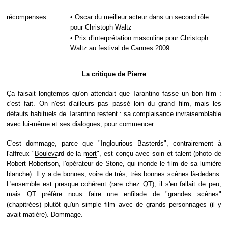
récompenses
• Oscar du meilleur acteur dans un second rôle
pour Christoph Waltz
• Prix d'interprétation masculine pour Christoph
Waltz au
festival de Cannes
2009
La critique de Pierre
Ça faisait longtemps qu'on attendait que Tarantino fasse un bon film :
c'est fait. On n'est d'ailleurs pas passé loin du grand film, mais les
défauts habituels de Tarantino restent : sa complaisance invraisemblable
avec lui-même et ses dialogues, pour commencer.
C'est dommage, parce que "Inglourious Basterds", contrairement à
l'affreux "
Boulevard de la mort
", est conçu avec soin et talent (photo de
Robert Robertson, l'opérateur de Stone, qui inonde le film de sa lumière
blanche). Il y a de bonnes, voire de très, très bonnes scènes là-dedans.
L'ensemble est presque cohérent (rare chez QT), il s'en fallait de peu,
mais QT préfère nous faire une enfilade de "grandes scènes"
(chapitrées) plutôt qu'un simple film avec de grands personnages (il y
avait matière). Dommage.