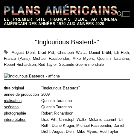
Aller
au
contenu
LE PREMIER SITE FRANÇAIS DÉDIÉ AU CINÉMA
AMÉRICAIN DES ANNÉES 1930 AUX ANNÉES 2020
Rechercher :
"Inglourious Basterds"
August Diehl
,
Brad Pitt
,
Christoph Waltz
,
Daniel Brühl
,
Eli Roth
,
France (Paris)
,
Michael Fassbender
,
Mike Myers
,
Quentin Tarantino
,
Robert Richardson
,
Rod Taylor
,
Seconde Guerre mondiale
titre original
"Inglourious Basterds"
année de production
2009
réalisation
Quentin Tarantino
scénario
Quentin Tarantino
photographie
Robert Richardson
interprétation
Brad Pitt, Christoph Waltz, Mélanie Laurent, Eli
Roth, Diane Kruger, Michael Fassbender, Daniel
Brühl, August Diehl, Mike Myers, Rod Taylor