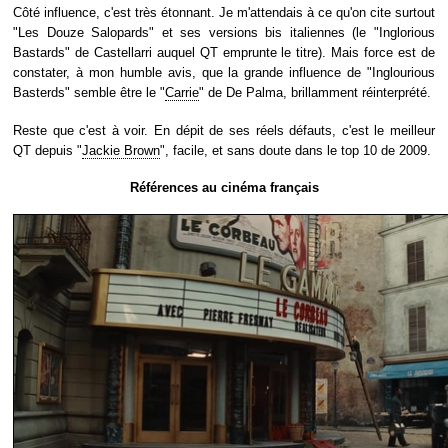
Côté influence, c'est très étonnant. Je m'attendais à ce qu'on cite surtout
"Les Douze Salopards" et ses versions bis italiennes (le "Inglorious
Bastards" de Castellarri auquel QT emprunte le titre). Mais force est de
constater, à mon humble avis, que la grande influence de "Inglourious
Basterds" semble être le "
Carrie
" de De Palma, brillamment réinterprété.
Reste que c'est à voir. En dépit de ses réels défauts, c'est le meilleur
QT depuis "
Jackie Brown
", facile, et sans doute dans le top 10 de 2009.
Références au cinéma français