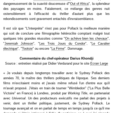
dangereusement de la suavité doucereuse d'"
Out of Africa
", la splendeur
des paysages en moins. Fatalement, ce mélange des genres nuit
ostensiblement à l'efficacité du thriller d'autant plus que les
rebondissements sont gravement entachés d'invraisemblance.
Il est sûr que "L'Interprète" n'est pas pour Pollack la meilleure manière
qui soit de conclure une filmographie hétéroclite comptant malgré tout
quelques très grandes réussites comme "
On achève bien les chevaux
",
"
Jeremiah Johnson
", "
Les Trois Jours du Condor
", "
Le Cavalier
électrique
", "
Tootsie
" ou encore "
La Firme
". Dommage.
Commentaire du chef-opérateur Darius Khondji
Source : entretien réalisé par Didier Verdurand pour le site
Ecran Large
« Je voulais depuis longtemps travailler avec le Sydney Pollack des
années 70, le maître des thrillers politiques de l'époque. Ses derniers
films m'excitaient moins et j'avais même refusé l'un d'entre eux qu'il
m'avait proposé. J'étais en train de tourner "Wimbledon" ("La Plus Belle
Victoire" en France) à Londres, produit par
Working Title
, en partenariat
avec
Universal
. Un des producteurs exécutifs me parlait des projets à
venir, dont un thriller politique, justement, de Sydney Pollack. Le
tournage avançait et on en parlait de temps en temps jusqu'à ce qu'il me