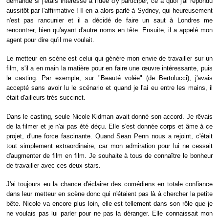
demande si j'étais intéressé à l'idée d'y participer, ce à quoi j'ai répondu
aussitôt par l'affirmative ! Il en a alors parlé à Sydney, qui heureusement
n'est pas rancunier et il a décidé de faire un saut à Londres me
rencontrer, bien qu'ayant d'autre noms en tête. Ensuite, il a appelé mon
agent pour dire qu'il me voulait.
Le metteur en scène est celui qui génère mon envie de travailler sur un
film, s'il a en main la matière pour en faire une œuvre intéressante, puis
le casting. Par exemple, sur "Beauté volée" (de Bertolucci), j'avais
accepté sans avoir lu le scénario et quand je l'ai eu entre les mains, il
était d'ailleurs très succinct.
Dans le casting, seule Nicole Kidman avait donné son accord. Je rêvais
de la filmer et je n'ai pas été déçu. Elle s'est donnée corps et âme à ce
projet, d'une force fascinante. Quand Sean Penn nous a rejoint, c'était
tout simplement extraordinaire, car mon admiration pour lui ne cessait
d'augmenter de film en film. Je souhaite à tous de connaître le bonheur
de travailler avec ces deux stars.
J'ai toujours eu la chance d'éclairer des comédiens en totale confiance
dans leur metteur en scène donc qui n'étaient pas là à chercher la petite
bête. Nicole va encore plus loin, elle est tellement dans son rôle que je
ne voulais pas lui parler pour ne pas la déranger. Elle connaissait mon