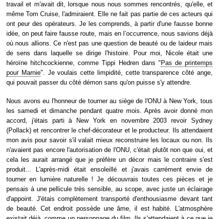
travail et m'avait dit, lorsque nous nous sommes rencontrés, qu'elle, et
même Tom Cruise, l'admiraient. Elle ne fait pas partie de ces acteurs qui
ont peur des opérateurs. Je les comprends, à partir d'une fausse bonne
idée, on peut faire fausse route, mais en l’occurrence, nous savions déjà
où nous allions. Ce n'est pas une question de beauté ou de laideur mais
de sens dans laquelle se dirige l'histoire. Pour moi, Nicole était une
héroïne hitchcockienne, comme Tippi Hedren dans "
Pas de printemps
pour Marnie
". Je voulais cette limpidité, cette transparence côté ange,
qui pouvait passer du côté démon sans qu'on puisse s'y attendre.
Nous avons eu l'honneur de tourner au siège de l'ONU à New York, tous
les samedi et dimanche pendant quatre mois. Après avoir donné mon
accord, j'étais parti à New York en novembre 2003 revoir Sydney
(Pollack) et rencontrer le chef-décorateur et le producteur. Ils attendaient
mon avis pour savoir s'il valait mieux reconstruire les locaux ou non. Ils
n'avaient pas encore l'autorisation de l'ONU, c'était plutôt non que oui, et
cela les aurait arrangé que je préfère un décor mais le contraire s'est
produit... L'après-midi était ensoleillé et j'avais carrément envie de
tourner en lumière naturelle ! Je découvrais toutes ces pièces et je
pensais à une pellicule très sensible, au scope, avec juste un éclairage
d'appoint. J'étais complètement transporté d'enthousiasme devant tant
de beauté. Cet endroit possède une âme, il est habité. L'atmosphère
existait déjà, comme un personnage du film. Ils s'attendaient à ce que je