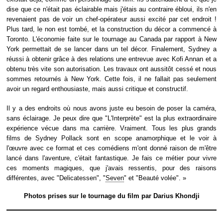
dise que ce n'était pas éclairable mais j'étais au contraire ébloui, ils n'en
revenaient pas de voir un chef-opérateur aussi excité par cet endroit !
Plus tard, le non est tombé, et la construction du décor a commencé à
Toronto. L'économie faite sur le tournage au Canada par rapport à New
York permettait de se lancer dans un tel décor. Finalement, Sydney a
réussi à obtenir grâce à des relations une entrevue avec Kofi Annan et a
obtenu très vite son autorisation. Les travaux ont aussitôt cessé et nous
sommes retournés à New York. Cette fois, il ne fallait pas seulement
avoir un regard enthousiaste, mais aussi critique et constructif.
Il y a des endroits où nous avons juste eu besoin de poser la caméra,
sans éclairage. Je peux dire que "L'Interprète" est la plus extraordinaire
expérience vécue dans ma carrière. Vraiment. Tous les plus grands
films de Sydney Pollack sont en scope anamorphique et le voir à
l'œuvre avec ce format et ces comédiens m'ont donné raison de m'être
lancé dans l'aventure, c'était fantastique. Je fais ce métier pour vivre
ces moments magiques, que j'avais ressentis, pour des raisons
différentes, avec "Delicatessen", "
Seven
" et "Beauté volée". »
Photos prises sur le tournage du film par Darius Khondji