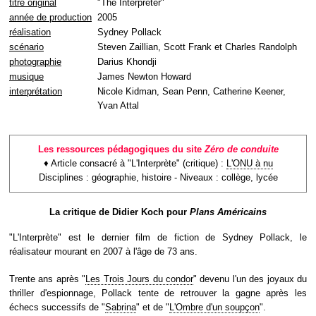
titre original
"The Interpreter"
année de production
2005
réalisation
Sydney Pollack
scénario
Steven Zaillian, Scott Frank et Charles Randolph
photographie
Darius Khondji
musique
James Newton Howard
interprétation
Nicole Kidman, Sean Penn, Catherine Keener,
Yvan Attal
Les ressources pédagogiques du site
Zéro de conduite
♦ Article consacré à "L'Interprète" (critique) :
L'ONU à nu
Disciplines : géographie, histoire - Niveaux : collège, lycée
La critique de Didier Koch pour
Plans Américains
"L'Interprète" est le dernier film de fiction de Sydney Pollack, le
réalisateur mourant en 2007 à l'âge de 73 ans.
Trente ans après "
Les Trois Jours du condor
" devenu l'un des joyaux du
thriller d'espionnage, Pollack tente de retrouver la gagne après les
échecs successifs de "
Sabrina
" et de "
L'Ombre d'un soupçon
".