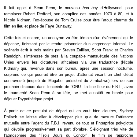
Il fait appel à Sean Penn, le nouveau
bad boy
d'Hollywood, pour
remplacer Robert Redford, son complice des années 1970 à 80, et à
Nicole Kidman, l'ex-épouse de Tom Cruise pour être l'atout charme du
film en lieu et place de Faye Dunaway.
Cette fois-ci encore, un anonyme va être témoin d'un événement qui le
dépasse, finissant par le rendre prisonnier d'un engrenage infernal. Le
scénario écrit à trois mains par Steven Zaillian, Scott Frank et Charles
Randolph, s'intéresse de près à la coupable mansuétude des Nations
Unies envers les dictatures africaines via une traductrice (Nicole
Kidman) qui, revenue dans son bureau après une session nocturne,
surprend ce qui pourrait être un projet d'attentat visant un chef d'état
controversé (inspiré de Mogabe, président du Zimbabwe) lors de son
prochain discours dans l'enceinte de l'ONU. La fine fleur du F.B.I., avec
le tourmenté Sean Penn à sa tête, se met aussitôt en branle pour
déjouer l'hypothétique projet.
À partir de ce postulat de départ qui en vaut bien d'autres, Sydney
Pollack se laisse aller à développer plus que de mesure l'attirance
mutuelle entre l'agent du F.B.I. revenu de tout et l'interprète polyglotte
qui dévoile progressivement sa part d'ombre. S'éloignant très vite de
l'atmosphère des "
Trois Jours du Condor
", le film se rapproche