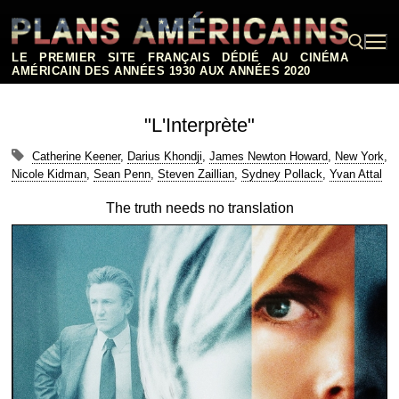
Aller
au
contenu
LE PREMIER SITE FRANÇAIS DÉDIÉ AU CINÉMA
AMÉRICAIN DES ANNÉES 1930 AUX ANNÉES 2020
Rechercher :
"L'Interprète"
Catherine Keener
,
Darius Khondji
,
James Newton Howard
,
New York
,
Nicole Kidman
,
Sean Penn
,
Steven Zaillian
,
Sydney Pollack
,
Yvan Attal
The truth needs no translation