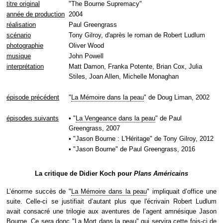
titre original
"The Bourne Supremacy"
année de production
2004
réalisation
Paul Greengrass
scénario
Tony Gilroy, d'après le roman de Robert Ludlum
photographie
Oliver Wood
musique
John Powell
interprétation
Matt Damon, Franka Potente, Brian Cox, Julia
Stiles, Joan Allen, Michelle Monaghan
épisode précédent
"
La Mémoire dans la peau
" de Doug Liman, 2002
épisodes suivants
• "
La Vengeance dans la peau
" de Paul
Greengrass, 2007
• "Jason Bourne : L'Héritage" de Tony Gilroy, 2012
• "Jason Bourne" de Paul Greengrass, 2016
La critique de Didier Koch pour
Plans Américains
L’énorme succès de "
La Mémoire dans la peau
" impliquait d’office une
suite. Celle-ci se justifiait d’autant plus que l'écrivain Robert Ludlum
avait consacré une trilogie aux aventures de l’agent amnésique Jason
Bourne. Ce sera donc "La Mort dans la peau" qui servira cette fois-ci de