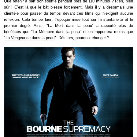
Que retenir à part son souffle pendant près de 110 minutes ? Rien, bien
sûr ! C’est là que le bât blesse forcément. Mais il y a désormais une
clientèle pour passer du temps devant ces films qui n’exigent aucune
réflexion. Cela tombe bien, l’époque mise tout sur l’instantanéité et le
premier degré. Ainsi, "La Mort dans la peau" a rapporté plus de
bénéfices que "
La Mémoire dans la peau
" et en rapportera moins que
"
La Vengeance dans la peau
". Dès lors, pourquoi changer ?