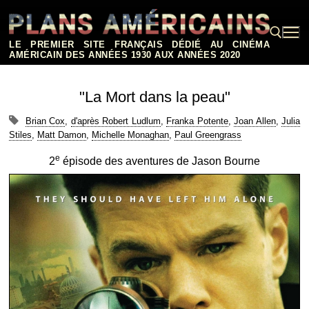
Aller
au
contenu
LE PREMIER SITE FRANÇAIS DÉDIÉ AU CINÉMA
AMÉRICAIN DES ANNÉES 1930 AUX ANNÉES 2020
Rechercher :
"La Mort dans la peau"
Brian Cox
,
d'après Robert Ludlum
,
Franka Potente
,
Joan Allen
,
Julia
Stiles
,
Matt Damon
,
Michelle Monaghan
,
Paul Greengrass
e
2
épisode des aventures de Jason Bourne