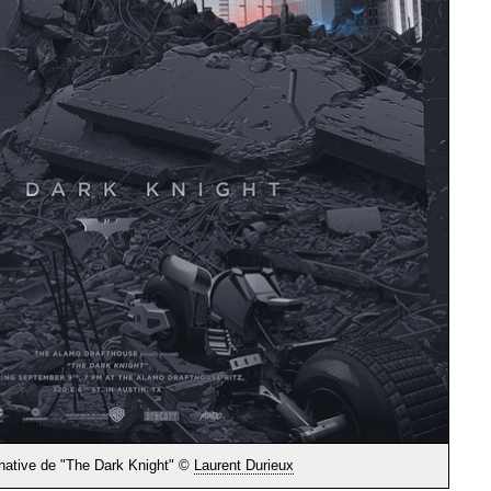
rnative de "The Dark Knight" ©
Laurent Durieux