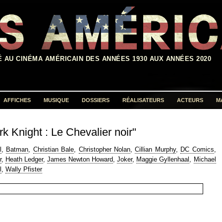
É AU CINÉMA AMÉRICAIN DES ANNÉES 1930 AUX ANNÉES 2020
AFFICHES
MUSIQUE
DOSSIERS
RÉALISATEURS
ACTEURS
M
Rechercher :
k Knight : Le Chevalier noir"
l
,
Batman
,
Christian Bale
,
Christopher Nolan
,
Cillian Murphy
,
DC Comics
,
r
,
Heath Ledger
,
James Newton Howard
,
Joker
,
Maggie Gyllenhaal
,
Michael
l
,
Wally Pfister