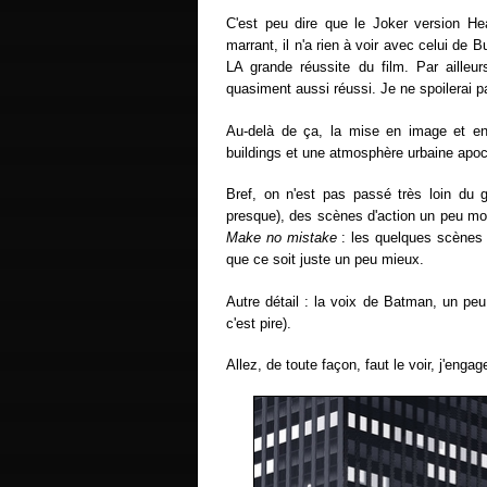
C'est peu dire que le Joker version H
marrant, il n'a rien à voir avec celui de 
LA grande réussite du film. Par aille
quasiment aussi réussi. Je ne spoilerai 
Au-delà de ça, la mise en image et en
buildings et une atmosphère urbaine apoc
Bref, on n'est pas passé très loin du g
presque), des scènes d'action un peu moi
Make no mistake
: les quelques scènes d
que ce soit juste un peu mieux.
Autre détail : la voix de Batman, un peu
c'est pire).
Allez, de toute façon, faut le voir, j'eng