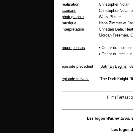
réalisation
Christopher Nolan
scénario
Christopher Nolan 
photographie
Wally Pfister
musique
Hans Zimmer et Ja
interprétation
Christian Bale, Hea
Morgan Freeman, Cil
récompenses
• Oscar du meilleur
• Oscar du meilleu
épisode précédent
"
Batman Begins
" d
épisode suivant
"
The Dark Knight R
FilmsFantasti
Les logos
Warner Bros.
Les logos d