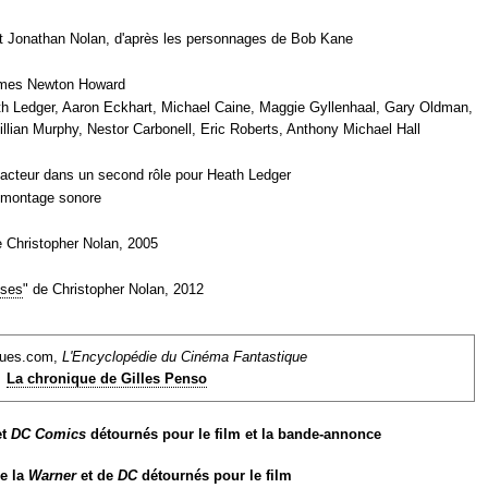
et Jonathan Nolan, d'après les personnages de Bob Kane
mes Newton Howard
th Ledger, Aaron Eckhart, Michael Caine, Maggie Gyllenhaal, Gary Oldman,
lian Murphy, Nestor Carbonell, Eric Roberts, Anthony Michael Hall
 acteur dans un second rôle pour Heath Ledger
r montage sonore
e Christopher Nolan, 2005
ises
" de Christopher Nolan, 2012
ques.com,
L'Encyclopédie du Cinéma Fantastique
La chronique de Gilles Penso
et
DC Comics
détournés pour le film et la bande-annonce
e la
Warner
et de
DC
détournés pour le film