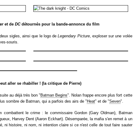
er
et de
DC
détournés pour la bande-annonce du film
deux sigles, ainsi que le logo de
Legendary Picture
, exploser sur une volée
ves-souris.
ut aller se rhabiller ! (la critique de Pierre)
suite au déjà très bon "
Batman Begins
". Nolan frappe encore plus fort cette
 plus sombre de Batman, qui a parfois des airs de "
Heat
" et de "
Seven
".
am combattent le crime : le commissaire Gordon (Gary Oldman), Batman
ougueux, Harvey Dent (Aaron Eckhart). Désemparée, la mafia s'en remet à un
é, ni histoire, ni nom, ni intention claire si ce n'est celle de tout faire sauter