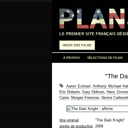
Aller
au
contenu
LE PREMIER SITE FRANÇAIS DÉDI
INDEX DES FILMS
À PROPOS
SÉLECTIONS DE FILMS
"The Dar
Aaron Eckhart
,
Anthony Michael Hal
Eric Roberts
,
Gary Oldman
,
Hans Zimme
Caine
,
Morgan Freeman
,
Nestor Carbonel
titre original
"The Dark Knight"
année de production
2008