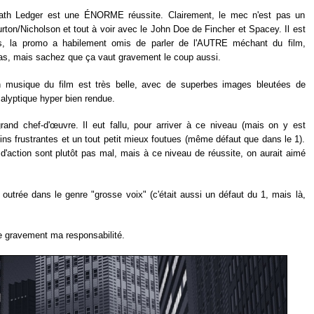
eath Ledger est une ÉNORME réussite. Clairement, le mec n'est pas un
Burton/Nicholson et tout à voir avec le John Doe de Fincher et Spacey. Il est
urs, la promo a habilement omis de parler de l'AUTRE méchant du film,
pas, mais sachez que ça vaut gravement le coup aussi.
 musique du film est très belle, avec de superbes images bleutées de
alyptique hyper bien rendue.
rand chef-d'œuvre. Il eut fallu, pour arriver à ce niveau (mais on y est
ns frustrantes et un tout petit mieux foutues (même défaut que dans le 1).
'action sont plutôt pas mal, mais à ce niveau de réussite, on aurait aimé
 outrée dans le genre "grosse voix" (c'était aussi un défaut du 1, mais là,
age gravement ma responsabilité.