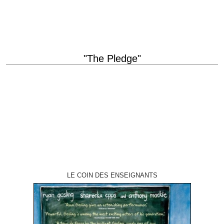
Christopher Nolan scénario Christopher Nolan et Jonathan Nolan, d'après
les personnages de Bob Kane photographie…
"The Pledge"
« I made a promise, Eric. You're old enough to remember when that
meant something... » titre original "The Pledge" année de production
2001 réalisation…
LE COIN DES ENSEIGNANTS