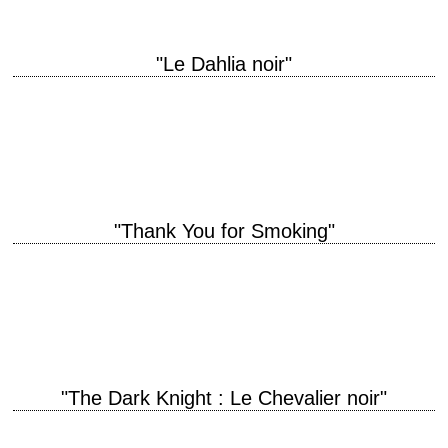
"Le Dahlia noir"
titre original "The Black Dahlia" année de production 2006 réalisation
Brian De Palma scénario Josh Friedman, d'après le roman éponyme de
James Ellroy (1987) photographie…
"Thank You for Smoking"
titre original "Thank You for Smoking" année de production 2005
réalisation Jason Reitman scénario Jason Reitman, d'après le roman de
Christopher Buckley interprétation Aaron Eckhart,…
"The Dark Knight : Le Chevalier noir"
titre original "The Dark Knight" année de production 2008 réalisation