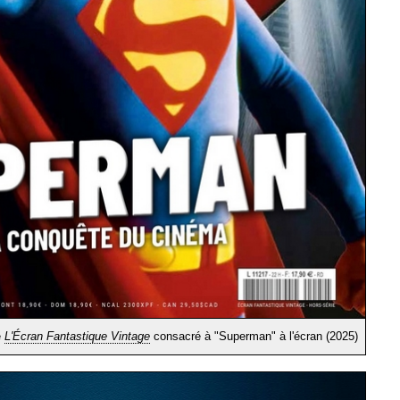
e
L'Écran Fantastique Vintage
consacré à "Superman" à l'écran (2025)