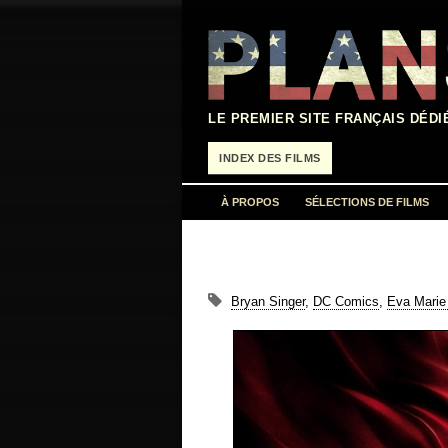
Aller
au
contenu
LE PREMIER SITE FRANÇAIS DÉDI
INDEX DES FILMS
À PROPOS
SÉLECTIONS DE FILMS
Bryan Singer
,
DC Comics
,
Eva Marie