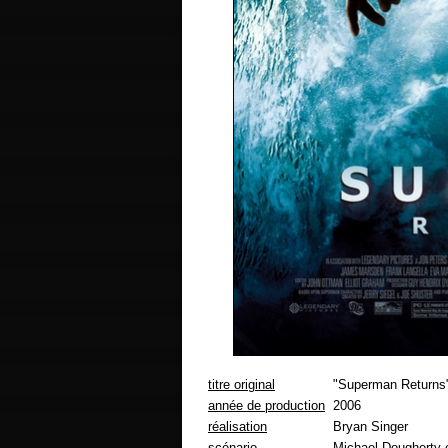
titre original
"Superman Returns
année de production
2006
réalisation
Bryan Singer
scénario
Michael Dougherty 