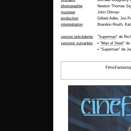
photographie
Newton Thomas Sig
musique
John Ottman
production
Gilbert Adler, Jon P
interprétation
Brandon Routh, Kat
version précédente
"
Superman
" de Ric
versions suivantes
• "
Man of Steel
" de
• "Superman" de J
FilmsFantasti