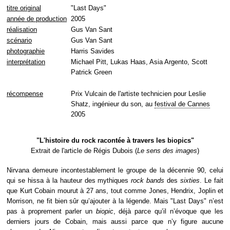
titre original
"Last Days"
année de production
2005
réalisation
Gus Van Sant
scénario
Gus Van Sant
photographie
Harris Savides
interprétation
Michael Pitt, Lukas Haas, Asia Argento, Scott
Patrick Green
récompense
Prix Vulcain de l'artiste technicien pour Leslie
Shatz, ingénieur du son, au
festival de Cannes
2005
"L'histoire du rock racontée à travers les biopics"
Extrait de l'article de Régis Dubois (
Le sens des images
)
Nirvana demeure incontestablement le groupe de la décennie 90, celui
qui se hissa à la hauteur des mythiques
rock bands
des
sixties
. Le fait
que Kurt Cobain mourut à 27 ans, tout comme Jones, Hendrix, Joplin et
Morrison, ne fit bien sûr qu’ajouter à la légende. Mais "Last Days" n’est
pas à proprement parler un
biopic
, déjà parce qu’il n’évoque que les
derniers jours de Cobain, mais aussi parce que n’y figure aucune