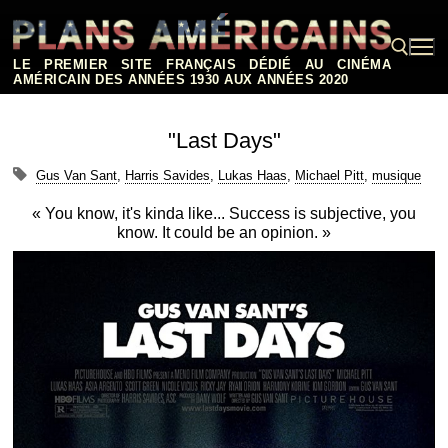
Aller
au
contenu
LE PREMIER SITE FRANÇAIS DÉDIÉ AU CINÉMA
AMÉRICAIN DES ANNÉES 1930 AUX ANNÉES 2020
Rechercher :
"Last Days"
Gus Van Sant
,
Harris Savides
,
Lukas Haas
,
Michael Pitt
,
musique
« You know, it's kinda like... Success is subjective, you
know. It could be an opinion. »