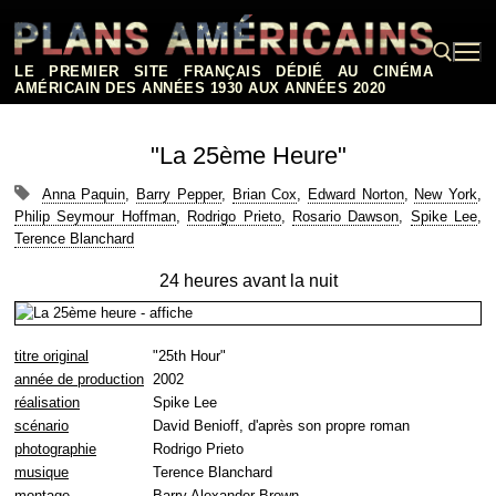
Aller
au
contenu
LE PREMIER SITE FRANÇAIS DÉDIÉ AU CINÉMA
AMÉRICAIN DES ANNÉES 1930 AUX ANNÉES 2020
Rechercher :
"La 25ème Heure"
Anna Paquin
,
Barry Pepper
,
Brian Cox
,
Edward Norton
,
New York
,
Philip Seymour Hoffman
,
Rodrigo Prieto
,
Rosario Dawson
,
Spike Lee
,
Terence Blanchard
24 heures avant la nuit
titre original
"25th Hour"
année de production
2002
réalisation
Spike Lee
scénario
David Benioff, d'après son propre roman
photographie
Rodrigo Prieto
musique
Terence Blanchard
montage
Barry Alexander Brown