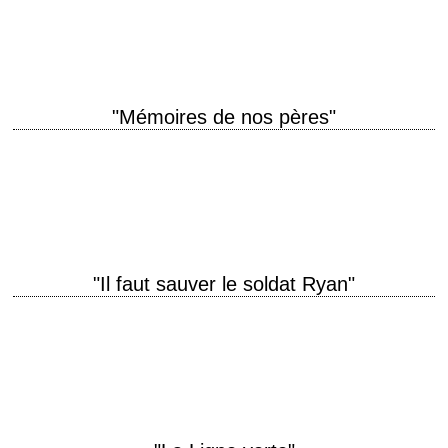
Tony Scott scénario David Marconi photographie Dan Mindel musique
Harry Gregson-Williams production Jerry Bruckheimer…
"Mémoires de nos pères"
titre original "Flags of Our Fathers" année de production 2006 réalisation
Clint Eastwood photographie Tom Stern montage Joel Cox musique Clint
Eastwood interprétation Ryan Phillippe,…
"Il faut sauver le soldat Ryan"
titre original "Saving Private Ryan" année de production 1998 réalisation
Steven Spielberg photographie Janusz Kaminski musique John Williams
montage Michael Kahn interprétation Tom Hanks, Tom…