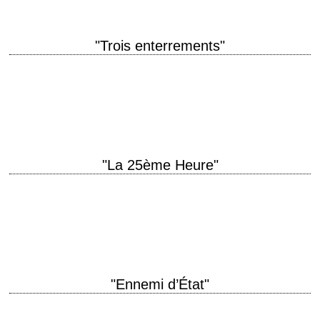
"Trois enterrements"
Tommy Lee Jones passe derrière la caméra titre original "The Three
Burials of Melquiades Estrada" année de production 2005 réalisation
Tommy Lee Jones scénario Guillermo…
"La 25ème Heure"
24 heures avant la nuit titre original "25th Hour" année de production
2002 réalisation Spike Lee scénario David Benioff, d'après son propre
roman photographie Rodrigo…
"Ennemi d’État"
titre original "Enemy of the State" année de production 1998 réalisation