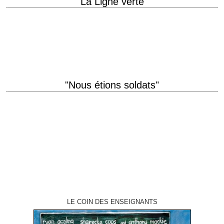
"La Ligne verte"
titre original "The Green Mile" année de production 1999 réalisation
Frank Darabont scénario Frank Darabont, d'après le roman feuilleton
éponyme de Stephen King photographie David…
"Nous étions soldats"
titre original "We Were Soldiers" année de production 2002 réalisation
Randall Wallace scénario Randall Wallace, d'après le livre de Harold G.
Moore et Joseph Lee…
LE COIN DES ENSEIGNANTS