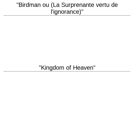
"Birdman ou (La Surprenante vertu de
l'ignorance)"
titre original "Birdman or (The Unexpected Virtue of Ignorance)" année de
production 2014 réalisation Alejandro González Iñárritu scénario
Alejandro González Iñárritu photographie Emmanuel Lubezki
interprétation…
"Kingdom of Heaven"
titre original "Kingdom of Heaven" année de production 2005 réalisation
Ridley Scott scénario William Monahan photographie John Mathieson
musique Harry Gregson-Williams costumes Janty Yates interprétation…