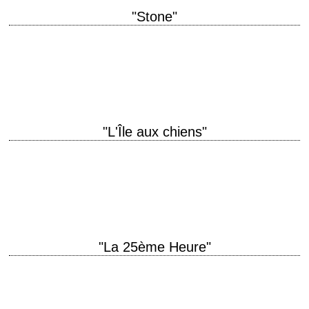
"Stone"
titre original "Stone" année de production 2010 réalisation John Curran
photographie Maryse Alberti interprétation Robert De Niro, Edward
Norton, Milla Jovovich Le titre du film…
"L'Île aux chiens"
titre original "Isle of Dogs" année de production 2018 réalisation Wes
Anderson scénario Wes Anderson photographie Tristan Oliver musique
Alexandre Desplat voix Bryan Cranston, Edward…
"La 25ème Heure"
24 heures avant la nuit titre original "25th Hour" année de production
2002 réalisation Spike Lee scénario David Benioff, d'après son propre
roman photographie Rodrigo…