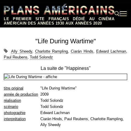
Aller
au
contenu
LE PREMIER SITE FRANÇAIS DÉDIÉ AU CINÉMA
AMÉRICAIN DES ANNÉES 1930 AUX ANNÉES 2020
Rechercher :
"Life During Wartime"
Ally Sheedy
,
Charlotte Rampling
,
Ciarán Hinds
,
Edward Lachman
,
Paul Reubens
,
Todd Solondz
La suite de "Happiness"
titre original
"Life During Wartime"
année de production
2009
réalisation
Todd Solondz
scénario
Todd Solondz
photographie
Edward Lachman
interprétation
Ciarán Hinds, Paul Reubens, Charlotte Rampling,
Ally Sheedy