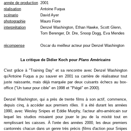
année de production
2001
réalisation
Antoine Fuqua
scénario
David Ayer
photographie
Mauro Fiore
interprétation
Denzel Washington, Ethan Hawke, Scott Glenn,
Tom Berenger, Dr. Dre, Snoop Dogg, Eva Mendes
récompense
Oscar du meilleur acteur pour Denzel Washington
La critique de Didier Koch pour
Plans Américains
C'est grâce à "Training Day" et sa rencontre avec Denzel Washington
qu'Antoine Fuqua a pu sauver en 2001 sa carrière de réalisateur tout
juste naissante, mais déjà marquée par deux cuisants échecs au box-
office ("Un tueur pour cible" en 1998 et "Piégé" en 2000).
Denzel Washington, qui a près de trente films à son actif, commence,
depuis cinq, à accéder aux premiers rôles. Il a été durant les années
1990, avec Wesley Snipes et Eddie Murphy, l'acteur afro-américain sur
lequel les studios misaient pour jouer le jeu de la mixité tout en
remplissant les caisses. À l'orée des années 2000, les deux premiers
cantonnés chacun dans un genre très précis (films d'action pour Snipes