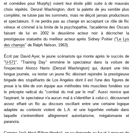
et comédies pour Murphy) voient leur étoile pâlir suite à de mauvais
choix répétés. Denzel Washington, dont la palette de jeu semble plus
complète, ne tutoie pas les sommets, mais ne déçoit jamais producteurs
et spectateurs. Il ne perdra pas au change en acceptant ce rôle de flic
véreux et criminel à la limite de la psychopathie, l'académie des Oscars
faisant de lui en 2002 le deuxième acteur noir à décrocher la
prestigieuse statuette du meilleur acteur après Sidney Poitier ("
Le Lys
des champs
" de Ralph Nelson, 1963).
Écrit par David Ayer, le jeune scénariste qui monte après le succès de
"
U-571
", "Training Day" emmène le spectateur dans la voiture de
l'inspecteur Alonzo Harris (Denzel Washington) qui, durant une très
longue journée, va tester un jeune flic désirant rejoindre la prestigieuse
brigade des stupéfiants de Los Angeles dont il est l'une des figures de
proue à la tête de son équipe aux méthodes très musclées fondées sur
le précepte radical du "combat du mal par le mal". Aussi novice que
l'aspirant, le spectateur n'a aucun mal à s'identifier à celui-ci, découvrant
assez effaré un flic au discours oscillant entre une certaine logique
adaptée au contexte violent de L.A. et une logorrhée verbale dans
laquelle s'entremêlent allègrement autoritarisme, mégalomanie et
paranoïa.
Comme Jack Hoyt (Ethan Hawke), on se demande au fur et à mesure de