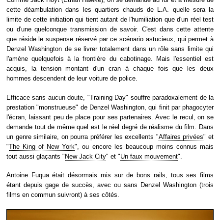
cette déambulation dans les quartiers chauds de L.A. quelle sera la
limite de cette initiation qui tient autant de l'humiliation que d'un réel test
ou d'une quelconque transmission de savoir. C'est dans cette attente
que réside le suspense réservé par ce scénario astucieux, qui permet à
Denzel Washington de se livrer totalement dans un rôle sans limite qui
l'amène quelquefois à la frontière du cabotinage. Mais l'essentiel est
acquis, la tension montant d'un cran à chaque fois que les deux
hommes descendent de leur voiture de police.
Efficace sans aucun doute, "Training Day" souffre paradoxalement de la
prestation "monstrueuse" de Denzel Washington, qui finit par phagocyter
l'écran, laissant peu de place pour ses partenaires. Avec le recul, on se
demande tout de même quel est le réel degré de réalisme du film. Dans
un genre similaire, on pourra préférer les excellents "
Affaires privées
" et
"
The King of New York
", ou encore les beaucoup moins connus mais
tout aussi glaçants "
New Jack City
" et "
Un faux mouvement
".
Antoine Fuqua était désormais mis sur de bons rails, tous ses films
étant depuis gage de succès, avec ou sans Denzel Washington (trois
films en commun suivront) à ses côtés.