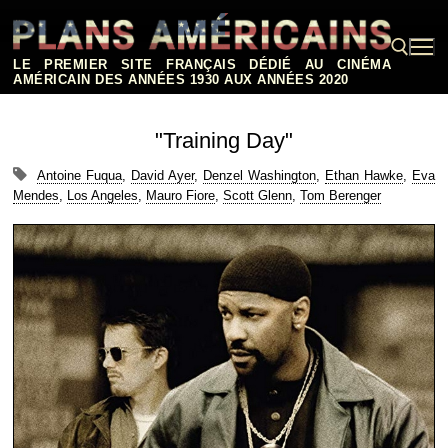
Aller
au
contenu
LE PREMIER SITE FRANÇAIS DÉDIÉ AU CINÉMA
AMÉRICAIN DES ANNÉES 1930 AUX ANNÉES 2020
Rechercher :
"Training Day"
Antoine Fuqua
,
David Ayer
,
Denzel Washington
,
Ethan Hawke
,
Eva
Mendes
,
Los Angeles
,
Mauro Fiore
,
Scott Glenn
,
Tom Berenger