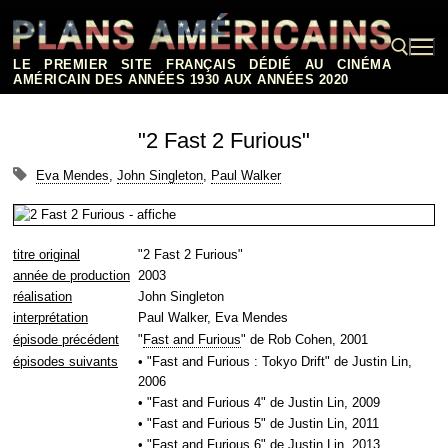
Aller
au
contenu
LE PREMIER SITE FRANÇAIS DÉDIÉ AU CINÉMA
AMÉRICAIN DES ANNÉES 1930 AUX ANNÉES 2020
Rechercher :
"2 Fast 2 Furious"
Eva Mendes
,
John Singleton
,
Paul Walker
titre original
"2 Fast 2 Furious"
année de production
2003
réalisation
John Singleton
interprétation
Paul Walker, Eva Mendes
épisode précédent
"
Fast and Furious
" de Rob Cohen, 2001
épisodes suivants
• "Fast and Furious : Tokyo Drift" de Justin Lin,
2006
• "Fast and Furious 4" de Justin Lin, 2009
• "Fast and Furious 5" de Justin Lin, 2011
• "Fast and Furious 6" de Justin Lin, 2013