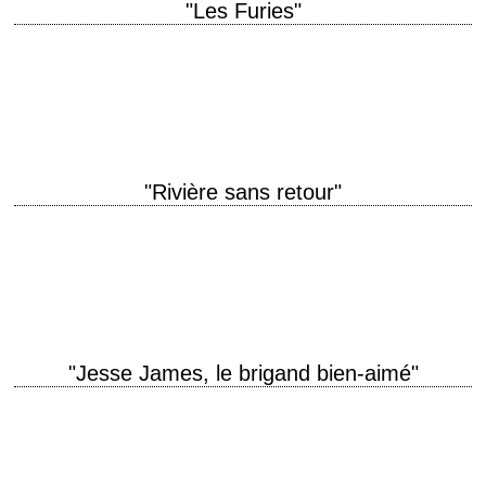
"Les Furies"
titre original "The Furies" année de production 1950 réalisation Anthony
Mann scénario Charles Schnee, d'après le roman éponyme de Niven
Busch (1948) photographie Victor Milner…
"Rivière sans retour"
L'unique western de Otto Preminger titre original "River of No Return"
année de production 1954 réalisation Otto Preminger (et Jean
Negulesco, non crédité) scénario Frank…
"Jesse James, le brigand bien-aimé"
« Jesse... They drove my son to it. The Yankees drove him to it. He's a
good boy. » titre original "The True Story of…