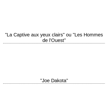
titre original "Broken Lance" année de production 1954 réalisation
Edward Dmytryk scénario Richard Murphy, d'après une histoire de Philip
Yordan photographie Joseph MacDonald musique Leigh…
"La Captive aux yeux clairs" ou "Les Hommes
de l'Ouest"
Howard Hawks remonte le temps et le Missouri titre original "The Big
Sky" année de production 1952 réalisation Howard Hawks scénario
Dudley Nichols, d'après le…
"Joe Dakota"
titre original "Joe Dakota" année de production 1957 réalisation Richard
Bartlett scénario William Talman et Norman Jolley photographie George
Robinson production Howard Christie interprétation Jock…