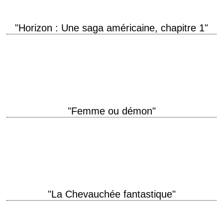
"Horizon : Une saga américaine, chapitre 1"
titre original "Horizon: An American Saga - Chapter 1" année de
production 2024 réalisation Kevin Costner scénario Jon Baird et Kevin
Costner photographie J. Michael…
"Femme ou démon"
titre original "Destry Rides Again" année de production 1939 réalisation
George Marshall scénario Felix Jackson, Gertrude Purcell et Henry
Myers, d'après le roman "Destry Rides…
"La Chevauchée fantastique"
« Well, I guess you can't break out of prison and into society in the
same week. » titre original "Stagecoach" année de production 1939…