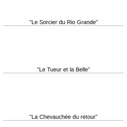
"Le Sorcier du Rio Grande"
titre original "Arrowhead" année de production 1953 réalisation Charles
Marquis Warren scénario Charles Marquis Warren, d'après le roman
"Terreur apache" de W.R. Burnett photographie Ray…
"Le Tueur et la Belle"
titre original "Man from Del Rio" année de production 1956 réalisation
Harry Horner scénario Richard Carr photographie Stanley Cortez
musique Fred Steiner production Robert L.…
"La Chevauchée du retour"