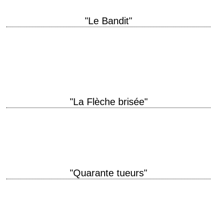
"Le Bandit"
titre original "The Naked Dawn" année de production 1955 réalisation
Edgar G. Ulmer scénario Julian Zimet photographie Frederick Gately
musique Herschel Burke Gilbert production Josef…
"La Flèche brisée"
« To talk of peace is not hard. To live it is very hard. » titre original
"Broken Arrow" année de production 1950 réalisation Delmer…
"Quarante tueurs"
titre original "Forty Guns" année de production 1957 réalisation Samuel
Fuller scénario Samuel Fuller photographie Joseph F. Biroc musique
Harry Sukman production Samuel Fuller interprétation…