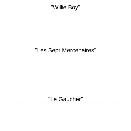
"Willie Boy"
« Indian's don't last in prison. They weren't born for it like the whites. »
titre original "Tell Them Willie Boy Is Here" année de…
"Les Sept Mercenaires"
"Les Sept Samouraïs" façon western titre original "The Magnificent
Seven" année de production 1960 réalisation John Sturges scénario
William Roberts photographie Charles Lang musique Elmer…
"Le Gaucher"
titre original "The Left Handed Gun" année de production 1958 réalisation
Arthur Penn scénario Leslie Stevens, d'après la pièce de Gore Vidal
photographie J. Peverell…