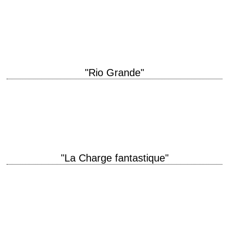
titre original "The Westerner" année de production 1940 réalisation
William Wyler scénario Jo Swerling et Niven Busch, d'après une histoire
de Stuart N. Lake photographie…
"Rio Grande"
titre original "Rio Grande" année de production 1950 réalisation John
Ford scénario James Kevin McGuinness, d'après une histoire de James
Warner Bellah photographie Bert Glennon…
"La Charge fantastique"
titre original "They Died with Their Boots On" année de production 1941
réalisation Raoul Walsh scénario Wally Kline et Æneas MacKenzie
photographie Bert Glennon musique…