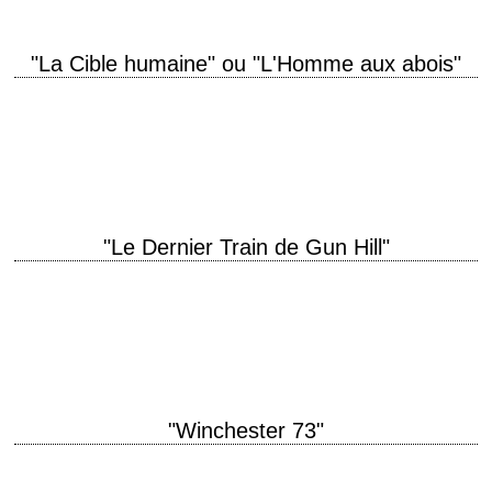
"La Cible humaine" ou "L'Homme aux abois"
« Somebody after you? – Three somebodies. – The law? – Naw, this is
personal. » titre original "The Gunfighter" année de production 1950
réalisation…
"Le Dernier Train de Gun Hill"
titre original "Last Train from Gun Hill" année de production 1959
réalisation John Sturges scénario James Poe, d'après une histoire
originale de Les Crutchfield ("Showdown")…
"Winchester 73"
« Awful lot of law for a little cowtown. – This is the kind of cowtown that