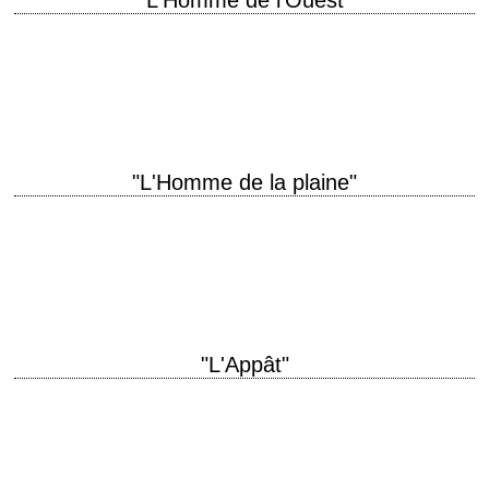
"L'Homme de l'Ouest"
titre original "Man of the West" année de production 1958 réalisation
Anthony Mann scénario Reginald Rose, d'après le roman de Will C.
Brown photographie Ernest…
"L'Homme de la plaine"
titre original "The Man from Laramie" année de production 1955
réalisation Anthony Mann scénario Philip Yordan et Frank Burt, d'après
une histoire de Thomas T.…
"L'Appât"
« Choosin' a way to die? What's the difference? Choosin' a way to live -
that's the hard part. » titre original "The Naked Spur"…