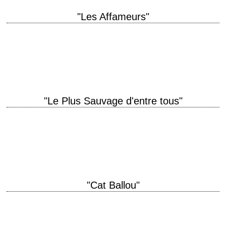
"Les Affameurs"
Le premier film de Mann réalisé en Technicolor titre original "Bend of the
River" année de production 1952 réalisation Anthony Mann scénario
Borden Chase, d'après…
"Le Plus Sauvage d'entre tous"
titre original "Hud" année de production 1963 réalisation Martin Ritt
scénario Irving Ravetch et Harriet Frank Jr., d'après le roman
"Horseman, Pass By" de Larry…
"Cat Ballou"
titre original "Cat Ballou" année de production 1965 réalisation Elliot
Silverstein scénario Walter Newman et Frank Pierson, d'après le roman
"The Ballad of Cat Ballou"…