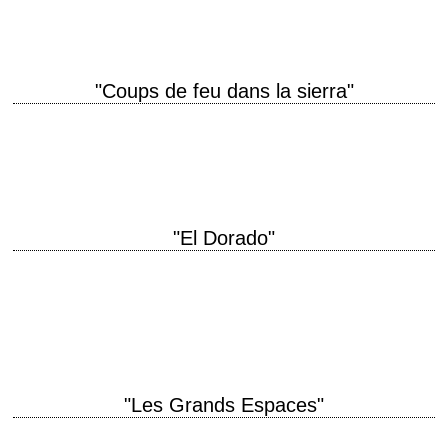
needs a lot of law. » titre original…
"Coups de feu dans la sierra"
« The Lord's bounty may not be for sale but the Devil's is... if you can
pay the price. » titre original "Ride the High…
"El Dorado"
titre original "El Dorado" année de production 1966 réalisation Howard
Hawks scénario Leigh Brackett, d'après le roman "The Stars in Their
Courses" de Harry Brown…
"Les Grands Espaces"
titre original "The Big Country" année de production 1958 réalisation