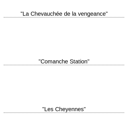
"La Chevauchée de la vengeance"
titre original "Ride Lonesome" année de production 1959 réalisation Budd
Boetticher scénario Burt Kennedy photographie Charles Lawton Jr.
musique Heinz Roemheld production Budd Boetticher (et…
"Comanche Station"
titre original "Comanche Station" année de production 1960 réalisation
Budd Boetticher scénario Burt Kennedy photographie Charles Lawton Jr.
musique Mischa Bakaleinikoff (non crédité) production Budd…
"Les Cheyennes"
titre original "Cheyenne Autumn" année de production 1964 réalisation
John Ford scénario James R. Webb photographie William H. Clothier