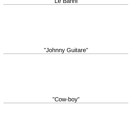
"Le Banni"
titre original "The Outlaw" année de production 1943 réalisation Howard
Hughes (et Howard Hawks, non crédité) scénario Jules Furthman (et
Howard Hawks et Ben Hecht,…
"Johnny Guitare"
titre original "Johnny Guitar" année de production 1954 réalisation
Nicholas Ray scénario Philip Yordan, d'après le roman de Roy Chanslor
photographie Harry Stradling Sr. musique…
"Cow-boy"
titre original "Cowboy" année de production 1958 réalisation Delmer
Daves scénario Edmund H. North et Dalton Trumbo, d'après l'ouvrage
autobiographique "My Reminiscences as a Cowboy"…