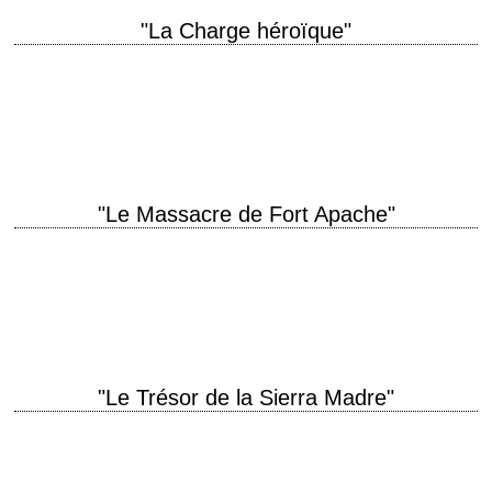
"La Charge héroïque"
titre original "She Wore a Yellow Ribbon" année de production 1949
réalisation John Ford scénario Frank S. Nugent et Laurence Stallings,
d'après James Warner Bellah…
"Le Massacre de Fort Apache"
titre original "Fort Apache" année de production 1948 réalisation John
Ford scénario Frank S. Nugent photographie Archie Stout musique
Richard Hageman interprétation John Wayne, Henry…
"Le Trésor de la Sierra Madre"
« I know what gold does to men's souls. » titre original "The Treasure of
the Sierra Madre" année de production 1948 réalisation John Huston…