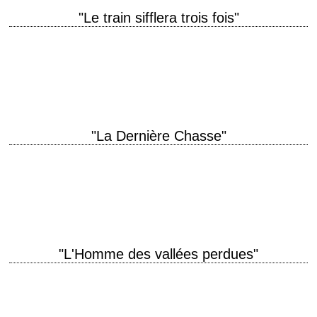
"Le train sifflera trois fois"
titre original "High Noon" année de production 1952 réalisation Fred
Zinnemann scénario Carl Foreman, d'après une histoire de John W.
Cunningham ("The Tin Star") photographie…
"La Dernière Chasse"
« Killing is like... like the only real proof you're alive. » titre original "The
Last Hunt" année de production 1956 réalisation Richard Brooks
scénario…
"L'Homme des vallées perdues"
Le film qui inspira Clint Eastwood pour son western "Pale Rider" titre
original "Shane" année de production 1953 réalisation George Stevens
scénario A.B. Guthrie Jr.,…