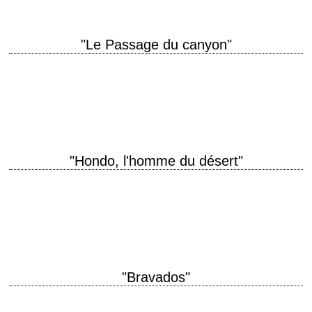
"Le Passage du canyon"
Le premier western et film en couleurs du réalisateur de "La Féline" titre
original "Canyon Passage" année de production 1946 réalisation
Jacques Tourneur scénario Ernest…
"Hondo, l'homme du désert"
titre original "Hondo" année de production 1953 réalisation John Farrow
scénario James Edward Grant, d'après une histoire de Louis L'Amour
photographie Robert Burks et Archie…
"Bravados"
titre original "The Bravados" année de production 1958 réalisation Henry