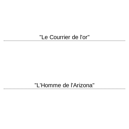
Aldrich scénario James R. Webb, d'après le roman "Bronco Apache" de
Paul Wellman (1936) photographie Ernest…
"Le Courrier de l'or"
titre original "Westbound" année de production 1958 réalisation Budd
Boetticher scénario Berne Giler photographie J. Peverell Marley musique
David Buttolph production Henry Blanke interprétation Randolph…
"L'Homme de l'Arizona"
titre original "The Tall T" année de production 1957 réalisation Budd
Boetticher scénario Burt Kennedy, d'après "The Captives" de Elmore
Leonard (1955) photographie Charles Lawton…