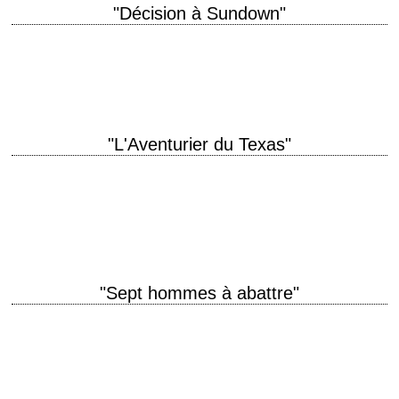
"Décision à Sundown"
« When a man's riding high, the ground comes up and hits him a lot
harder when he falls. » titre original "Decision at Sundown"…
"L'Aventurier du Texas"
titre original "Buchanan Rides Alone" année de production 1958
réalisation Budd Boetticher scénario Charles Lang (et Burt Kennedy, non
crédité), d'après le roman de Jonas…
"Sept hommes à abattre"
Sept hommes restent à tuer titre original "7 Men from Now" année de
production 1956 réalisation Budd Boetticher scénario Burt Kennedy
photographie William H. Clothier…