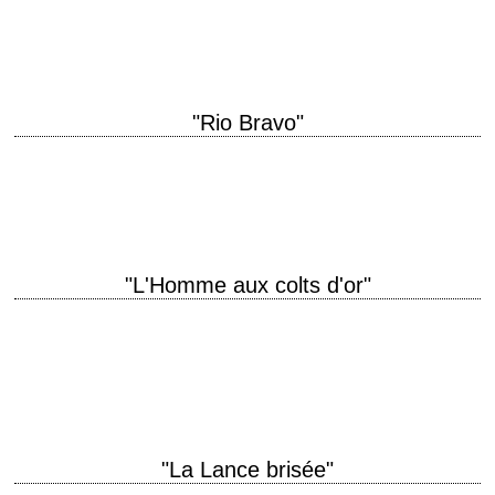
« I've been a failure and that's all, a plain old failure. But I'm not going to
be this time. » titre original "The Ride…
"Rio Bravo"
« A game-legged old man and a drunk. That's all you got? – That's
WHAT I got. » titre original "Rio Bravo" année de production…
"L'Homme aux colts d'or"
titre original "Warlock" année de production 1959 réalisation Edward
Dmytryk scénario Robert Alan Aurthur, d'après le roman "Warlock" de
Oakley Hall (1958) photographie Joseph MacDonald…
"La Lance brisée"