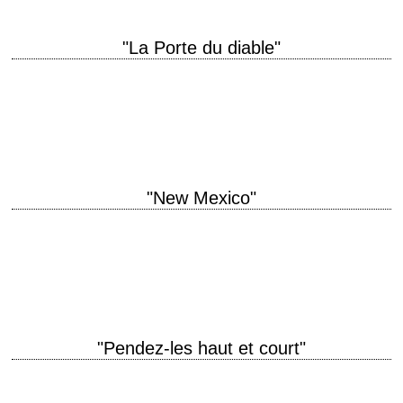
"La Porte du diable"
titre original "Devil's Doorway" année de production 1950 réalisation
Anthony Mann scénario Guy Trosper photographie John Alton musique
Daniele Amfitheatrof production Nicholas Nayfack interprétation Robert…
"New Mexico"
titre original "The Deadly Companions" année de production 1961
réalisation Sam Peckinpah scénario Albert Sidney Fleischman, d'après
son propre roman "Yellowleg" (1960) photographie William H.…
"Pendez-les haut et court"
« You ain't never gonna get me alive to Fort Grant, boy. – Then I'll get
you there dead... boy. » titre original "Hang 'Em…