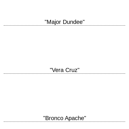
"Major Dundee"
titre original "Major Dundee" année de production 1965 réalisation Sam
Peckinpah scénario Harry Julian Fink, Oscar Saul et Sam Peckinpah
photographie Sam Leavitt musique Daniele…
"Vera Cruz"
Le premier film en Superscope titre original "Vera Cruz" année de
production 1954 réalisation Robert Aldrich scénario Roland Kibbee et
James R. Webb, d'après une…
"Bronco Apache"
titre original "Apache" année de production 1954 réalisation Robert