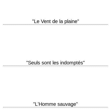
"Le Vent de la plaine"
titre original "The Unforgiven" année de production 1960 réalisation John
Huston scénario Ben Maddow, d'après le roman "The Unforgiven" de
Alan Le May (1957) photographie…
"Seuls sont les indomptés"
titre original "Lonely Are the Brave" année de production 1962 réalisation
David Miller scénario Dalton Trumbo, d'après le roman "The Brave
Cowboy" de Edward Abbey…
"L'Homme sauvage"