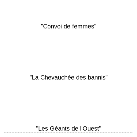
"Convoi de femmes"
titre original "Westward the Women" année de production 1951
réalisation William A. Wellman scénario Charles Schnee, d'après une
histoire de Frank Capra photographie William C.…
"La Chevauchée des bannis"
titre original "Day of the Outlaw" année de production 1959 réalisation
André De Toth scénario Philip Yordan, d'après le roman de Lee E. Wells
photographie…
"Les Géants de l'Ouest"