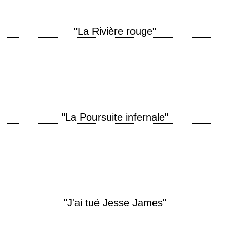
"La Rivière rouge"
Le premier western de Howard Hawks titre original "Red River" année de
production 1948 réalisation Howard Hawks scénario Charles Schnee et
Borden Chase, d'après le…
"La Poursuite infernale"
titre original "My Darling Clementine" année de production 1946
réalisation John Ford scénario Samuel G. Engel et Winston Miller,
d'après le livre de Stuart N.…
"J'ai tué Jesse James"
titre original "I Shot Jesse James" année de production 1949 réalisation