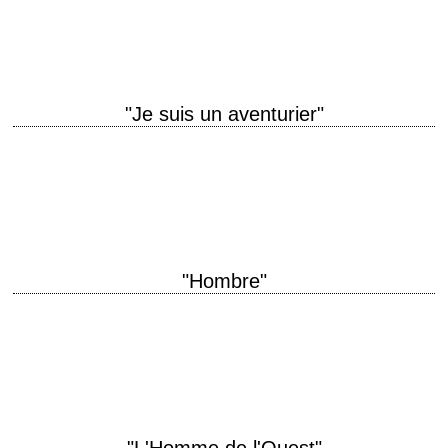
Samuel Fuller scénario Samuel Fuller photographie Ernest Miller
musique Albert Glasser production Carl K.…
"Je suis un aventurier"
titre original "The Far Country" année de production 1954 réalisation
Anthony Mann scénario Borden Chase photographie William H. Daniels
production Aaron Rosenberg interprétation James Stewart,…
"Hombre"
titre original "Hombre" année de production 1967 réalisation Martin Ritt
scénario Irving Ravetch et Harriet Frank Jr., d'après le roman de Elmore
Leonard (1961) photographie…