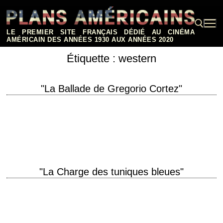
Aller
au
contenu
LE PREMIER SITE FRANÇAIS DÉDIÉ AU CINÉMA
AMÉRICAIN DES ANNÉES 1930 AUX ANNÉES 2020
Étiquette :
western
Rechercher :
"La Ballade de Gregorio Cortez"
titre original "The Ballad of Gregorio Cortez" année de production 1982
réalisation Robert M. Young scénario Victor Villaseñor, d'après le livre
"With His Pistol in…
"La Charge des tuniques bleues"
titre original "The Last Frontier" année de production 1955 réalisation
Anthony Mann scénario Philip Yordan et Russell S. Hughes, d'après le
roman "The Gilded Rooster"…