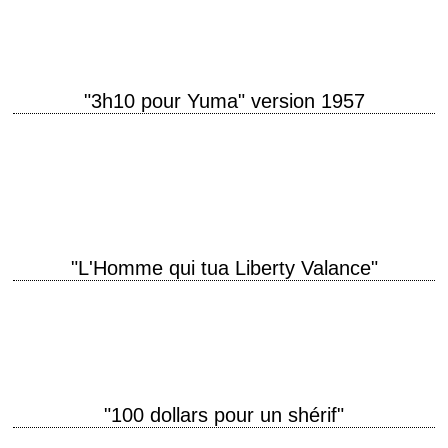
musique Alex North interprétation Richard Widmark,…
"3h10 pour Yuma" version 1957
titre original "3:10 to Yuma" année de production 1957 réalisation Delmer
Daves scénario Halsted Welles, d'après la nouvelle "Three-Ten to Yuma"
de Elmore Leonard (1953)…
"L'Homme qui tua Liberty Valance"
« This is the West, sir. When the legend becomes fact, print the legend.
» titre original "The Man Who Shot Liberty Valance" année de…
"100 dollars pour un shérif"