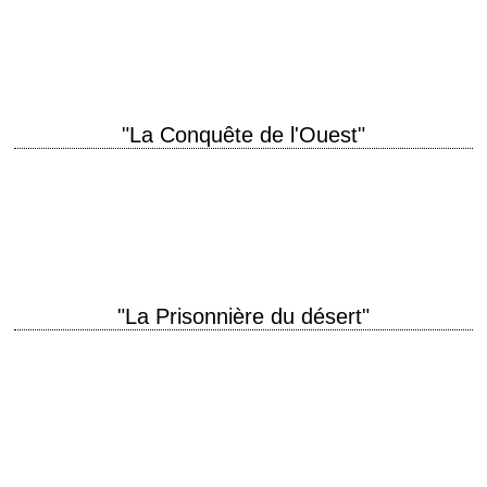
William Wyler scénario James R. Webb, Sy Bartlett et Robert Wilder,
d'après le roman de…
"La Conquête de l'Ouest"
titre original "How the West Was Won" année de production 1962
réalisation John Ford, Henry Hathaway et George Marshall scénario
James R. Webb photographie William…
"La Prisonnière du désert"
titre original "The Searchers" année de production 1956 réalisation John
Ford scénario Frank S. Nugent, d'après le roman de Alan Le May
photographie Winton C.…