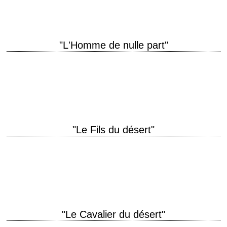
"L'Homme de nulle part"
"Othello" on the Range titre original "Jubal" année de production 1956
réalisation Delmer Daves scénario Russell S. Hughes et Delmer Daves,
d'après le roman "Jubal…
"Le Fils du désert"
titre original "3 Godfathers" année de production 1948 réalisation John
Ford scénario Laurence Stallings et Frank S. Nugent photographie
Winton C. Hoch musique Richard Hageman…
"Le Cavalier du désert"