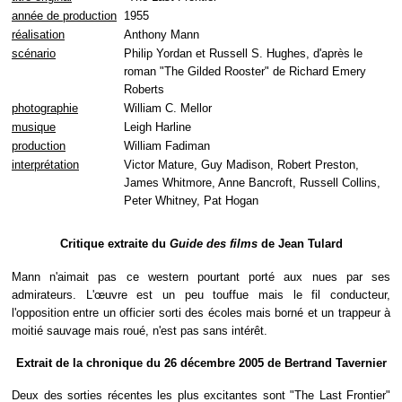
année de production
1955
réalisation
Anthony Mann
scénario
Philip Yordan et Russell S. Hughes, d'après le
roman "The Gilded Rooster" de Richard Emery
Roberts
photographie
William C. Mellor
musique
Leigh Harline
production
William Fadiman
interprétation
Victor Mature, Guy Madison, Robert Preston,
James Whitmore, Anne Bancroft, Russell Collins,
Peter Whitney, Pat Hogan
Critique extraite du
Guide des films
de Jean Tulard
Mann n'aimait pas ce western pourtant porté aux nues par ses
admirateurs. L'œuvre est un peu touffue mais le fil conducteur,
l'opposition entre un officier sorti des écoles mais borné et un trappeur à
moitié sauvage mais roué, n'est pas sans intérêt.
Extrait de la chronique du 26 décembre 2005 de Bertrand Tavernier
Deux des sorties récentes les plus excitantes sont "The Last Frontier"