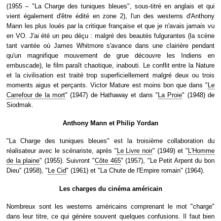
(1955 – "La Charge des tuniques bleues", sous-titré en anglais et qui
vient également d'être édité en zone 2), l'un des westerns d'Anthony
Mann les plus loués par la critique française et que je n'avais jamais vu
en VO. J'ai été un peu déçu : malgré des beautés fulgurantes (la scène
tant vantée où James Whitmore s'avance dans une clairière pendant
qu'un magnifique mouvement de grue découvre les Indiens en
embuscade), le film paraît chaotique, inabouti. Le conflit entre la Nature
et la civilisation est traité trop superficiellement malgré deux ou trois
moments aigus et perçants. Victor Mature est moins bon que dans "
Le
Carrefour de la mort
" (1947) de Hathaway et dans "
La Proie
" (1948) de
Siodmak.
Anthony Mann et Philip Yordan
"La Charge des tuniques bleues" est la troisième collaboration du
réalisateur avec le scénariste, après "
Le Livre noir
" (1949) et "
L'Homme
de la plaine
" (1955). Suivront "
Côte 465
" (1957), "Le Petit Arpent du bon
Dieu" (1958), "
Le Cid
" (1961) et "La Chute de l'Empire romain" (1964).
Les charges du cinéma américain
Nombreux sont les westerns américains comprenant le mot "charge"
dans leur titre, ce qui génère souvent quelques confusions. Il faut bien