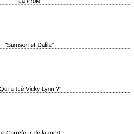
"La Proie"
 production 1948 réalisation Robert Siodmak scénario Richard Murphy, d'après
graphie Lloyd…
"Samson et Dalila"
 de production 1949 réalisation Cecil B. DeMille scénario Jesse Lasky Jr. et
que de…
Qui a tué Vicky Lynn ?"
 Century Fox titre original "I Wake Up Screaming" aka "Hot Spot" année de
Le Carrefour de la mort"