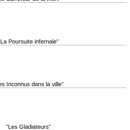
 production 1947 réalisation Henry Hathaway scénario Ben Hecht et Charles
Death"…
"La Poursuite infernale"
nnée de production 1946 réalisation John Ford scénario Samuel G. Engel et
 N.…
es Inconnus dans la ville"
 de production 1955 réalisation Richard Fleischer scénario Sydney Boehm,
illiam L. Heath (1955) photographie…
"Les Gladiateurs"