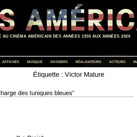
É AU CINÉMA AMÉRICAIN DES ANNÉES 1930 AUX ANNÉES 2020
AFFICHES
MUSIQUE
DOSSIERS
RÉALISATEURS
ACTEURS
M
Étiquette :
Victor Mature
Rechercher :
harge des tuniques bleues"
e de production 1955 réalisation Anthony Mann scénario Philip Yordan et
e Gilded Rooster"…