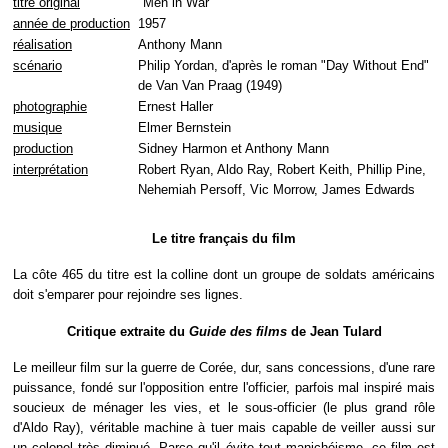
titre original
"Men in War"
année de production
1957
réalisation
Anthony Mann
scénario
Philip Yordan, d'après le roman "Day Without End"
de Van Van Praag (1949)
photographie
Ernest Haller
musique
Elmer Bernstein
production
Sidney Harmon et Anthony Mann
interprétation
Robert Ryan, Aldo Ray, Robert Keith, Phillip Pine,
Nehemiah Persoff, Vic Morrow, James Edwards
Le titre français du film
La côte 465 du titre est la colline dont un groupe de soldats américains
doit s'emparer pour rejoindre ses lignes.
Critique extraite du
Guide des films
de Jean Tulard
Le meilleur film sur la guerre de Corée, dur, sans concessions, d'une rare
puissance, fondé sur l'opposition entre l'officier, parfois mal inspiré mais
soucieux de ménager les vies, et le sous-officier (le plus grand rôle
d'Aldo Ray), véritable machine à tuer mais capable de veiller aussi sur
un colonel très diminué. Parce qu'il évite tout manichéisme, ce film est