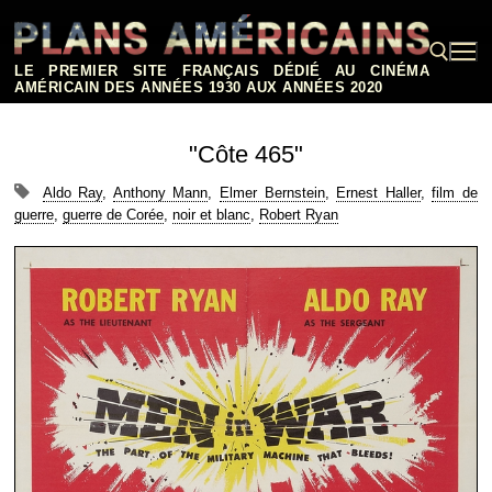
Aller
au
contenu
LE PREMIER SITE FRANÇAIS DÉDIÉ AU CINÉMA
AMÉRICAIN DES ANNÉES 1930 AUX ANNÉES 2020
Rechercher :
"Côte 465"
Aldo Ray
,
Anthony Mann
,
Elmer Bernstein
,
Ernest Haller
,
film de
guerre
,
guerre de Corée
,
noir et blanc
,
Robert Ryan