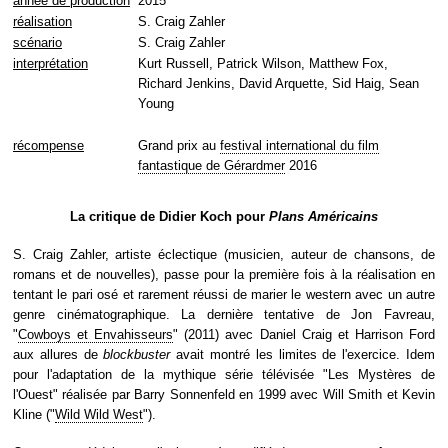
année de production
2015
réalisation
S. Craig Zahler
scénario
S. Craig Zahler
interprétation
Kurt Russell, Patrick Wilson, Matthew Fox,
Richard Jenkins, David Arquette, Sid Haig, Sean
Young
récompense
Grand prix au
festival international du film
fantastique de Gérardmer
2016
La critique de Didier Koch pour
Plans Américains
S. Craig Zahler, artiste éclectique (musicien, auteur de chansons, de
romans et de nouvelles), passe pour la première fois à la réalisation en
tentant le pari osé et rarement réussi de marier le western avec un autre
genre cinématographique. La dernière tentative de Jon Favreau,
"
Cowboys et Envahisseurs
" (2011) avec Daniel Craig et Harrison Ford
aux allures de
blockbuster
avait montré les limites de l'exercice. Idem
pour l'adaptation de la mythique série télévisée "Les Mystères de
l'Ouest" réalisée par Barry Sonnenfeld en 1999 avec Will Smith et Kevin
Kline ("
Wild Wild West
").