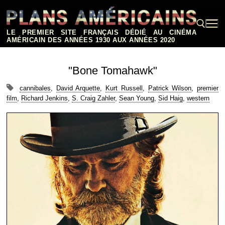
Aller
au
contenu
LE PREMIER SITE FRANÇAIS DÉDIÉ AU CINÉMA
AMÉRICAIN DES ANNÉES 1930 AUX ANNÉES 2020
Rechercher :
"Bone Tomahawk"
cannibales
,
David Arquette
,
Kurt Russell
,
Patrick Wilson
,
premier
film
,
Richard Jenkins
,
S. Craig Zahler
,
Sean Young
,
Sid Haig
,
western