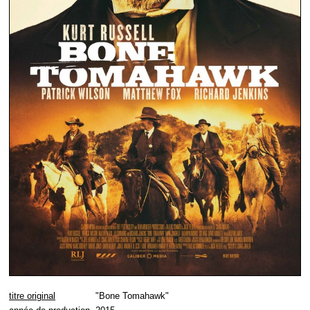
titre original
"Bone Tomahawk"