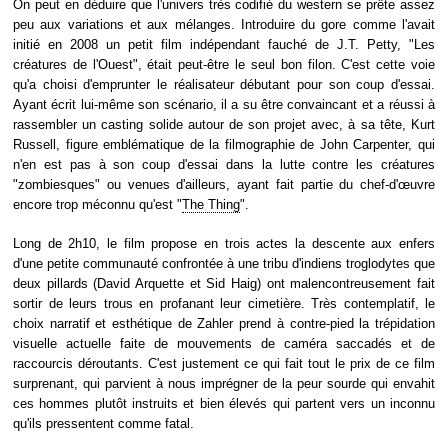
On peut en déduire que l'univers très codifié du western se prête assez
peu aux variations et aux mélanges. Introduire du gore comme l'avait
initié en 2008 un petit film indépendant fauché de J.T. Petty, "Les
créatures de l'Ouest", était peut-être le seul bon filon. C'est cette voie
qu'a choisi d'emprunter le réalisateur débutant pour son coup d'essai.
Ayant écrit lui-même son scénario, il a su être convaincant et a réussi à
rassembler un casting solide autour de son projet avec, à sa tête, Kurt
Russell, figure emblématique de la filmographie de John Carpenter, qui
n'en est pas à son coup d'essai dans la lutte contre les créatures
"zombiesques" ou venues d'ailleurs, ayant fait partie du chef-d'œuvre
encore trop méconnu qu'est "
The Thing
".
Long de 2h10, le film propose en trois actes la descente aux enfers
d'une petite communauté confrontée à une tribu d'indiens troglodytes que
deux pillards (David Arquette et Sid Haig) ont malencontreusement fait
sortir de leurs trous en profanant leur cimetière. Très contemplatif, le
choix narratif et esthétique de Zahler prend à contre-pied la trépidation
visuelle actuelle faite de mouvements de caméra saccadés et de
raccourcis déroutants. C'est justement ce qui fait tout le prix de ce film
surprenant, qui parvient à nous imprégner de la peur sourde qui envahit
ces hommes plutôt instruits et bien élevés qui partent vers un inconnu
qu'ils pressentent comme fatal.