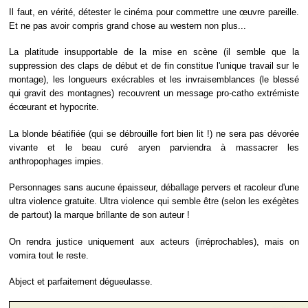
Il faut, en vérité, détester le cinéma pour commettre une œuvre pareille.
Et ne pas avoir compris grand chose au western non plus...
La platitude insupportable de la mise en scène (il semble que la
suppression des claps de début et de fin constitue l'unique travail sur le
montage), les longueurs exécrables et les invraisemblances (le blessé
qui gravit des montagnes) recouvrent un message pro-catho extrémiste
écœurant et hypocrite.
La blonde béatifiée (qui se débrouille fort bien lit !) ne sera pas dévorée
vivante et le beau curé aryen parviendra à massacrer les
anthropophages impies.
Personnages sans aucune épaisseur, déballage pervers et racoleur d'une
ultra violence gratuite. Ultra violence qui semble être (selon les exégètes
de partout) la marque brillante de son auteur !
On rendra justice uniquement aux acteurs (irréprochables), mais on
vomira tout le reste.
Abject et parfaitement dégueulasse.