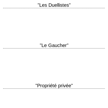
"Les Duellistes"
Le premier film de Ridley Scott titre original "The Duellists" année de
production 1977 réalisation Ridley Scott scénario Gerald Vaughan-
Hughes, d'après "The Duel" de Joseph…
"Le Gaucher"
titre original "The Left Handed Gun" année de production 1958 réalisation
Arthur Penn scénario Leslie Stevens, d'après la pièce de Gore Vidal
photographie J. Peverell…
"Propriété privée"
titre original "Private Property" année de production 1960 réalisation
Leslie Stevens scénario Leslie Stevens photographie Ted D. McCord
musique Pete Rugolo interprétation Kate Manx, Corey…