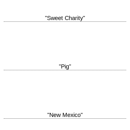
"Sweet Charity"
Le premier film de Bob Fosse titre original "Sweet Charity" année de
production 1969 réalisation Bob Fosse scénario Peter Stone, d'après la
comédie musicale éponyme…
"Pig"
titre original "Pig" année de production 2021 réalisation Michael Sarnoski
scénario Michael Sarnoski photographie Patrick Scola musique Alexis
Grapsas et Philip Klein interprétation Nicolas Cage,…
"New Mexico"
titre original "The Deadly Companions" année de production 1961