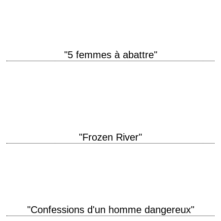
titre original "The Addams Family" année de production 1991 réalisation
Barry…
"5 femmes à abattre"
Le premier long métrage de Jonathan Demme titre original "Caged Heat"
aka "Renegade Girls" aka "Caged Females" année de production 1974
réalisation Jonathan Demme scénario…
"Frozen River"
« What if a trooper stops us? – They're not gonna stop you, you're white.
» titre original "Frozen River" année de production 2008…
"Confessions d'un homme dangereux"