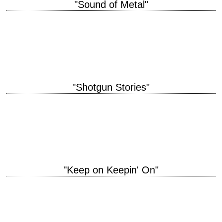
"Sound of Metal"
titre original "Sound of Metal" année de production 2019 réalisation
Darius Marder scénario Darius Marder et Abraham Marder photographie
Daniël Bouquet musique Nicolas Becker et…
"Shotgun Stories"
titre original "Shotgun Stories" année de production 2007 réalisation Jeff
Nichols scénario Jeff Nichols photographie Adam Stone musique Lucero
et Ben Nichols production David Gordon…
"Keep on Keepin' On"
titre original "Keep on Keepin' On" année de production 2014 réalisation
Alan Hicks scénario Alan Hicks et Davis Coombe montage Davis
Coombe photographie Adam Hart…