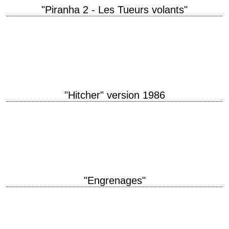
"Piranha 2 - Les Tueurs volants"
Le premier long métrage de James Cameron titre original "Piranha II:
The Spawning" aka "Piranha II: Flying Killers" année de production 1982
réalisation James Cameron…
"Hitcher" version 1986
Riders on the storm titre original "The Hitcher" année de production 1986
réalisation Robert Harmon scénario Eric Red photographie John Seale
musique Mark Isham interprétation…
"Engrenages"
L'homme est un piège pour l'homme titre original "House of Games"
année de production 1987 réalisation David Mamet scénario David
Mamet photographie Juan Ruiz Anchía…