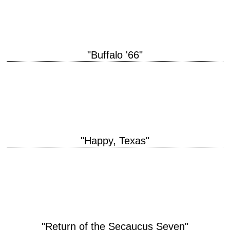
musique Michael Einziger interprétation Josh…
"Buffalo '66"
titre original "Buffalo '66" année de production 1998 réalisation Vincent
Gallo scénario Vincent Gallo et Alison Bagnall photographie Lance Acord
musique Vincent Gallo interprétation Vincent…
"Happy, Texas"
The Town Without A Frown titre original "Happy, Texas" année de
production 1999 réalisation Mark Illsley scénario Mark Illsley, Ed Stone
et Phil Reeves photographie…
"Return of the Secaucus Seven"