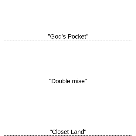
2015 réalisation Robert Eggers scénario Robert Eggers interprétation
Anya Taylor-Joy, Ralph Ineson, Kate Dickie …
"God's Pocket"
« The working men of God's Pocket are simple men. They work [...]
They marry and have children who rarely leave the Pocket. » titre…
"Double mise"
Premier film de PT Anderson et coup de maître titre original "Hard Eight"
aka "Sydney" année de production 1996 réalisation Paul Thomas
Anderson scénario Paul…
"Closet Land"