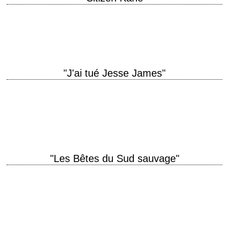
« I don't know many people. – I know too many people. I guess we're
both lonely. » titre original "Citizen Kane" année de production…
"J'ai tué Jesse James"
titre original "I Shot Jesse James" année de production 1949 réalisation
Samuel Fuller scénario Samuel Fuller photographie Ernest Miller
musique Albert Glasser production Carl K.…
"Les Bêtes du Sud sauvage"
« Once there was a Hushpuppy, and she lived with her daddy in The
Bathtub. » titre original "Beasts of the Southern Wild" année de…