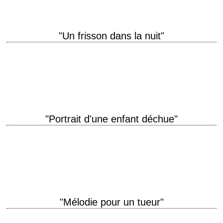
"Un frisson dans la nuit"
Clint Eastwood passe derrière la caméra titre original "Play Misty for Me"
année de production 1971 réalisation Clint Eastwood scénario Jo Heims
et Dean Riesner…
"Portrait d'une enfant déchue"
Le premier long métrage de Jerry Schatzberg titre original "Puzzle of a
Downfall Child" année de production 1970 réalisation Jerry Schatzberg
scénario Adrien Joyce aka…
"Mélodie pour un tueur"
titre original "Fingers" année de production 1978 réalisation James