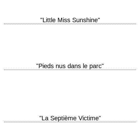
"Little Miss Sunshine"
« A real loser is someone who's so afraid of not winning he doesn't even
try. » titre original "Little Miss Sunshine" année de production…
"Pieds nus dans le parc"
titre original "Barefoot in the Park" année de production 1967 réalisation
Gene Saks scénario Neil Simon, d'après sa propre pièce "Barefoot in the
Park" (1963)…
"La Septième Victime"
« I run to death, and death meets me as fast, and all my pleasures are
like yesterday. » titre original "The Seventh Victim" année…