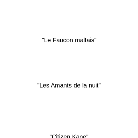
Le premier film d'Elia Kazan titre original "A Tree Grows in Brooklyn"
année de production 1945 réalisation Elia Kazan scénario Tess Slesinger
et Frank Davis,…
"Le Faucon maltais"
« You always have a very smooth explanation ready. – What do you
want me to do, learn to stutter? » titre original "The Maltese…
"Les Amants de la nuit"
Le premier film de Nicholas Ray titre original "They Live by Night" année
de production 1948 réalisation Nicholas Ray scénario Charles Schnee et
Nicholas Ray,…
"Citizen Kane"