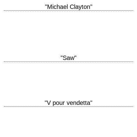
"Michael Clayton"
titre original "Michael Clayton" année de production 2007 réalisation Tony
Gilroy scénario Tony Gilroy photographie Robert Elswit interprétation
George Clooney, Tilda Swinton, Sydney Pollack, Tom…
"Saw"
« Hello Amanda. You don't know me, but I know you. I want to play a
game. » titre original "Saw" année de production 2004…
"V pour vendetta"
titre original "V for Vendetta" année de production 2005 réalisation
James McTeigue scénario Andy Wachowski et Lana Wachowski, d'après
le roman graphique d'Alan Moore photographie…