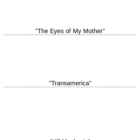
musique Jim Coleman interprétation Adrienne Shelly, Robert…
"The Eyes of My Mother"
« Loneliness can do strange things to the mind. » titre original "The Eyes
of My Mother" année de production 2016 réalisation Nicolas Pesce
scénario…
"Transamerica"
titre original "Transamerica" année de production 2005 réalisation
Duncan Tucker scénario Duncan Tucker photographie Stephen
Kazmierski musique David Mansfield production Rene Bastian,
Sebastian Dungan et…