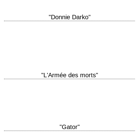
"Donnie Darko"
titre original "Donnie Darko" année de production 2001 réalisation
Richard Kelly scénario Richard Kelly photographie Steven Poster
interprétation Jake Gyllenhaal, Maggie Gyllenhaal, Mary McDonnell,
Patrick…
"L'Armée des morts"
Remake du "Zombie" de Romero titre original "Dawn of the Dead" année
de production 2004 réalisation Zack Snyder scénario James Gunn,
d'après le scénario de…
"Gator"
Burt Reynolds passe derrière la caméra titre original "Gator" année de