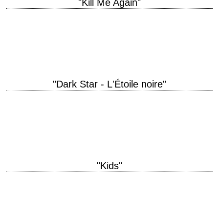
"Kill Me Again"
titre original "Kill Me Again" année de production 1989 réalisation John
Dahl scénario John Dahl interprétation Michael Madsen, Joanne Whalley,
Val Kilmer récompense Grand…
"Dark Star - L'Étoile noire"
Le premier film de John Carpenter titre original "Dark Star" année de
production 1974 réalisation John Carpenter scénario John Carpenter et
Dan O'Bannon photographie Douglas…
"Kids"
Le premier film de Larry Clark titre original "Kids" année de production
1995 réalisation Larry Clark scénario Harmony Korine montage
Christopher Tellefsen photographie Eric Alan…