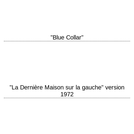
Toback scénario James Toback photographie Michael Chapman
production George Barrie interprétation Harvey Keitel, Tisa Farrow, Jim…
"Blue Collar"
The company builds cars and destroys men. titre original "Blue Collar"
année de production 1978 réalisation Paul Schrader scénario Paul
Schrader musique Jack Nitzsche interprétation…
"La Dernière Maison sur la gauche" version
1972
It's only a movie... it's only a movie... titre original "The Last House on
the Left" année de production 1972 réalisation Wes Craven interprétation
David…