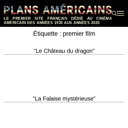
Aller
au
contenu
LE PREMIER SITE FRANÇAIS DÉDIÉ AU CINÉMA
AMÉRICAIN DES ANNÉES 1930 AUX ANNÉES 2020
Étiquette :
premier film
Rechercher :
"Le Château du dragon"
Une approche du gothique complémentaire du "Rebecca" d'Hitchcock
titre original "Dragonwyck" année de production 1946 réalisation Joseph
L. Mankiewicz scénario Joseph L. Mankiewicz, d'après le…
"La Falaise mystérieuse"
« That great symphonic theme, That's Stella by starlight » titre original
"The Uninvited" année de production 1944 réalisation Lewis Allen
scénario Dodie Smith et…