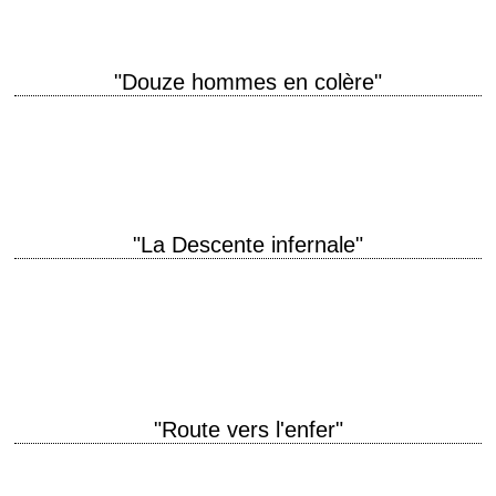
"Douze hommes en colère"
« You're talkin' about a matter of *seconds!* Nobody can be *that*
accurate! – Well, I think testimony that can put a boy into the…
"La Descente infernale"
Le premier film du réalisateur Michael Ritchie titre original "Downhill
Racer" année de production 1969 réalisation Michael Ritchie scénario
James Salter, d'après le roman "The…
"Route vers l'enfer"
titre original "Scenic Route" année de production 2013 réalisation Kevin
Goetz et Michael Goetz scénario Kyle Killen photographie Sean O'Dea