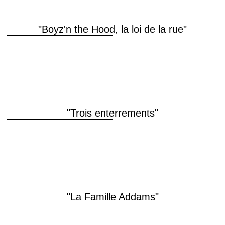
"Boyz'n the Hood, la loi de la rue"
Le premier film du réalisateur John Singleton titre original "Boyz n the
Hood" année de production 1991 réalisation John Singleton scénario
John Singleton photographie Charles…
"Trois enterrements"
Tommy Lee Jones passe derrière la caméra titre original "The Three
Burials of Melquiades Estrada" année de production 2005 réalisation
Tommy Lee Jones scénario Guillermo…
"La Famille Addams"
« How long has it been since we've waltzed? – Oh, Gomez... hours. »