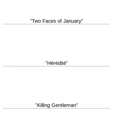
"Two Faces of January"
titre original "The Two Faces of January" année de production 2014
réalisation Hossein Amini scénario Hossein Amini, d'après le roman
éponyme de Patricia Highsmith (1964)…
"Hérédité"
Le premier film du réalisateur de "Midsommar" titre original "Hereditary"
année de production 2018 réalisation Ari Aster scénario Ari Aster
photographie Pawel Pogorzelski musique Colin…
"Killing Gentleman"