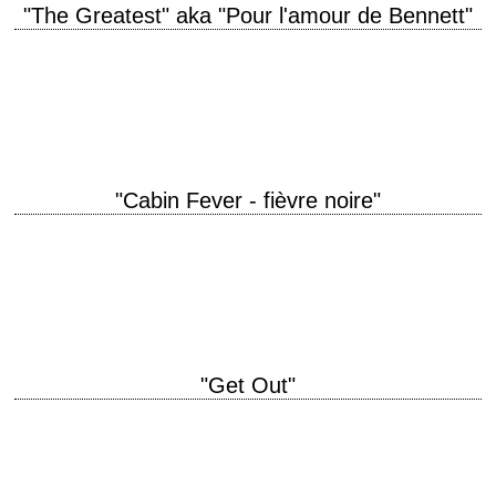
"The Greatest" aka "Pour l'amour de Bennett"
titre original "The Greatest" année de production 2009 réalisation Shana
Feste scénario Shana Feste photographie John Bailey interprétation
Carey Mulligan, Aaron Taylor-Johnson, Pierce Brosnan, Susan…
"Cabin Fever - fièvre noire"
titre original "Cabin Fever" année de production 2002 réalisation Eli Roth
scénario Eli Roth et Randy Pearlstein récompense Prix du meilleur
maquillage au festival de…
"Get Out"
titre original "Get Out" année de production 2017 réalisation Jordan
Peele scénario Jordan Peele photographie Toby Oliver musique Michael
Abels production Jason Blum, Edward H.…