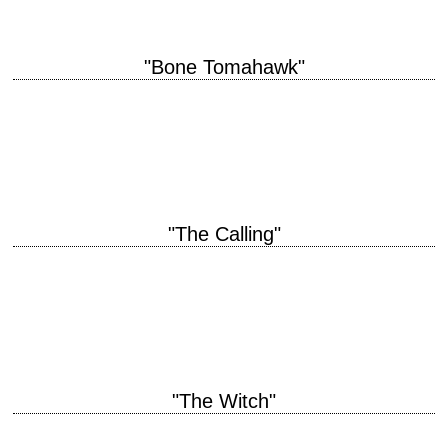
"Bone Tomahawk"
titre original "Bone Tomahawk" année de production 2015 réalisation S.
Craig Zahler scénario S. Craig Zahler interprétation Kurt Russell, Patrick
Wilson, Matthew Fox, Richard Jenkins,…
"The Calling"
titre original "The Calling" année de production 2014 réalisation Jason
Stone scénario Scott Abramovitch, d'après le roman de Michael Redhill
(écrit sous le nom d'Inger…
"The Witch"
titre original "The VVitch: A New-England Folktale" année de production