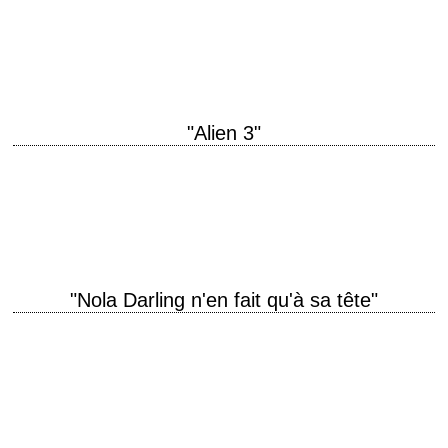
« Pain will only strengthen my will. You can break my body, but you can't
break my mind. » titre original "Closet Land" année de…
"Alien 3"
« You've been in my life so long, I can't remember anything else. » titre
original "Alien3" année de production 1992 réalisation David Fincher
scénario…
"Nola Darling n'en fait qu'à sa tête"
titre original "She's Gotta Have It" année de production 1986 réalisation
Spike Lee scénario Spike Lee photographie Ernest R. Dickerson
musique Bill Lee montage Spike…