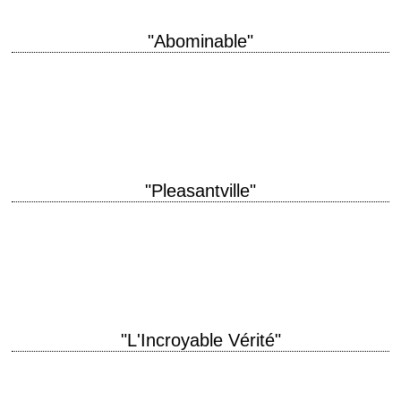
"Abominable"
titre original "Abominable" année de production 2006 réalisation Ryan
Schifrin scénario Ryan Schifrin photographie Neal Fredericks musique
Lalo Schifrin interprétation Matt McCoy, Haley Joel, Christien…
"Pleasantville"
titre original "Pleasantville" année de production 1998 réalisation Gary
Ross scénario Gary Ross photographie John Lindley musique Randy
Newman interprétation William H. Macy, Joan Allen,…
"L'Incroyable Vérité"
titre original "The Unbelievable Truth" année de production 1989
réalisation Hal Hartley scénario Hal Hartley photographie Michael Spiller