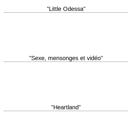
"Little Odessa"
Le premier film de James Gray, futur réalisateur de "La nuit nous
appartient" titre original "Little Odessa" année de production 1994
réalisation James Gray scénario…
"Sexe, mensonges et vidéo"
titre original "Sex, Lies and Videotape" année de production 1989
réalisation Steven Soderbergh scénario Steven Soderbergh musique Cliff
Martinez interprétation James Spader, Andie MacDowell, Peter…
"Heartland"
Le premier film du chef-opérateur de "Woodstock" titre original
"Heartland" année de production 1979 réalisation Richard Pearce
scénario Beth Ferris, d'après "Letters of a Woman…