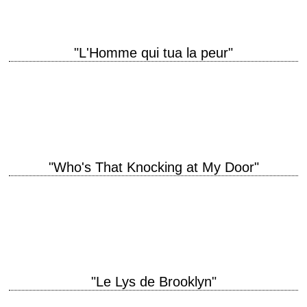
"L'Homme qui tua la peur"
Le premier film de Martin Ritt titre original "Edge of the City" année de
production 1957 réalisation Martin Ritt scénario Robert Alan Aurthur
photographie Joseph…
"Who's That Knocking at My Door"
Le premier film de Martin Scorsese titre original "Who's That Knocking at
My Door" année de production 1967 réalisation Martin Scorsese scénario
Martin Scorsese montage…
"Le Lys de Brooklyn"