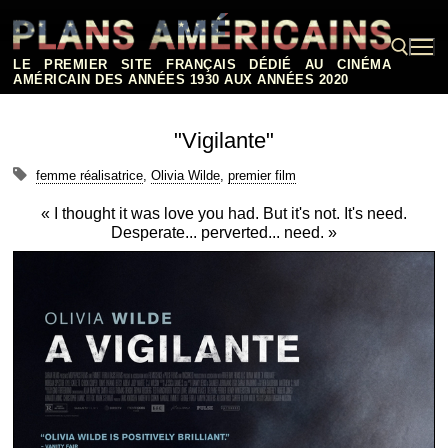
Aller
au
contenu
LE PREMIER SITE FRANÇAIS DÉDIÉ AU CINÉMA
AMÉRICAIN DES ANNÉES 1930 AUX ANNÉES 2020
Rechercher :
"Vigilante"
femme réalisatrice
,
Olivia Wilde
,
premier film
« I thought it was love you had. But it's not. It's need.
Desperate... perverted... need. »