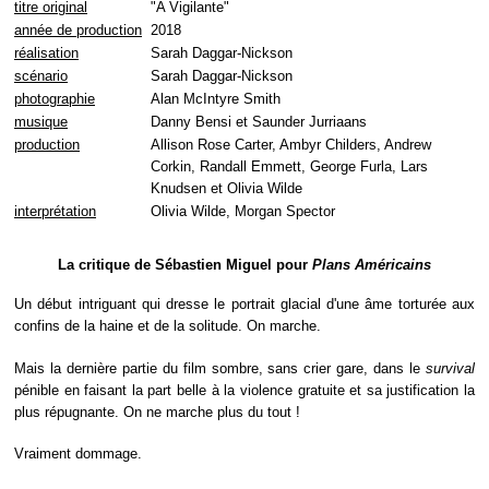
titre original
"A Vigilante"
année de production
2018
réalisation
Sarah Daggar-Nickson
scénario
Sarah Daggar-Nickson
photographie
Alan McIntyre Smith
musique
Danny Bensi et Saunder Jurriaans
production
Allison Rose Carter, Ambyr Childers, Andrew
Corkin, Randall Emmett, George Furla, Lars
Knudsen et Olivia Wilde
interprétation
Olivia Wilde, Morgan Spector
La critique de Sébastien Miguel pour
Plans Américains
Un début intriguant qui dresse le portrait glacial d'une âme torturée aux
confins de la haine et de la solitude. On marche.
Mais la dernière partie du film sombre, sans crier gare, dans le
survival
pénible en faisant la part belle à la violence gratuite et sa justification la
plus répugnante. On ne marche plus du tout !
Vraiment dommage.