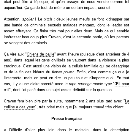
était peut-être à l'époque, et qu'on essaye de nous vendre comme tel
aujourd'hui. Ça garde tout de même un certain impact, ceci dit.
Attention,
spoiler
! Le pitch : deux jeunes meufs se font kidnapper par
une bande de criminels sexuels malades mentaux, dont le leader est
assez effrayant. Ça finira très mal pour elles deux. Mais ce qui semble
intéresser beaucoup plus Craven, c'est la seconde partie, où les parents
se vengent des criminels.
Ça vire aux "
Chiens de paille
" avant l'heure (puisque c'est antérieur de 4
ans), dans lequel les gens civilisés se vautrent dans la violence la plus
cradingue. C'est aussi une vision de la cellule familiale qui se désagrège
et de la fin des idéaux du
flower power
. Enfin, c'est comme ça que je
l'interprète, mais on peut en dire un peu tout et n'importe quoi. En tout
cas, il y a une claire parenté avec le
rape revenge movie
type "
Œil pour
œil
", dont j'ai parlé dans un sujet assez définitif sur la question.
Craven fera bien pire par la suite, notamment 2 ans plus tard avec "
La
colline a des yeux
", très prisé mais que j'ai toujours trouvé très chiant.
Presse française
« Difficile d'aller plus loin dans le malsain, dans la description