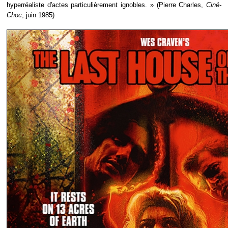
hyperréaliste d'actes particulièrement ignobles. » (Pierre Charles,
Ciné-
Choc
, juin 1985)