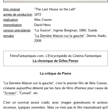
titre original
"The Last House on the Left"
année de production
1972
réalisation
Wes Craven
interprétation
David Hess
version précédente
"La Source", Ingmar Bergman, 1960, Suède
remake
"
La Dernière Maison sur la gauche
", Dennis Iliadis,
2009
FilmsFantastiques.com,
L'Encyclopédie du Cinéma Fantastique
La chronique de Gilles Penso
La critique de Pierre
"La Dernière Maison sur la gauche", c'est le premier film de Wes Craven,
cinéaste aujourd'hui détesté par les fans de films d'horreur pour cause de
"
Scream
", "Cursed", etc.
C'est un
survival
assez crado, avec images granuleuses et acteurs
inconnus, typiques
seventies
. Mais ce n'est pas le film traumatisant qu'il