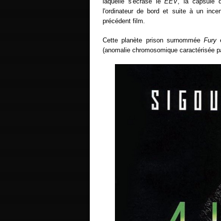
laquelle s'écrase le
EEV
, la capsule 
l'ordinateur de bord et suite à un in
précédent film.
Cette planète prison surnommée
Fury
e
(anomalie chromosomique caractérisée p