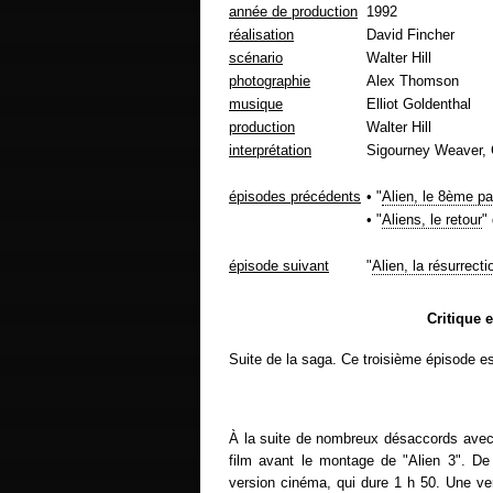
année de production
1992
réalisation
David Fincher
scénario
Walter Hill
photographie
Alex Thomson
musique
Elliot Goldenthal
production
Walter Hill
interprétation
Sigourney Weaver, 
épisodes précédents
• "
Alien, le 8ème p
• "
Aliens, le retour
"
épisode suivant
"
Alien, la résurrecti
Critique 
Suite de la saga. Ce troisième épisode e
À la suite de nombreux désaccords ave
film avant le montage de "Alien 3". D
version cinéma, qui dure 1 h 50. Une ver