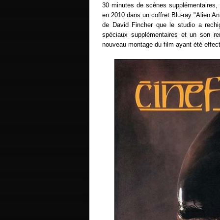
30 minutes de scènes supplémentaires, e
en 2010 dans un coffret Blu-ray "Alien Ant
de David Fincher que le studio a rechig
spéciaux supplémentaires et un son r
nouveau montage du film ayant été effectu