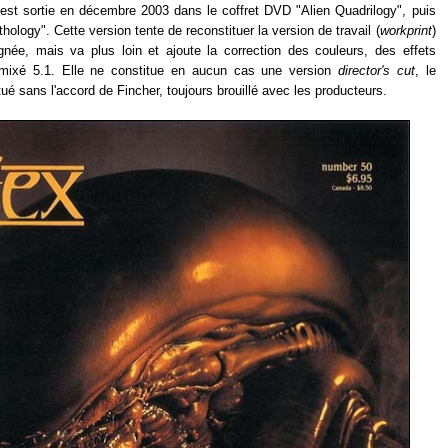
st sortie en décembre 2003 dans le coffret DVD "Alien Quadrilogy", puis
hology". Cette version tente de reconstituer la version de travail (
workprint
)
née, mais va plus loin et ajoute la correction des couleurs, des effets
emixé 5.1. Elle ne constitue en aucun cas une version
director's cut
, le
é sans l'accord de Fincher, toujours brouillé avec les producteurs.