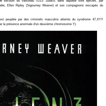
de secours du vaisseau l'
USS Sulaco
, dans laquelle sont éjectés, par
cendie, Ellen Ripley (Sigourney Weaver) et ses compagnons rescapés du
st peuplée par des criminels masculins atteints du syndrome 47,XYY
ar la présence anormale d'un deuxième chromosome Y).