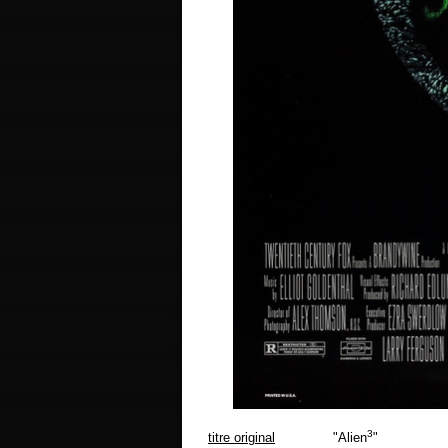
3
titre original
"Alien
"