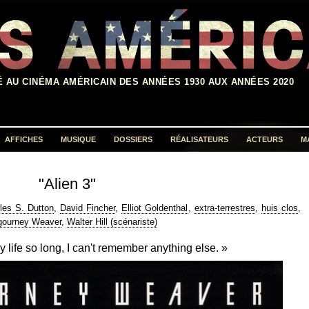
É AU CINÉMA AMÉRICAIN DES ANNÉES 1930 AUX ANNÉES 2020
AFFICHES
MUSIQUE
DOSSIERS
RÉALISATEURS
ACTEURS
M
Rechercher :
"Alien 3"
les S. Dutton
,
David Fincher
,
Elliot Goldenthal
,
extra-terrestres
,
huis clos
,
gourney Weaver
,
Walter Hill (scénariste)
 life so long, I can't remember anything else. »