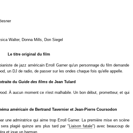
iesner
sica Walter, Donna Mills, Don Siegel
Le titre original du film
u pianiste de jazz américain Erroll Garner qu'un personnage du film demande
od, un DJ de radio, de passer sur les ondes chaque fois qu'elle appelle.
extraite du
Guide des films
de Jean Tulard
twood. À aucun moment ce n'est malhabile. Un bon début, prometteur, et qui
inéma américain
de Bertrand Tavernier et Jean-Pierre Coursodon
r une admiratrice qui aime trop Erroll Garner. La première mise en scène
l sera plagié quinze ans plus tard par "
Liaison fatale
") avec beaucoup de
éra et joue un barman.