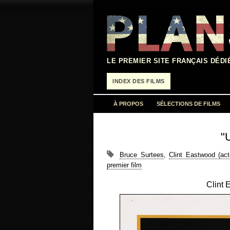
Aller
au
contenu
LE PREMIER SITE FRANÇAIS DÉDI
INDEX DES FILMS
À PROPOS
SÉLECTIONS DE FILMS
"
Bruce Surtees
,
Clint Eastwood (act
premier film
Clint 