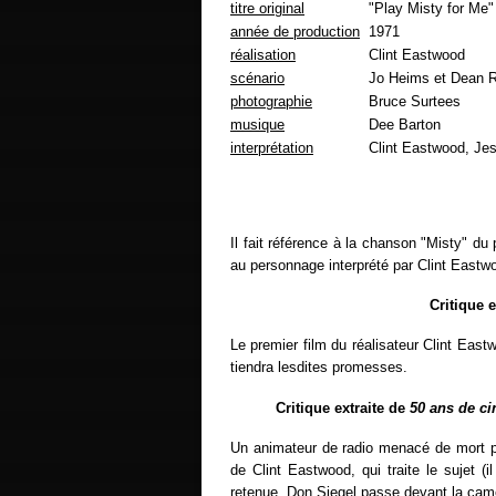
titre original
"Play Misty for Me"
année de production
1971
réalisation
Clint Eastwood
scénario
Jo Heims et Dean R
photographie
Bruce Surtees
musique
Dee Barton
interprétation
Clint Eastwood, Jes
Il fait référence à la chanson "Misty" d
au personnage interprété par Clint Eastwo
Critique 
Le premier film du réalisateur Clint Eas
tiendra lesdites promesses.
Critique extraite de
50 ans de c
Un animateur de radio menacé de mort pa
de Clint Eastwood, qui traite le sujet (i
retenue. Don Siegel passe devant la cam