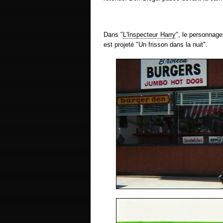
Dans "
L'Inspecteur Harry
", le personnag
est projeté "Un frisson dans la nuit".