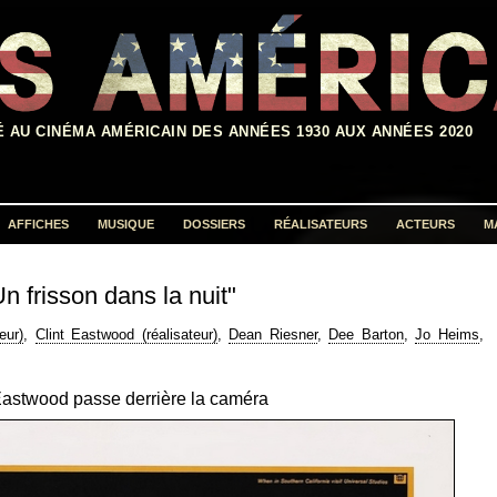
É AU CINÉMA AMÉRICAIN DES ANNÉES 1930 AUX ANNÉES 2020
AFFICHES
MUSIQUE
DOSSIERS
RÉALISATEURS
ACTEURS
M
Rechercher :
Un frisson dans la nuit"
eur)
,
Clint Eastwood (réalisateur)
,
Dean Riesner
,
Dee Barton
,
Jo Heims
,
Eastwood passe derrière la caméra