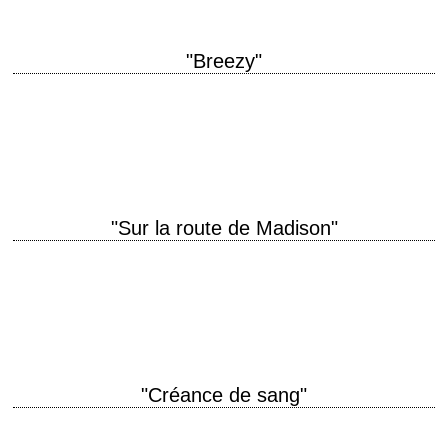
"Breezy"
titre original "Breezy" année de production 1973 réalisation Clint
Eastwood scénario Jo Heims photographie Frank Stanley musique
Michel Legrand production Robert Daley interprétation William Holden,…
"Sur la route de Madison"
titre original "The Bridges of Madison County" année de production 1995
réalisation Clint Eastwood scénario Richard LaGravenese, d'après le
roman "Love in Black and White"…
"Créance de sang"
titre original "Blood Work" année de production 2002 réalisation Clint