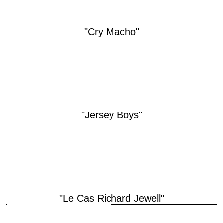
"Cry Macho"
titre original "Cry Macho" année de production 2021 réalisation Clint
Eastwood scénario Nick Schenk et N. Richard Nash, d'après le propre
roman de ce dernier…
"Jersey Boys"
titre original "Jersey Boys" année de production 2014 réalisation Clint
Eastwood scénario Marshall Brickman et Rick Elice, d'après "Jersey
Boys: The Story of Frankie Valli…
"Le Cas Richard Jewell"
titre original "Richard Jewell" année de production 2019 réalisation Clint