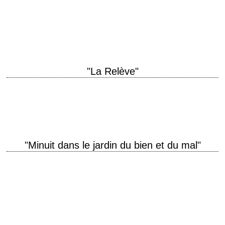
titre original "Letters from Iwo Jima" année de production 2006
réalisation Clint Eastwood photographie Tom Stern musique Kyle
Eastwood et Michael Stevens montage Joel Cox…
"La Relève"
« I want to guarantee David's safety. – Mr. Ackerman, if you want a
guarantee, buy a toaster. » titre original "The Rookie" année de…
"Minuit dans le jardin du bien et du mal"
Welcome to Savannah, Georgia. A city of hot nights and cold blooded
murder. titre original "Midnight in the Garden of Good and Evil" année
de…