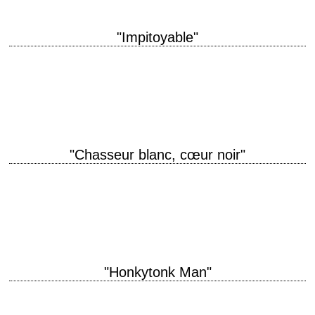
"Impitoyable"
« You'd be William Munny out of Missouri. Killer of women and children.
» titre original "Unforgiven" année de production 1992 réalisation Clint
Eastwood scénario…
"Chasseur blanc, cœur noir"
titre original "White Hunter, Black Heart" année de production 1990
réalisation Clint Eastwood scénario Peter Viertel, James Bridges et Burt
Kennedy photographie Jack N. Green…
"Honkytonk Man"
titre original "Honkytonk Man" année de production 1982 réalisation Clint
Eastwood photographie Bruce Surtees interprétation Clint Eastwood,