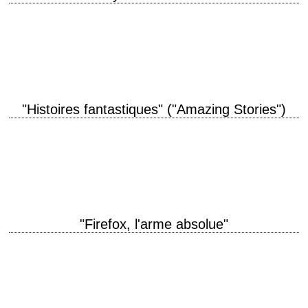
Deux pistolets valent mieux qu'un pour protéger sa nouvelle famille...
titre original "The Outlaw Josey Wales" année de production 1976
réalisation Clint Eastwood scénario Philip…
"Histoires fantastiques" ("Amazing Stories")
"Histoires fantastiques" ("Amazing Stories") est une série télévisée
fantastique américaine en 45 épisodes de 23 minutes chacun, créée,
produite et partiellement réalisée par Steven Spielberg,…
"Firefox, l'arme absolue"
titre original "Firefox" année de production 1982 réalisation Clint
Eastwood scénario Alex Lasker et Wendell Wellman, d'après le roman
éponyme de Craig Thomas photographie Bruce…