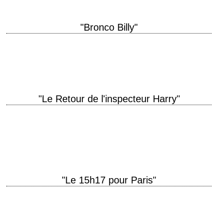
"Bronco Billy"
« But why do I hate him so? – The Apaches have a word for that... it's
called love. » titre original "Bronco Billy" année…
"Le Retour de l'inspecteur Harry"
« Go ahead, make my day. » titre original "Sudden Impact" année de
production 1983 réalisation Clint Eastwood photographie Bruce Surtees
musique Lalo Schifrin montage…
"Le 15h17 pour Paris"
titre original "The 15:17 to Paris" année de production 2018 réalisation
Clint Eastwood scénario Dorothy Blyskal, d'après le livre "The 15:17 to
Paris: The True…