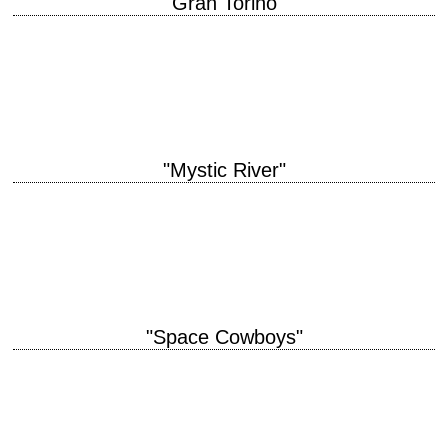
"Gran Torino"
titre original "Gran Torino" année de production 2008 réalisation Clint
Eastwood scénario Nick Schenk photographie Tom Stern musique Kyle
Eastwood et Michael Stevens montage Joel…
"Mystic River"
titre original "Mystic River" année de production 2003 réalisation Clint
Eastwood scénario Brian Helgeland, d'après le roman éponyme de
Dennis Lehane photographie Tom Stern montage…
"Space Cowboys"
titre original "Space Cowboys" année de production 2000 réalisation Clint
Eastwood photographie Jack N. Green musique Lennie Niehaus
montage Joel Cox interprétation Clint Eastwood, Tommy…