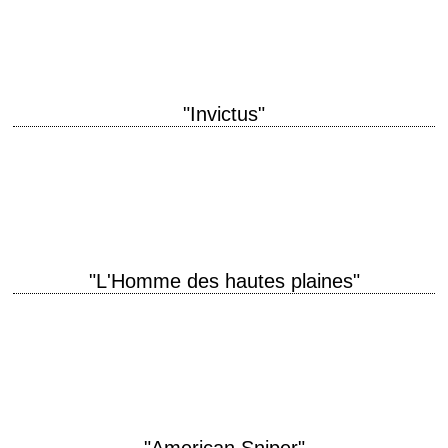
Eastwood scénario Brian Helgeland, d'après le roman de Michael
Connelly photographie Tom Stern musique Lennie…
"Invictus"
Morgan Freeman is Nelson Mandela titre original "Invictus" année de
production 2009 réalisation Clint Eastwood photographie Tom Stern
musique Kyle Eastwood et Michael Stevens montage…
"L'Homme des hautes plaines"
Le premier western de Clint Eastwood titre original "High Plains Drifter"
année de production 1973 réalisation Clint Eastwood scénario Ernest
Tidyman photographie Bruce Surtees musique…