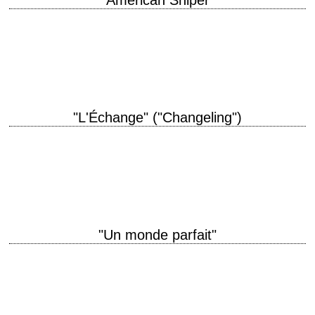
"American Sniper"
titre original "American Sniper" année de production 2014 réalisation
Clint Eastwood photographie Tom Stern montage Joel Cox interprétation
Bradley Cooper, Sienna Miller récompense Oscar du…
"L'Échange" ("Changeling")
titre original "Changeling" année de production 2008 réalisation Clint
Eastwood photographie Tom Stern montage Joel Cox musique Clint
Eastwood interprétation Angelina Jolie, Michael Kelly, John…
"Un monde parfait"
titre original "A Perfect World" année de production 1993 réalisation Clint
Eastwood scénario John Lee Hancock photographie Jack N. Green
musique Lennie Niehaus interprétation Kevin…