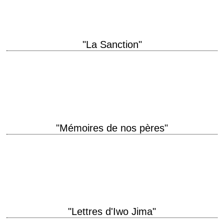
"La Sanction"
Eastwood: the man. Eiger: the mountain. Sanction: the killing. titre
original "The Eiger Sanction" année de production 1975 réalisation Clint
Eastwood scénario Hal Dresner, Warren…
"Mémoires de nos pères"
titre original "Flags of Our Fathers" année de production 2006 réalisation
Clint Eastwood photographie Tom Stern montage Joel Cox musique Clint
Eastwood interprétation Ryan Phillippe,…
"Lettres d'Iwo Jima"