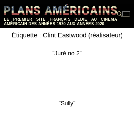
Aller
au
contenu
LE PREMIER SITE FRANÇAIS DÉDIÉ AU CINÉMA
AMÉRICAIN DES ANNÉES 1930 AUX ANNÉES 2020
Étiquette :
Clint Eastwood (réalisateur)
Rechercher :
"Juré no 2"
titre original "Juror #2" année de production 2024 réalisation Clint
Eastwood scénario Jonathan A. Abrams photographie Yves Bélanger
musique Mark Mancina production Clint Eastwood, Adam…
"Sully"
titre original "Sully" année de production 2016 réalisation Clint Eastwood
scénario Todd Komarnicki photographie Tom Stern musique Christian
Jacob et Tierney Sutton Band interprétation Tom…