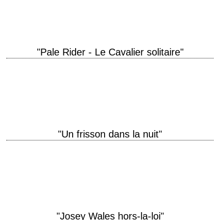
Kyle Eastwood Le titre du film Un honky…
"Pale Rider - Le Cavalier solitaire"
titre original "Pale Rider" année de production 1985 réalisation Clint
Eastwood scénario Michael Butler et Dennis Shryack photographie
Bruce Surtees musique Lennie Niehaus interprétation Clint…
"Un frisson dans la nuit"
Clint Eastwood passe derrière la caméra titre original "Play Misty for Me"
année de production 1971 réalisation Clint Eastwood scénario Jo Heims
et Dean Riesner…
"Josey Wales hors-la-loi"