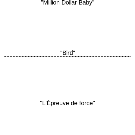
"Million Dollar Baby"
titre original "Million Dollar Baby" année de production 2004 réalisation
Clint Eastwood photographie Tom Stern montage Joel Cox musique Clint
Eastwood interprétation Clint Eastwood, Hilary…
"Bird"
Forrest Whitaker is Charlie Parker titre original "Bird" année de
production 1988 réalisation Clint Eastwood photographie Jack N. Green
musique Lennie Niehaus interprétation Forest Whitaker,…
"L'Épreuve de force"
titre original "The Gauntlet" année de production 1977 réalisation Clint
Eastwood scénario Michael Butler et Dennis Shryack photographie
Rexford L. Metz musique Jerry Fielding montage…