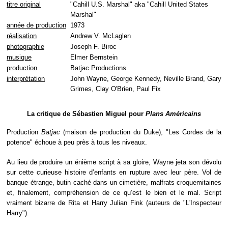
titre original
"Cahill U.S. Marshal" aka "Cahill United States
Marshal"
année de production
1973
réalisation
Andrew V. McLaglen
photographie
Joseph F. Biroc
musique
Elmer Bernstein
production
Batjac Productions
interprétation
John Wayne, George Kennedy, Neville Brand, Gary
Grimes, Clay O'Brien, Paul Fix
La critique de Sébastien Miguel pour
Plans Américains
Production
Batjac
(maison de production du Duke), "Les Cordes de la
potence" échoue à peu près à tous les niveaux.
Au lieu de produire un énième script à sa gloire, Wayne jeta son dévolu
sur cette curieuse histoire d’enfants en rupture avec leur père. Vol de
banque étrange, butin caché dans un cimetière, malfrats croquemitaines
et, finalement, compréhension de ce qu’est le bien et le mal. Script
vraiment bizarre de Rita et Harry Julian Fink (auteurs de "L'Inspecteur
Harry").