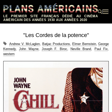
Aller
au
contenu
LE PREMIER SITE FRANÇAIS DÉDIÉ AU CINÉMA
AMÉRICAIN DES ANNÉES 1930 AUX ANNÉES 2020
Rechercher :
"Les Cordes de la potence"
Andrew V. McLaglen
,
Batjac Productions
,
Elmer Bernstein
,
George
Kennedy
,
John Wayne
,
Joseph F. Biroc
,
Neville Brand
,
Paul Fix
,
western