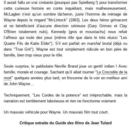
Il aurait fallu un vrai cinéaste (pourquoi pas Spielberg !) pour transformer
cette curieuse histoire en conte inquiétant, mais malheureusement,
McLaglen n’est qu’un sombre tâcheron, juste l’homme de ménage de
Wayne depuis le ringard "McLintock" (1963). Les deux héros grimacent
et ne bénéficient d’aucune direction sérieuse (Gary Grimes et Clay
O'Brien totalement nuls), Kennedy (gros et moustachu) nous refait
l’affreux qui roule des yeux (même rôle que dans le très réussi "Les
Quatre Fils de Katie Elder"). S’il est parfait en
marshal
brutal (déjà vu
dans "True Grit"), Wayne est tout simplement ridicule en bon père de
famille, bien trop vieux pour le rôle.
Seule surprise, le patibulaire Neville Brand joue un gentil indien ! Avec
famille, morale et courage. Sachant qu’il allait tourner "
Le Crocodile de la
mort
" quelques années plus tard, on frissonne de le voir en meilleur ami
de John Wayne…
Techniquement, "Les Cordes de la potence" est irréprochable, mais la
narration est terriblement laborieuse et rien ne fonctionne vraiment.
Un mauvais véhicule pour Wayne. Un mauvais film tout court.
Critique extraite du
Guide des films
de Jean Tulard