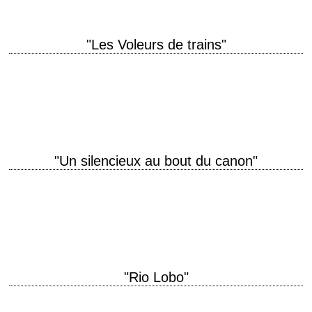
"Les Voleurs de trains"
titre original "The Train Robbers" année de production 1973 réalisation
Burt Kennedy scénario Burt Kennedy photographie William H. Clothier
musique Dominic Frontiere production Michael Wayne…
"Un silencieux au bout du canon"
titre original "McQ" année de production 1974 réalisation John Sturges
photographie Harry Stradling Jr. musique Elmer Bernstein production
Batjac Productions interprétation John Wayne, Al Lettieri…
"Rio Lobo"
"Rio Bravo" + la guerre de Sécession = le dernier film d'Howard Hawks