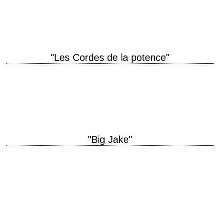
titre original "Rio Lobo" année de production 1970 réalisation Howard
Hawks photographie…
"Les Cordes de la potence"
titre original "Cahill U.S. Marshal" aka "Cahill United States Marshal"
année de production 1973 réalisation Andrew V. McLaglen photographie
Joseph F. Biroc musique Elmer Bernstein…
"Big Jake"
titre original "Big Jake" année de production 1971 réalisation George
Sherman (et John Wayne, non crédité) scénario Harry Julian Fink et Rita
M. Fink photographie…