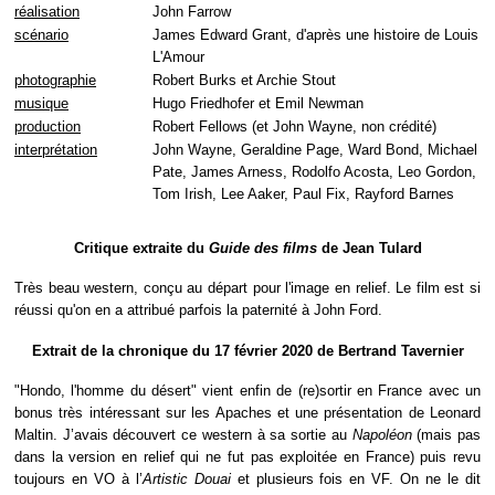
réalisation
John Farrow
scénario
James Edward Grant, d'après une histoire de Louis
L'Amour
photographie
Robert Burks et Archie Stout
musique
Hugo Friedhofer et Emil Newman
production
Robert Fellows (et John Wayne, non crédité)
interprétation
John Wayne, Geraldine Page, Ward Bond, Michael
Pate, James Arness, Rodolfo Acosta, Leo Gordon,
Tom Irish, Lee Aaker, Paul Fix, Rayford Barnes
Critique extraite du
Guide des films
de Jean Tulard
Très beau western, conçu au départ pour l'image en relief. Le film est si
réussi qu'on en a attribué parfois la paternité à John Ford.
Extrait de la chronique du 17 février 2020 de Bertrand Tavernier
"Hondo, l'homme du désert" vient enfin de (re)sortir en France avec un
bonus très intéressant sur les Apaches et une présentation de Leonard
Maltin. J’avais découvert ce western à sa sortie au
Napoléon
(mais pas
dans la version en relief qui ne fut pas exploitée en France) puis revu
toujours en VO à l’
Artistic Douai
et plusieurs fois en VF. On ne le dit