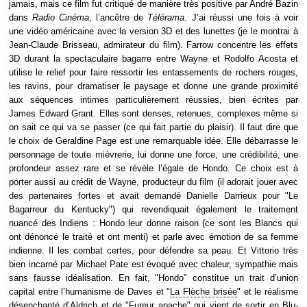
jamais, mais ce film fut critiqué de manière très positive par André Bazin
dans
Radio Cinéma
, l’ancêtre de
Télérama
. J’ai réussi une fois à voir
une vidéo américaine avec la version 3D et des lunettes (je le montrai à
Jean-Claude Brisseau, admirateur du film). Farrow concentre les effets
3D durant la spectaculaire bagarre entre Wayne et Rodolfo Acosta et
utilise le relief pour faire ressortir les entassements de rochers rouges,
les ravins, pour dramatiser le paysage et donne une grande proximité
aux séquences intimes particulièrement réussies, bien écrites par
James Edward Grant. Elles sont denses, retenues, complexes même si
on sait ce qui va se passer (ce qui fait partie du plaisir). Il faut dire que
le choix de Geraldine Page est une remarquable idée. Elle débarrasse le
personnage de toute mièvrerie, lui donne une force, une crédibilité, une
profondeur assez rare et se révèle l’égale de Hondo. Ce choix est à
porter aussi au crédit de Wayne, producteur du film (il adorait jouer avec
des partenaires fortes et avait demandé Danielle Darrieux pour "Le
Bagarreur du Kentucky") qui revendiquait également le traitement
nuancé des Indiens : Hondo leur donne raison (ce sont les Blancs qui
ont dénoncé le traité et ont menti) et parle avec émotion de sa femme
indienne. Il les combat certes, pour défendre sa peau. Et Vittorio très
bien incarné par Michael Pate est évoqué avec chaleur, sympathie mais
sans fausse idéalisation. En fait, "Hondo" constitue un trait d’union
capital entre l’humanisme de Daves et "
La Flèche brisée
" et le réalisme
désenchanté d’Aldrich et de "
Fureur apache
" qui vient de sortir en Blu-