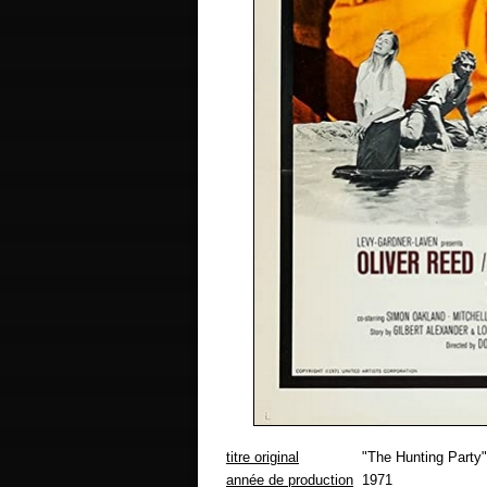
titre original
"The Hunting Party"
année de production
1971