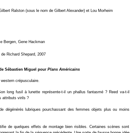
Gilbert Ralston (sous le nom de Gilbert Alexander) et Lou Morheim
ice Bergen, Gene Hackman
" de Richard Shepard, 2007
 de Sébastien Miguel pour
Plans Américains
western crépusculaire.
n long fusil à lunette représente-t-il un phallus fantasmé ? Reed va-t-il
 attributs virils ?
n de dégénérés lubriques pourchassant des femmes objets plus ou moins
tifie de quelques effets de montage bien risibles. Certaines scènes sont
renant la fin de la séquence précédente. Une sorte de fausse bonne idée