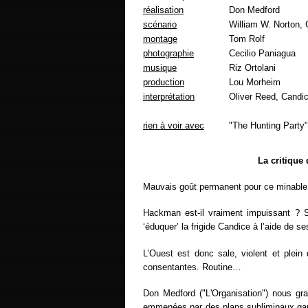
réalisation
Don Medford
scénario
William W. Norton, 
montage
Tom Rolf
photographie
Cecilio Paniagua
musique
Riz Ortolani
production
Lou Morheim
interprétation
Oliver Reed, Cand
rien à voir avec
"The Hunting Party
La critique
Mauvais goût permanent pour ce minable 
Hackman est-il vraiment impuissant ? So
‘éduquer’ la frigide Candice à l’aide de ses
L’Ouest est donc sale, violent et plei
consentantes. Routine…
Don Medford ("L'Organisation") nous gra
emmenées par des plans subliminaux gang