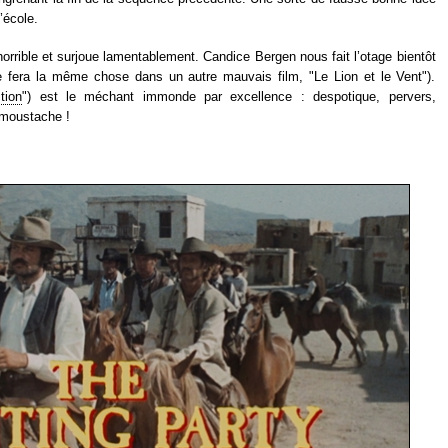
’école.
 horrible et surjoue lamentablement. Candice Bergen nous fait l’otage bientôt
 fera la même chose dans un autre mauvais film, "Le Lion et le Vent").
tion
") est le méchant immonde par excellence : despotique, pervers,
 moustache !