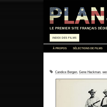
Aller
au
contenu
LE PREMIER SITE FRANÇAIS DÉDI
INDEX DES FILMS
À PROPOS
SÉLECTIONS DE FILMS
Candice Bergen
,
Gene Hackman
,
we