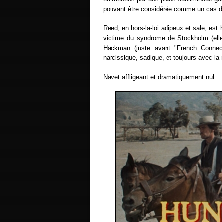
pouvant être considérée comme un cas d
Reed, en hors-la-loi adipeux et sale, est
victime du syndrome de Stockholm (elle
Hackman (juste avant "
French Connec
narcissique, sadique, et toujours avec la
Navet affligeant et dramatiquement nul.