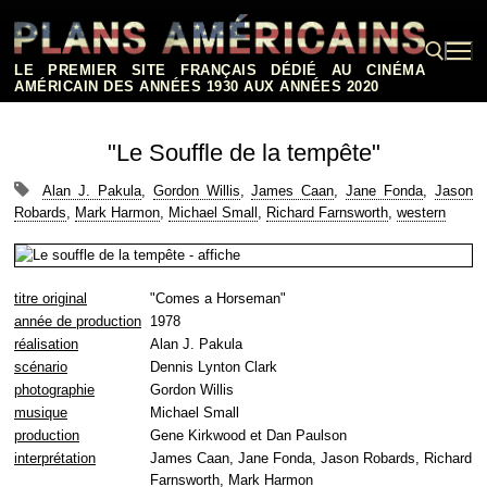
Aller
au
contenu
LE PREMIER SITE FRANÇAIS DÉDIÉ AU CINÉMA
AMÉRICAIN DES ANNÉES 1930 AUX ANNÉES 2020
Rechercher :
"Le Souffle de la tempête"
Alan J. Pakula
,
Gordon Willis
,
James Caan
,
Jane Fonda
,
Jason
Robards
,
Mark Harmon
,
Michael Small
,
Richard Farnsworth
,
western
titre original
"Comes a Horseman"
année de production
1978
réalisation
Alan J. Pakula
scénario
Dennis Lynton Clark
photographie
Gordon Willis
musique
Michael Small
production
Gene Kirkwood et Dan Paulson
interprétation
James Caan, Jane Fonda, Jason Robards, Richard
Farnsworth, Mark Harmon