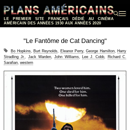
Aller
au
contenu
LE PREMIER SITE FRANÇAIS DÉDIÉ AU CINÉMA
AMÉRICAIN DES ANNÉES 1930 AUX ANNÉES 2020
Rechercher :
"Le Fantôme de Cat Dancing"
Bo Hopkins
,
Burt Reynolds
,
Eleanor Perry
,
George Hamilton
,
Harry
Stradling Jr.
,
Jack Warden
,
John Williams
,
Lee J. Cobb
,
Richard C.
Sarafian
,
western