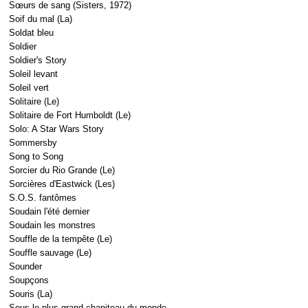
Sœurs de sang (Sisters, 1972)
Soif du mal (La)
Soldat bleu
Soldier
Soldier's Story
Soleil levant
Soleil vert
Solitaire (Le)
Solitaire de Fort Humboldt (Le)
Solo: A Star Wars Story
Sommersby
Song to Song
Sorcier du Rio Grande (Le)
Sorcières d'Eastwick (Les)
S.O.S. fantômes
Soudain l'été dernier
Soudain les monstres
Souffle de la tempête (Le)
Souffle sauvage (Le)
Sounder
Soupçons
Souris (La)
Sous le plus grand chapiteau du monde