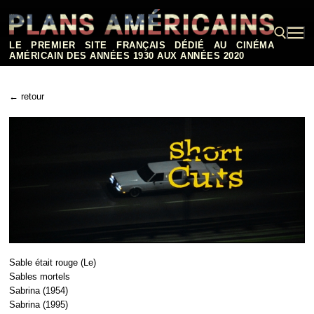
Aller
au
contenu
LE PREMIER SITE FRANÇAIS DÉDIÉ AU CINÉMA
AMÉRICAIN DES ANNÉES 1930 AUX ANNÉES 2020
Rechercher :
← retour
Sable était rouge (Le)
Sables mortels
Sabrina (1954)
Sabrina (1995)