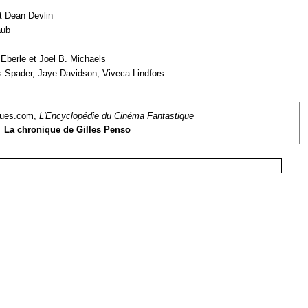
t Dean Devlin
aub
 Eberle et Joel B. Michaels
s Spader, Jaye Davidson, Viveca Lindfors
ques.com,
L'Encyclopédie du Cinéma Fantastique
La chronique de Gilles Penso