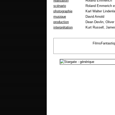
réalisation
Roland Emmerich
scénario
Roland Emmerich e
photographie
Karl Walter Lindenl
musique
David Arnold
production
Dean Devlin, Oliver
interprétation
Kurt Russell, Jame
FilmsFantasti