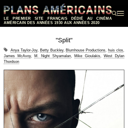
Aller
au
contenu
LE PREMIER SITE FRANÇAIS DÉDIÉ AU CINÉMA
AMÉRICAIN DES ANNÉES 1930 AUX ANNÉES 2020
Rechercher :
"Split"
Anya Taylor-Joy
,
Betty Buckley
,
Blumhouse Productions
,
huis clos
,
James McAvoy
,
M. Night Shyamalan
,
Mike Gioulakis
,
West Dylan
Thordson