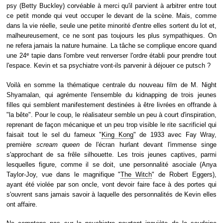
psy (Betty Buckley) corvéable à merci qu'il parvient à arbitrer entre tout
ce petit monde qui veut occuper le devant de la scène. Mais, comme
dans la vie réelle, seule une petite minorité d'entre elles sortent du lot et,
malheureusement, ce ne sont pas toujours les plus sympathiques. On
ne refera jamais la nature humaine. La tâche se complique encore quand
e
une 24
tapie dans l'ombre veut renverser l'ordre établi pour prendre tout
l'espace. Kevin et sa psychiatre vont-ils parvenir à déjouer ce putsch ?
Voilà en somme la thématique centrale du nouveau film de M. Night
Shyamalan, qui agrémente l'ensemble du kidnapping de trois jeunes
filles qui semblent manifestement destinées à être livrées en offrande à
"la bête". Pour le coup, le réalisateur semble un peu à court d'inspiration,
reprenant de façon mécanique et un peu trop visible le rite sacrificiel qui
faisait tout le sel du fameux "
King Kong
" de 1933 avec Fay Wray,
première
scream queen
de l'écran hurlant devant l'immense singe
s'approchant de sa frêle silhouette. Les trois jeunes captives, parmi
lesquelles figure, comme il se doit, une personnalité asociale (Anya
Taylor-Joy, vue dans le magnifique "
The Witch
" de Robert Eggers),
ayant été violée par son oncle, vont devoir faire face à des portes qui
s'ouvrent sans jamais savoir à laquelle des personnalités de Kevin elles
ont affaire.