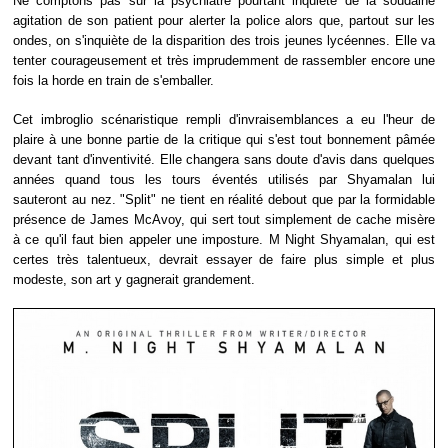
Ne comptons pas sur la psychiatre pourtant inquiète de la soudaine
agitation de son patient pour alerter la police alors que, partout sur les
ondes, on s'inquiète de la disparition des trois jeunes lycéennes. Elle va
tenter courageusement et très imprudemment de rassembler encore une
fois la horde en train de s'emballer.
Cet imbroglio scénaristique rempli d'invraisemblances a eu l'heur de
plaire à une bonne partie de la critique qui s'est tout bonnement pâmée
devant tant d'inventivité. Elle changera sans doute d'avis dans quelques
années quand tous les tours éventés utilisés par Shyamalan lui
sauteront au nez. "Split" ne tient en réalité debout que par la formidable
présence de James McAvoy, qui sert tout simplement de cache misère
à ce qu'il faut bien appeler une imposture. M Night Shyamalan, qui est
certes très talentueux, devrait essayer de faire plus simple et plus
modeste, son art y gagnerait grandement.