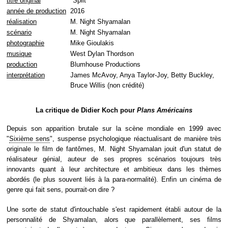
titre original
"Split"
année de production
2016
réalisation
M. Night Shyamalan
scénario
M. Night Shyamalan
photographie
Mike Gioulakis
musique
West Dylan Thordson
production
Blumhouse Productions
interprétation
James McAvoy, Anya Taylor-Joy, Betty Buckley,
Bruce Willis (non crédité)
La critique de Didier Koch pour
Plans Américains
Depuis son apparition brutale sur la scène mondiale en 1999 avec
"
Sixième sens
", suspense psychologique réactualisant de manière très
originale le film de fantômes, M. Night Shyamalan jouit d'un statut de
réalisateur génial, auteur de ses propres scénarios toujours très
innovants quant à leur architecture et ambitieux dans les thèmes
abordés (le plus souvent liés à la para-normalité). Enfin un cinéma de
genre qui fait sens, pourrait-on dire ?
Une sorte de statut d'intouchable s'est rapidement établi autour de la
personnalité de Shyamalan, alors que parallèlement, ses films