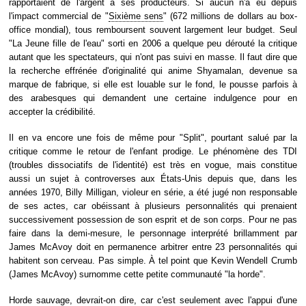
rapportaient de l'argent à ses producteurs. Si aucun n'a eu depuis
l'impact commercial de "
Sixième sens
" (672 millions de dollars au box-
office mondial), tous remboursent souvent largement leur budget. Seul
"La Jeune fille de l'eau" sorti en 2006 a quelque peu dérouté la critique
autant que les spectateurs, qui n'ont pas suivi en masse. Il faut dire que
la recherche effrénée d'originalité qui anime Shyamalan, devenue sa
marque de fabrique, si elle est louable sur le fond, le pousse parfois à
des arabesques qui demandent une certaine indulgence pour en
accepter la crédibilité.
Il en va encore une fois de même pour "Split", pourtant salué par la
critique comme le retour de l'enfant prodige. Le phénomène des TDI
(troubles dissociatifs de l'identité) est très en vogue, mais constitue
aussi un sujet à controverses aux États-Unis depuis que, dans les
années 1970, Billy Milligan, violeur en série, a été jugé non responsable
de ses actes, car obéissant à plusieurs personnalités qui prenaient
successivement possession de son esprit et de son corps. Pour ne pas
faire dans la demi-mesure, le personnage interprété brillamment par
James McAvoy doit en permanence arbitrer entre 23 personnalités qui
habitent son cerveau. Pas simple. À tel point que Kevin Wendell Crumb
(James McAvoy) surnomme cette petite communauté "la horde".
Horde sauvage, devrait-on dire, car c'est seulement avec l'appui d'une