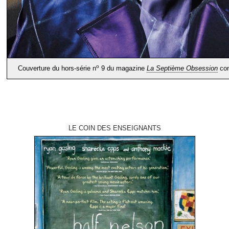
o
Couverture du hors-série n
9 du magazine
La Septième Obsession
con
LE COIN DES ENSEIGNANTS