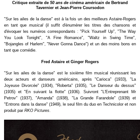
Critique extraite de
50 ans de cinéma américain
de Bertrand
Tavernier et Jean-Pierre Coursodon
"Sur les ailes de la danse" est à la fois un des meilleurs Astaire-Rogers
en tant que
musical
(il suffit d'énumérer les titres des chansons et
d'évoquer les numéros correspondants : "Pick Yourself Up", "The Way
You Look Tonight", "A Fine Romance", "Waltz in Swing Time",
"Bojangles of Harlem", "Never Gonna Dance") et un des moins bons en
tant que comédie.
Fred Astaire et Ginger Rogers
"Sur les ailes de la danse" est le sixième film musical réunissant les
deux acteurs et danseurs américains, après "Carioca" (1933), "La
Joyeuse Divorcée" (1934), "Roberta" (1935), "Le Danseur du dessus"
(1935) et "En suivant la flotte" (1936). Suivront "L'Entreprenant Mr
Petrov" (1937), "Amanda" (1938), "La Grande Farandole" (1939) et
"Entrons dans la danse" (1949), le seul film du duo en Technicolor et non
produit par
RKO Pictures
.