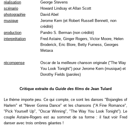
réalisation
George Stevens
scénario
Howard Lindsay et Allan Scott
photographie
David Abel
musique
Jerome Kern (et Robert Russell Bennett, non
crédité)
production
Pandro S. Berman (non crédité)
interprétation
Fred Astaire, Ginger Rogers, Victor Moore, Helen
Broderick, Eric Blore, Betty Furness, Georges
Metaxa
récompense
Oscar de la meilleure chanson originale ("The Way
You Look Tonight") pour Jerome Kern (musique) et
Dorothy Fields (paroles)
Critique extraite du
Guide des films
de Jean Tulard
Le thème importe peu. Ce qui compte, ce sont les danses "Bojangles of
Harlem" et "Never Gonna Dance" et les chansons ("A Fine Romance",
"Pick Yourself Up", "Oscar Winning", "The Way You Look Tonight"). Le
couple Astaire-Rogers est au sommet de sa forme : il faut voir Fred
danser avec trois ombres géantes !