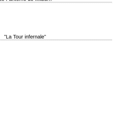
roduction 1981 réalisation John Irvin photographie Jack Cardiff musique
re, Melvyn Douglas, Douglas Fairbanks Jr.,…
"La Tour infernale"
ring Inferno" année de production 1974 réalisation John Guillermin scénario
La Tour" ("The Tower")…