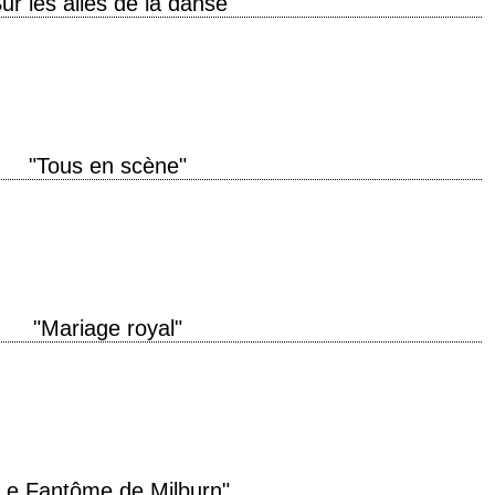
ur les ailes de la danse"
oduction 1936 réalisation George Stevens scénario Howard Lindsay et Allan
Jerome Kern (et Robert…
"Tous en scène"
e production 1953 réalisation Vincente Minnelli scénario Betty Comden et
édité) photographie…
"Mariage royal"
de production 1951 réalisation Stanley Donen scénario Alan Jay Lerner
Burton Lane production Arthur Freed…
Le Fantôme de Milburn"