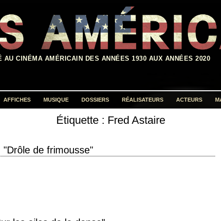
É AU CINÉMA AMÉRICAIN DES ANNÉES 1930 AUX ANNÉES 2020
AFFICHES
MUSIQUE
DOSSIERS
RÉALISATEURS
ACTEURS
M
Étiquette :
Fred Astaire
Rechercher :
"Drôle de frimousse"
 production 1957 réalisation Stanley Donen scénario Leonard Gershe
hwin production Roger Edens interprétation Audrey…